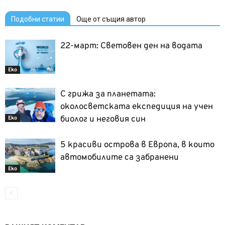
Подобни статии
Още от същия автор
22-март: Световен ден на водата
Еко
С грижа за планетата:
околосветската експедиция на учен
биолог и неговия син
Еко
5 красиви острова в Европа, в които
автомобилите са забранени
Еко