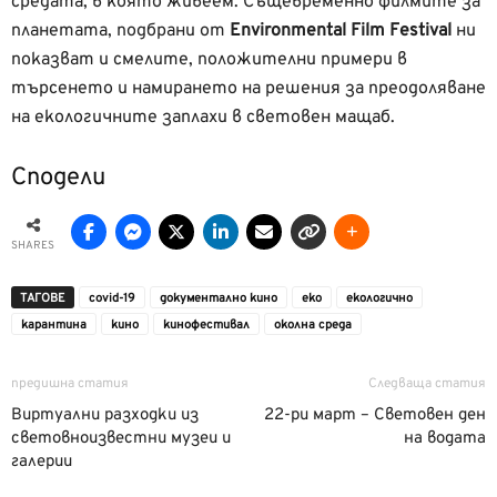
средата, в която живеем. Същевременно филмите за
планетата, подбрани от
Environmental
Film
Festival
ни
показват и смелите, положителни примери в
търсенето и намирането на решения за преодоляване
на екологичните заплахи в световен мащаб.
Сподели
SHARES
ТАГОВЕ
covid-19
документално кино
еко
екологично
карантина
кино
кинофестивал
околна среда
предишна статия
Следваща статия
Виртуални разходки из
22-ри март – Световен ден
световноизвестни музеи и
на водата
галерии