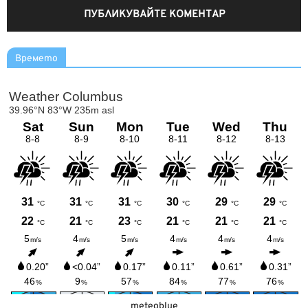
Времето
meteoblue