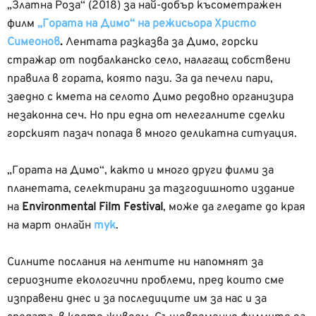
„Златна Роза“ (2018) за най-добър късометражен
филм
„Гората на Димо“ на режисьора Христо
Симеонов
.
Лентата разказва за Димо, горски
стражар от подбалканско село, налагащ собствени
правила в гората, която пази. За да печели пари,
заедно с кмета на селото Димо редовно организира
незаконна сеч. Но при една от нелегалните сделки
горският пазач попада в много деликатна ситуация.
„Гората на Димо“, както и много други филми за
планетата, селектирани за тазгодишното издание
на
Environmental
Film
Festival
, може да гледате до края
на март онлайн
тук
.
Силните послания на лентите ни напомнят за
сериозните екологични проблеми, пред които сме
изправени днес и за последиците им за нас и за