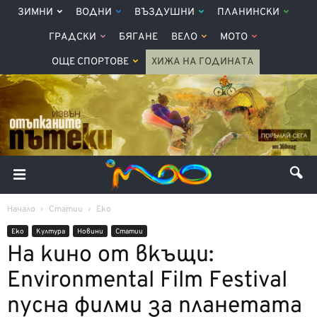
ЗИМНИ
ВОДНИ
ВЪЗДУШНИ
ПЛАНИНСКИ
ГРАДСКИ
БЯГАНЕ
ВЕЛО
МОТО
ОЩЕ СПОРТОВЕ
ХИЖА НА ГОДИНАТА
Начало
Статии
Еко
Еко
Култура
Новини
Статии
На кино от вкъщи:
Environmental Film Festival
пусна филми за планетата