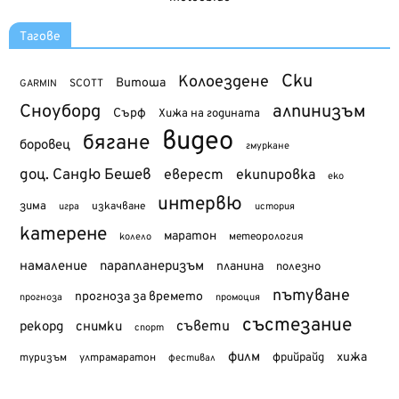
Тагове
Ски
Колоездене
Витоша
SCOTT
GARMIN
Сноуборд
алпинизъм
Сърф
Хижа на годината
видео
бягане
боровец
гмуркане
доц. Сандю Бешев
еверест
екипировка
еко
интервю
зима
изкачване
история
игра
катерене
маратон
метеорология
колело
намаление
парапланеризъм
планина
полезно
пътуване
прогноза за времето
прогноза
промоция
състезание
съвети
рекорд
снимки
спорт
филм
хижа
туризъм
фрийрайд
ултрамаратон
фестивал