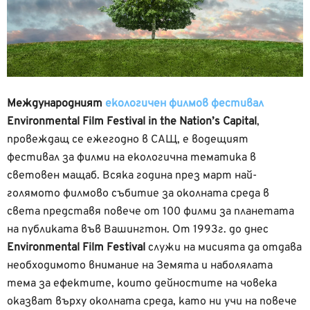
Международният
екологичен филмов фестивал
Environmental
Film
Festival in the Nation’s Capital
,
провеждащ се ежегодно в САЩ, е водещият
фестивал за филми на екологична тематика в
световен мащаб. Всяка година през март най-
голямото филмово събитие за околната среда в
света представя повече от 100 филми за планетата
на публиката във Вашингтон. От 1993г. до днес
Environmental Film Festival
служи на мисията да отдава
необходимото внимание на Земята и наболялата
тема за ефектите, които дейностите на човека
оказват върху околната среда, като ни учи на повече