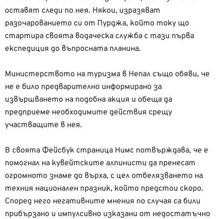
оставят следи по нея. Някои, изразяват
разочарованието си от Пурджа, който току що
стартира своята водаческа служба с тази първа
експедиция до въпросната планина.
Министерството на туризма в Непал също обяви, че
не е било предварително информирано за
извършването на подобна акция и обеща да
предприеме необходимите действия срещу
участващите в нея.
В своята Фейсбук страница Нимс потвърждава, че е
помогнал на кувейтските алпинисти да пренесат
огромното знаме до върха, с цел отбелязването на
техния национален празник, който предстои скоро.
Според него негативните мнения по случая са били
прибързано и импулсивно изказани от недостатъчно