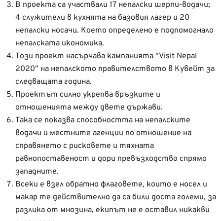
В проекта са участвали 17 непалски шерпи-водачи;
4 служители в кухнята на базовия лагер и 20
непалски носачи. Което определено е подпомогнало
непалската икономика.
Този проект насърчава кампанията “Visit Nepal
2020” на непалското правителството в Кувейт за
следващата година.
Проектът силно укрепва връзките и
отношенията между двете държави.
Така се показва способността на непалските
водачи и местните агенции по отношение на
справянето с рисковете и тяхната
равнопоставеност и дори превъзходство спрямо
западните.
Всеки е взел обратно флаговете, които е носел и
макар те действително да са били доста големи, за
разлика от мнозина, екипът не е оставил никакви