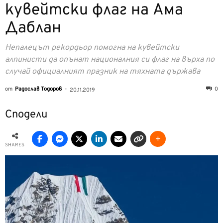
кувейтски флаг на Ама
Даблан
Непалецът рекордьор помогна на кувейтски
алпинисти да опънат националния си флаг на върха по
случай официалният празник на тяхната държава
от
Радослав Тодоров
-
0
20.11.2019
Сподели
SHARES