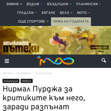
ЗИМНИ
ВОДНИ
ВЪЗДУШНИ
ПЛАНИНСКИ
ГРАДСКИ
БЯГАНЕ
ВЕЛО
МОТО
ОЩЕ СПОРТОВЕ
ХИЖА НА ГОДИНАТА
Начало
Катерене
Алпинизъм
Алпинизъм
Новини
Нирмал Пурджа за
критиките към него,
заради разпънат