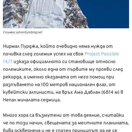
Снимка: adventureblog.net
Нирмал Пурджа, който очевидно няма нужда от
почивка след големия успех на своя
Project Possible
14/7
изказа официалното си становище относно
полемиките, около една от първите му прояви след
рекорда, а именно оказаната от него помощ при
разпъването на 100 метров национален флаг, от
кувейтски алпинисти, на връх Ама Даблан (6814 м) в
Непал миналата седмица.
Много хора са възмутени от това деяние, считайки
че по този начин, свещената за местните планината,
бива осквернена и не е спазен принципът да не се