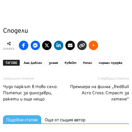
Сподели
SHARES
ТАГОВЕ
Ама Даблан
знаме
Кувейт
Непал
нирмал пурджа
предишна статия
Следваща статия
Чудо паркът в Ново село:
Премиера на филма „RedBull
Пътепис за динозаври,
Acro Cross: Страст за
ракети и още нещо
летене“
Подобни статии
Още от същия автор