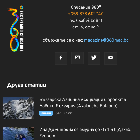
Списание 360°
+359 878 612 740
пл. Славейков 11
ет. 6, офис 2
свържете се с нас:
magazine@360mag.bg
Други статии
Българска Лавинна Асоциация и проекта
Лавини България (Avalanche Bulgaria)
Зимни
04.11.2020
Ина Димитрова се гмурна до -174 м в Дахаб,
Египет