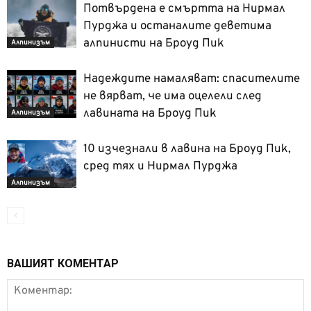
Потвърдена е смъртта на Нирмал
Пурджа и останалите деветима
алпинисти на Броуд Пик
Алпинизъм
Надеждите намаляват: спасителите
не вярват, че има оцелели след
лавината на Броуд Пик
Алпинизъм
10 изчезнали в лавина на Броуд Пик,
сред тях и Нирмал Пурджа
Алпинизъм
ВАШИЯТ КОМЕНТАР