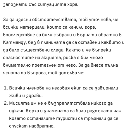
запознати със ситуацията хора.
За да изясни обстоятелствата, той уточнява, че
всички материали, които са качили горе,
впоследствие са били събрани и върнати обратно в
Катманду, без в планината да са оставени каквито и
да било съществени следи. Както и че въпреки
опасностите на акцията, риска е бил много
внимателно претеглен от него. За да внесе пълна
яснота по въпроса, той допълва че:
Всички членове на неговия екип са се завърнали
живи и здрави.
Мисията им не е възпрепятствала никого да
изкачи върха и знамената са били разпънати чак
когато останалите туристи са тръгнали да се
спускат наобратно.