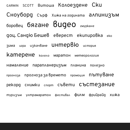
Ски
Колоездене
Витоша
SCOTT
GARMIN
Сноуборд
алпинизъм
Сърф
Хижа на годината
видео
бягане
боровец
гмуркане
доц. Сандю Бешев
еверест
екипировка
еко
интервю
зима
изкачване
история
игра
катерене
маратон
метеорология
колело
намаление
парапланеризъм
планина
полезно
пътуване
прогноза за времето
прогноза
промоция
състезание
съвети
рекорд
снимки
спорт
филм
хижа
туризъм
фрийрайд
ултрамаратон
фестивал