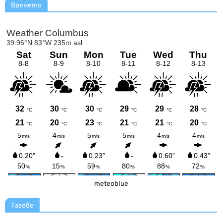
Времето
meteoblue
Тагове