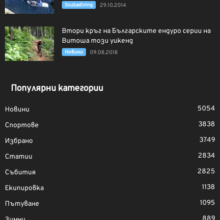
Scubadiving
29.10.2014
Втори кръг на Българските ендуро серии на
Витоша този уикенд
Новини
09.08.2018
Популярни категории
5054
Новини
3838
Спортове
3749
Избрано
2834
Статии
2825
Събития
1138
Екипировка
1095
Пътуване
889
Зимни