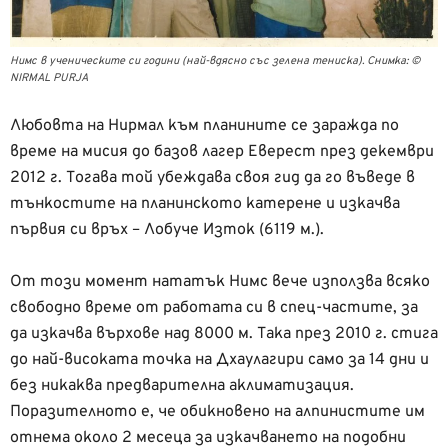
Нимс в ученическите си години (най-вдясно със зелена тениска). Снимка: ©
NIRMAL PURJA
Любовта на Нирмал към планините се заражда по
време на мисия до базов лагер Еверест през декември
2012 г. Тогава той убеждава своя гид да го въведе в
тънкостите на планинското катерене и изкачва
първия си връх – Лобуче Изток (6119 м.).
От този момент нататък Нимс вече използва всяко
свободно време от работата си в спец-частите, за
да изкачва върхове над 8000 м. Така през 2010 г. стига
до най-високата точка на Дхаулагири само за 14 дни и
без никаква предварителна аклиматизация.
Поразителното е, че обикновено на алпинистите им
отнема около 2 месеца за изкачването на подобни