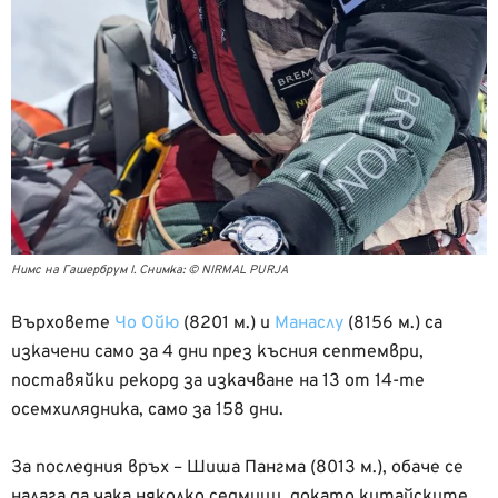
Нимс на Гашербрум І. Снимка: © NIRMAL PURJA
Върховете
Чо Ойю
(8201 м.) и
Манаслу
(8156 м.) са
изкачени само за 4 дни през късния септември,
поставяйки рекорд за изкачване на 13 от 14-те
осемхилядника, само за 158 дни.
За последния връх – Шиша Пангма (8013 м.), обаче се
налага да чака няколко седмици, докато китайските