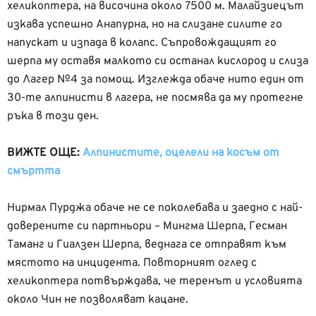
хеликоптера, на височина около 7500 м. Малайзиецът
изкава успешно Анапурна, но на слизане силите го
напускат и изпада в колапс. Съпровождащият го
шерпа му оставя малкото си останал кислород и слиза
до Лагер №4 за помощ. Изглежда обаче нито един от
30-те алпинисти в лагера, не посмява да му протегне
ръка в този ден.
ВИЖТЕ ОЩЕ:
Алпинистите, оцелели на косъм от
смъртта
Нирмал Пурджа обаче не се поколебава и заедно с най-
доверените си партньори – Мингма Шерпа, Гесман
Таманг и Гиалзен Шерпа, веднага се отправят към
мястото на инцидента. Повторният оглед с
хеликоптера потвърждава, че теренът и условията
около Чин не позволяват кацане.