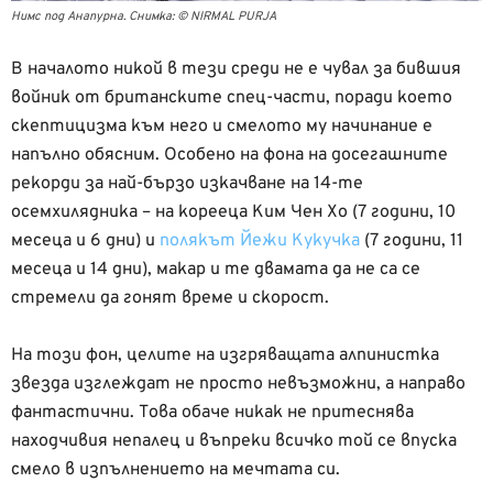
Нимс под Анапурна. Снимка: © NIRMAL PURJA
В началото никой в тези среди не е чувал за бившия
войник от британските спец-части, поради което
скептицизма към него и смелото му начинание е
напълно обясним. Особено на фона на досегашните
рекорди за най-бързо изкачване на 14-те
осемхилядника – на корееца Ким Чен Хо (7 години, 10
месеца и 6 дни) и
полякът Йежи Кукучка
(7 години, 11
месеца и 14 дни), макар и те двамата да не са се
стремели да гонят време и скорост.
На този фон, целите на изгряващата алпинистка
звезда изглеждат не просто невъзможни, а направо
фантастични. Това обаче никак не притеснява
находчивия непалец и въпреки всичко той се впуска
смело в изпълнението на мечтата си.