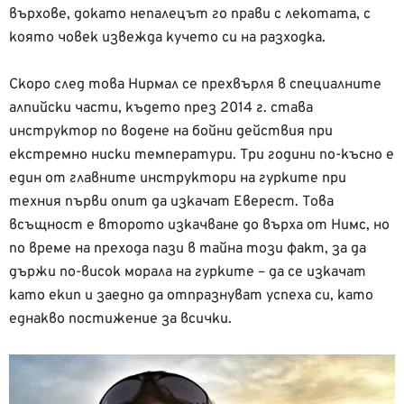
върхове, докато непалецът го прави с лекотата, с
която човек извежда кучето си на разходка.
Скоро след това Нирмал се прехвърля в специалните
алпийски части, където през 2014 г. става
инструктор по водене на бойни действия при
екстремно ниски температури. Три години по-късно е
един от главните инструктори на гурките при
техния първи опит да изкачат Еверест.
Това
всъщност е второто изкачване до върха от Нимс, но
по време на прехода пази в тайна този факт, за да
държи по-висок морала на гурките – да се изкачат
като екип и заедно да отпразнуват успеха си, като
еднакво постижение за всички.