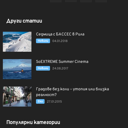
Други статии
Седмица с БАССЕС в Рила
Новини
04.01.2018
SoEXTREME Summer Cinema
Новини
24.08.2017
Градове без коли – утопия или близка
реалност?
Еко
27.01.2015
Популярни категории