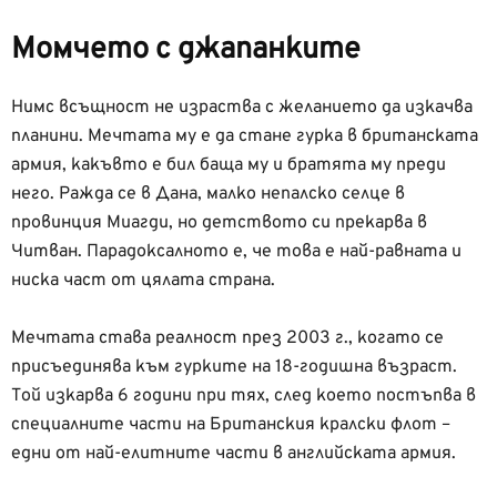
Момчето с джапанките
Нимс всъщност не израства с желанието да изкачва
планини. Мечтата му е да стане гурка в британската
армия, какъвто е бил баща му и братята му преди
него. Ражда се в Дана, малко непалско селце в
провинция Миагди, но детството си прекарва в
Читван. Парадоксалното е, че това е най-равната и
ниска част от цялата страна.
Мечтата става реалност през 2003 г., когато се
присъединява към гурките на 18-годишна възраст.
Той изкарва 6 години при тях, след което постъпва в
специалните части на Британския кралски флот –
едни от най-елитните части в английската армия.