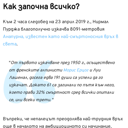
Как започна всичко?
Към 2 часа следобед на 23 април 2019 г., Нирмал
Пурджа благополучно изкачва 8091-метровия
Анапурна, известен като най-смъртоносния връх в
света
.
От първото изкачване през 1950 г., осъществено
от френските алпинисти
Морис Ерцог
и Луи
Лашенал, досега едва 191 души са успели да го
изкачат. Докато 61 са загинали по пътя към него,
което прави 32% смъртност сред всички опитали
се, или всеки трети.
Въпреки, че непалецът преодолява най-трудния връх
още в началото на амбициоциното си начинание,