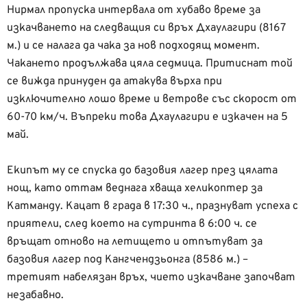
Нирмал пропуска интервала от хубаво време за
изкачването на следващия си връх Дхаулагири (8167
м.) и се налага да чака за нов подходящ момент.
Чакането продължава цяла седмица. Притиснат той
се вижда принуден да атакува върха при
изключително лошо време и ветрове със скорост от
60-70 км/ч.
Въпреки това Дхаулагири е изкачен на 5
май.
Екипът му се спуска до базовия лагер през цялата
нощ, като оттам веднага хваща хеликоптер за
Катманду. Кацат в града в 17:30 ч., празнуват успеха с
приятели, след което на сутринта в 6:00 ч. се
връщат отново на летището и отпътуват за
базовия лагер под Кангчендзьонга (8586 м.) –
третият набелязан връх, чието изкачване започват
незабавно.