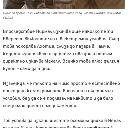
Нимс по време на службата си в британските спец-части. Снимка: © NIRMAL
PURJA
Впоследствие Нирмал изкачва още няколко пъти
Еверест, включително и в екстремни условия. След
това покорява Лхотце, слиза до пазара в Намче,
където купонясват с приятели два дни и оттам
директно изкачва Макалу. Всичко това плюс дългия
купон – само за 5 дни.
Изглежда, че тялото на Нимс просто е естествено
пригодено към огромните височини и екстремни
условия, без да се е подлагал на каквито и да било
специални диети и медикаменти.
Той успява да изкачи шестте осемхилядника в Непал