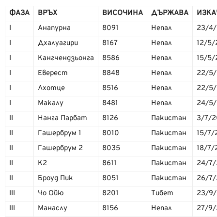
ФАЗА
ВРЪХ
ВИСОЧИНА
ДЪРЖАВА
ИЗКА
I
Анапурна
8091
Непал
23/4/
I
Дхалуагири
8167
Непал
12/5/
I
Кангчендзьонга
8586
Непал
15/5/
I
Еверест
8848
Непал
22/5/
I
Лхотце
8516
Непал
22/5/
I
Макалу
8481
Непал
24/5/
II
Нанга Парбат
8126
Пакистан
3/7/2
II
Гашербрум 1
8010
Пакистан
15/7/
II
Гашербрум 2
8035
Пакистан
18/7/
II
K2
8611
Пакистан
24/7/
II
Броуд Пик
8051
Пакистан
26/7/
III
Чо Ойю
8201
Тибет
23/9/
III
Манаслу
8156
Непал
27/9/