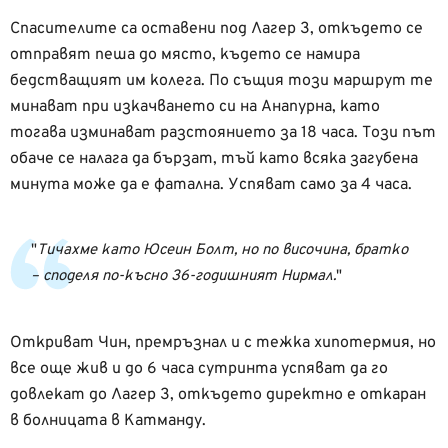
Спасителите са оставени под Лагер 3, откъдето се
отправят пеша до място, където се намира
бедстващият им колега. По същия този маршрут те
минават при изкачването си на Анапурна, като
тогава изминават разстоянието за 18 часа. Този път
обаче се налага да бързат, тъй като всяка загубена
минута може да е фатална. Успяват само за 4 часа.
Тичахме като Юсеин Болт, но по височина, братко
– споделя по-късно 36-годишният Нирмал.
Откриват Чин, премръзнал и с тежка хипотермия, но
все още жив и до 6 часа сутринта успяват да го
довлекат до Лагер 3, откъдето директно е откаран
в болницата в Катманду.