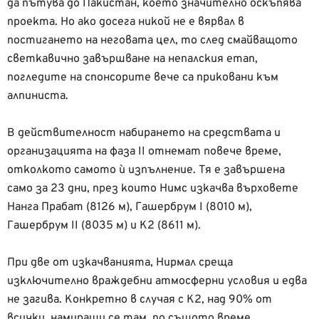
да пътува до Пакистан, което значително оскъпява
проекта. Но ако досега никой не е вярвал в
постигането на неговата цел, то след смайващото
светкавично завършване на непалския етап,
погледите на спонсорите вече са приковани към
алпиниста.
В действителност набирането на средствата и
организацията на фаза ІІ отнемат повече време,
отколкото самото ѝ изпълнение. Тя е завършена
само за 23 дни, през които Нимс изкачва върховете
Нанга Прабат (8126 м), Гашербрум І (8010 м),
Гашербрум ІІ (8035 м) и К2 (8611 м).
При две от изкачванията, Нирмал среща
изключително враждебни атмосферни условия и едва
не загива. Конкретно в случая с К2, над 90% от
всички, намиращи се там, по същото време,