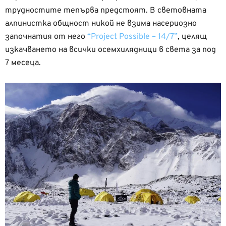
трудностите тепърва предстоят. В световната
алпинистка общност никой не взима насериозно
започнатия от него
“Project Possible – 14/7”
, целящ
изкачването на всички осемхилядници в света за под
7 месеца.