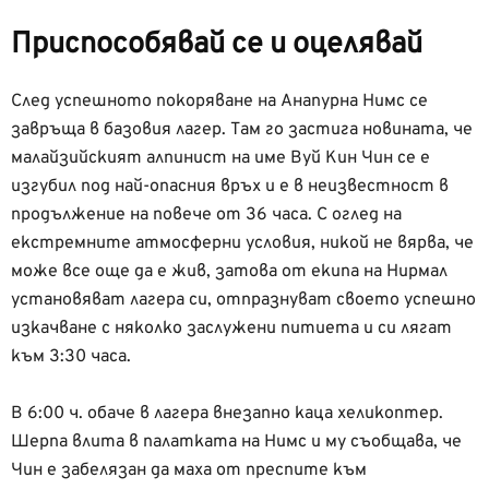
Приспособявай се и оцелявай
След успешното покоряване на Анапурна Нимс се
завръща в базовия лагер. Там го застига новината, че
малайзийският алпинист на име Вуй Кин Чин се е
изгубил под най-опасния връх и е в неизвестност в
продължение на повече от 36 часа. С оглед на
екстремните атмосферни условия, никой не вярва, че
може все още да е жив, затова от екипа на Нирмал
установяват лагера си, отпразнуват своето успешно
изкачване с няколко заслужени питиета и си лягат
към 3:30 часа.
В 6:00 ч. обаче в лагера внезапно каца хеликоптер.
Шерпа влита в палатката на Нимс и му съобщава, че
Чин е забелязан да маха от преспите към