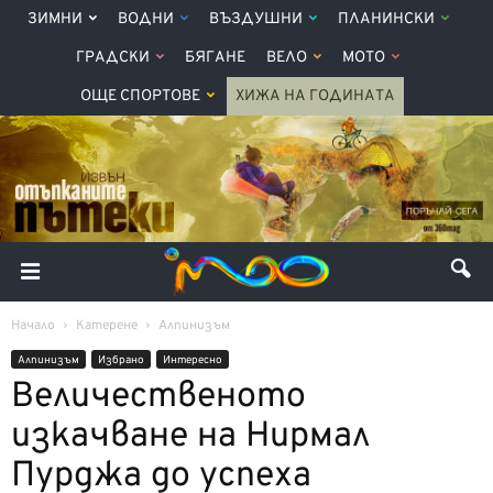
ЗИМНИ
ВОДНИ
ВЪЗДУШНИ
ПЛАНИНСКИ
ГРАДСКИ
БЯГАНЕ
ВЕЛО
МОТО
ОЩЕ СПОРТОВЕ
ХИЖА НА ГОДИНАТА
Начало
Катерене
Алпинизъм
Алпинизъм
Избрано
Интерeсно
Величественото
изкачване на Нирмал
Пурджа до успеха