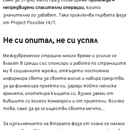
само за 31 дни, като през това време
провежда 4
непредвидени спасителни операции
, които
значително го забавят. Така приключва първата фаза
от Project Possible 14/7.
Не си опитал, не си успял
Междувременно страшно много време и усилия се
влагат в срещи със спонсори и работа по страниците
му в социалните мрежи, откъдето постоянно
информира света за своята мисия и набира средства,
за да финансира проекта си, заради който н
апуска
армията, ипотекира къщата си, взима заеми от
бившите си колеги командоси и от приятели. Всичко
това, само за да осъществи своята мечта…
За изпълнението на втората фаза от плана се налага