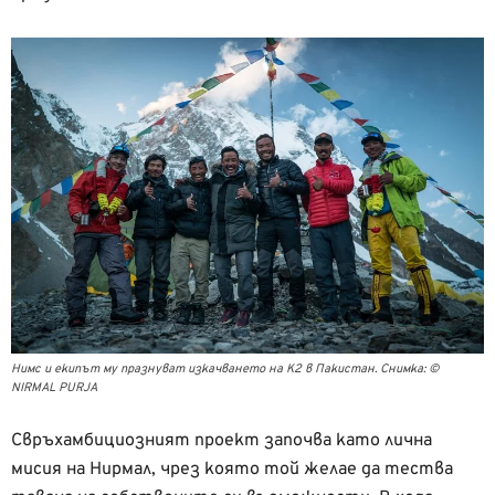
Нимс и екипът му празнуват изкачването на К2 в Пакистан. Снимка: ©
NIRMAL PURJA
Свръхамбициозният проект започва като лична
мисия на Нирмал, чрез която той желае да тества