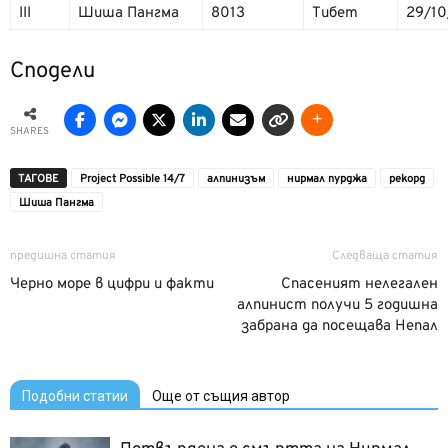
III
Шиша Пангма
8013
Тибет
29/10
Сподели
SHARES
ТАГОВЕ
Project Possible 14/7
алпинизъм
нирмал пурджа
рекорд
Шиша Пангма
предишна статия
Следваща статия
Черно море в цифри и факти
Спасеният нелегален
алпинист получи 5 годишна
забрана да посещава Непал
Подобни статии
Още от същия автор