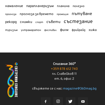
намаление
парапланеризъм
планина
полезно
пътуване
прогноза за времето
прогноза
промоция
състезание
съвети
рекорд
снимки
спорт
филм
хижа
туризъм
фрийрайд
ултрамаратон
фестивал
Списание 360°
+359 878 612 740
пл. Славейков 11
ет. 6, офис 2
свържете се с нас:
magazine@360mag.bg