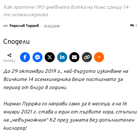
Как протече 190-дневната битка на Нимс срещу 14-
те осемхилядника
от
Радослав Тодоров
-
1
31.10.2019
Сподели
SHARES
До 29 октомври 2019 г., най-бързото изкачване на
всичките 14 осемхилядника беше постигнато за
период от близо 8 години.
Нирмал Пурджа го направи само за 6 месеца, а на 16
януари 2021 г. става и един от първите хора, стъпили
на „невъзможния“ К2 през зимата без допълнителен
кислород!