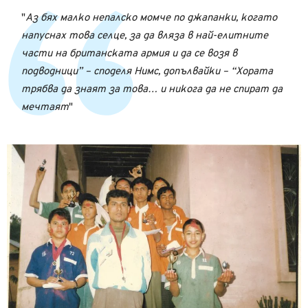
Аз бях малко непалско момче по джапанки, когато
напуснах това селце, за да вляза в най-елитните
части на британската армия и да се возя в
подводници” – споделя Нимс, допълвайки – “Хората
трябва да знаят за това… и никога да не спират да
мечтаят