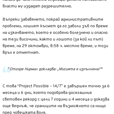
власти му издадат разрешително.
Въпреки забавянето, покрай административните
проблеми, лошият късмет да го заболи зъб по време
на изкачването, което е особено болезнено и опасно
на тези височини, както и лошото (за кой ли път)
време, на 29 октомври, 8:58 ч. местно време, и този
връх е отметнат.
Отгоре Нирмал докладва: „Мисията е изпълнена!“
С това “Project Possible – 14/7” е завършен точно за 6
месеца и 6 дни, което подобрява досегашния
световен рекорд с цели 7 години и 4 месеца и доказва
още веднъж, че границите на възможното са нищо
пред човешката воля.