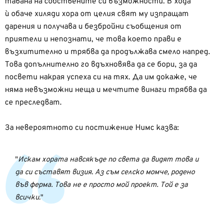
тавана на собствените си възможности. В хода
ѝ обаче хиляди хора от целия свят му изпращат
дарения и получава и безбройни съобщения от
приятели и непознати, че това което прави е
възхитително и трябва да продължава смело напред.
Това допълнително го вдъхновява да се бори, за да
посвети накрая успеха си на тях. Да им докаже, че
няма невъзможни неща и мечтите винаги трябва да
се преследват.
За невероятното си постижение Нимс казва:
Искам хората навсякъде по света да видят това и
да си съставят визия. Аз съм селско момче, родено
във ферма. Това не е просто мой проект. Той е за
всички.