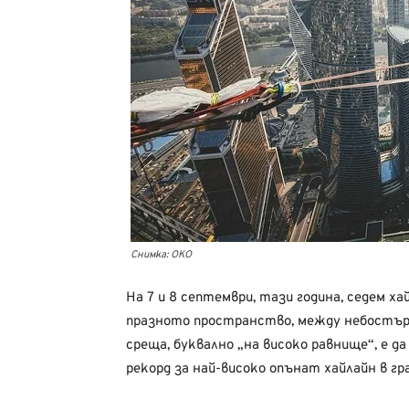
Снимка: ОКО
На 7 и 8 септември, тази година, седем х
празното пространство, между небостърг
среща, буквално „на високо равнище“, е д
рекорд за най-високо опънат хайлайн в гр