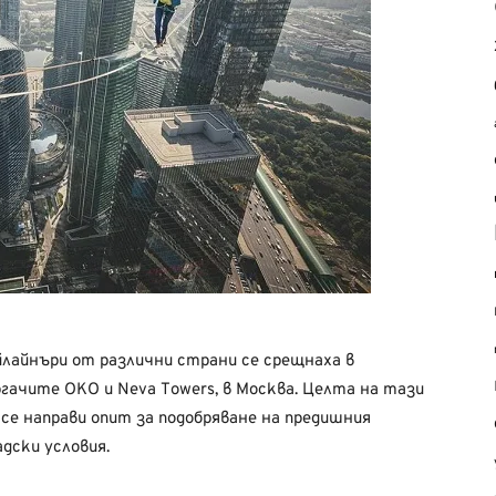
айлайнъри от различни страни се срещнаха в
ачите ОКО и Neva Towers, в Москва. Целта на тази
а се направи опит за подобряване на предишния
адски условия.