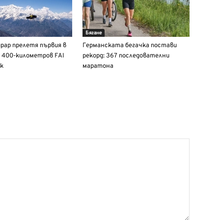
Бягане
рар прелетя първия в
Германската бегачка постави
 400-километров FAI
рекорд: 367 последователни
к
маратона