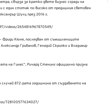
тра, свърза за кратко двете бизнес сгради на
и с един стотак по-високо от предишния световен
ександър Шулц през 2016 г.
697/videos/2654816967870549/
 – Фриди Кюне, последван от съмишлениците
 Александр Грибанов, Генадий Скрипко и Владимир
ата на Гинес“, Ричард Стенинг официално призна
 случай 872-рата годишнина от създаването на
deos/728100577634027/