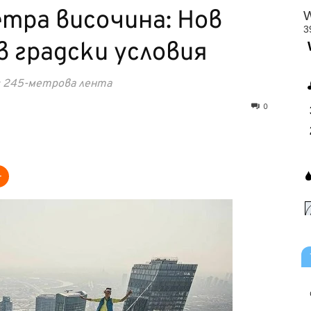
етра височина: Нов
в градски условия
с 245-метрова лента
0