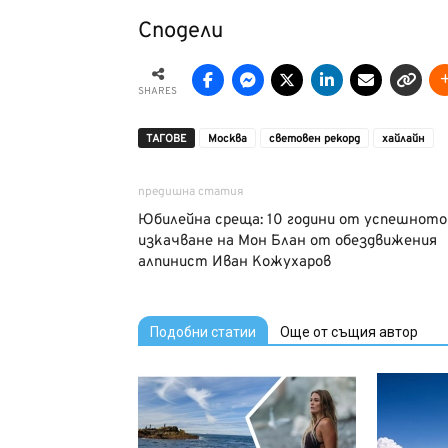
Сподели
SHARES
ТАГОВЕ
Москва
световен рекорд
хайлайн
предишна статия
Юбилейна среща: 10 години от успешното
изкачване на Мон Блан от обездвижения
алпинист Иван Кожухаров
Подобни статии
Още от същия автор