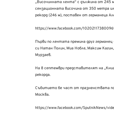
„Височинната лента“ с дължина от 245 ме
сензационната височина от 350 метра ил
рекорд (246 м), поставен от германеца Ал
https://www.facebook.com/1020211738009
Първи по лентата премина друг германец
си Натан Полин, Миа Нобле, Максим Кагин,
Мурзаев.
На 8 септември представителят на „Книг
рекорда.
Събитието бе част от празненствата по
Москва.
https://www.facebook.com/SputnikNews/vi