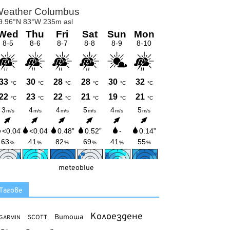
meteoblue
Тагове
Колоездене
Витоша
SCOTT
GARMIN