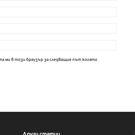
йта ми в този браузър за следващия път когато
Други статии