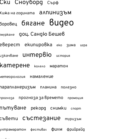
Ски
Сноуборд
Сърф
алпинизъм
Хижа на годината
видео
бягане
боровец
доц. Сандю Бешев
гмуркане
еверест
екипировка
зима
еко
игра
интервю
изкачване
история
катерене
маратон
колело
намаление
метеорология
парапланеризъм
планина
полезно
прогноза за времето
прогноза
промоция
пътуване
рекорд
снимки
спорт
състезание
съвети
туризъм
филм
фрийрайд
ултрамаратон
фестивал