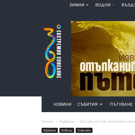
ЗИМНИ
ВОДНИ
ВЪЗД
Списание
360°
НОВИНИ
СЪБИТИЯ
ПЪТУВАНЕ
Начало
Избрано
Хайлайн на 350 метра височина
Избрано
Новини
Слаклайн