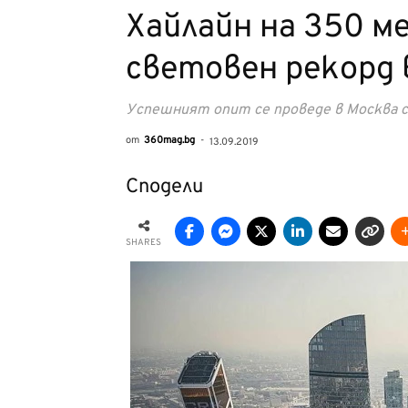
Хайлайн на 350 м
световен рекорд 
Успешният опит се проведе в Москва 
от
360mag.bg
-
13.09.2019
Сподели
SHARES