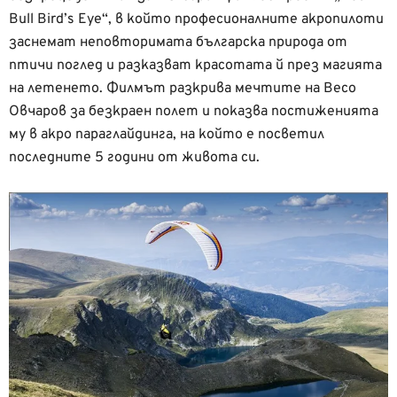
Bull Bird’s Eye“, в който професионалните акропилоти
заснемат неповторимата българска природа от
птичи поглед и разказват красотата й през магията
на летенето. Филмът разкрива мечтите на Весо
Овчаров за безкраен полет и показва постиженията
му в акро параглайдинга, на който е посветил
последните 5 години от живота си.