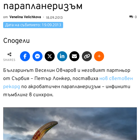
парапланеризъм
от
Venelina Velichkova
-
0
18.09.2013
Дата на събитието: 19.09.2013
Сподели
SHARES
Българинът Веселин Овчаров и неговият партньор
от Сърбия – Петър Лонкер, поставиха
нов световен
рекорд
по акробатичен парапланеризъм – инфинити
тъмблинг в синхрон.