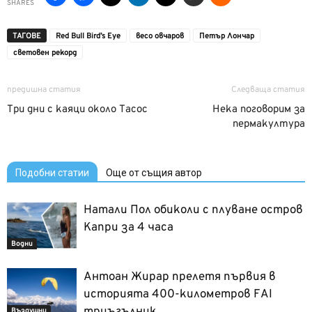
SHARES
ТАГОВЕ
Red Bull Bird’s Eye
весо овчаров
Петър Лончар
световен рекорд
предишна статия
Следваща статия
Три дни с каяци около Тасос
Нека поговорим за
пермакултура
Подобни статии
Още от същия автор
Натали Пол обиколи с плуване остров
Капри за 4 часа
Водни
Антоан Жирар прелетя първия в
историята 400-километров FAI
Въздушни