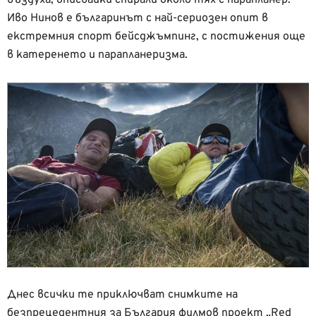
Иво Нинов е българинът с най-сериозен опит в
екстремния спорт бейсджъмпинг, с постижения още
в катеренето и парапланеризма.
Днес всички те приключват снимките на
безпрецедентния за България филмов проект „Red