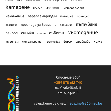
катерене
маратон
метеорология
колело
намаление
парапланеризъм
планина
полезно
пътуване
прогноза за времето
прогноза
промоция
състезание
съвети
рекорд
снимки
спорт
филм
хижа
туризъм
фрийрайд
ултрамаратон
фестивал
Списание 360°
+359 878 612 740
пл. Славейков 11
ет. 6, офис 2
свържете се с нас:
magazine@360mag.bg