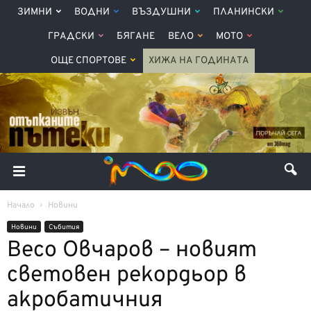
ЗИМНИ
ВОДНИ
ВЪЗДУШНИ
ПЛАНИНСКИ
ГРАДСКИ
БЯГАНЕ
ВЕЛО
МОТО
ОЩЕ СПОРТОВЕ
ХИЖА НА ГОДИНАТА
Начало
Новини
Новини
Събития
Весо Овчаров – новият
световен рекордьор в
акробатичния