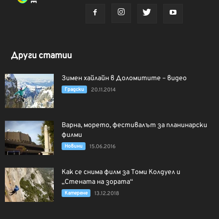
Други статии
Зимен хайлайн в Доломитите – видео
Градски
20.11.2014
Варна, морето, фестивалът за планинарски
филми
Новини
15.06.2016
Как се снима филм за Томи Колдуел и
„Стената на зората“
Катерене
13.12.2018