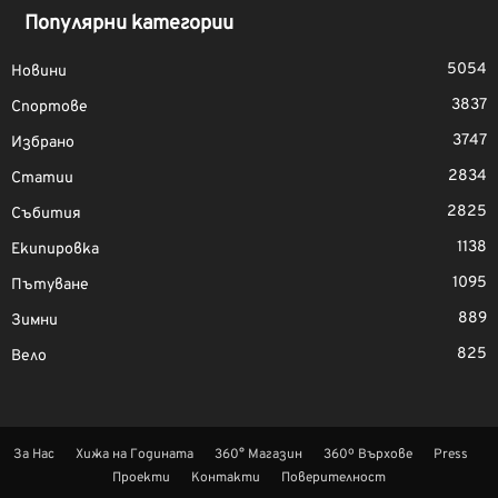
Популярни категории
5054
Новини
3837
Спортове
3747
Избрано
2834
Статии
2825
Събития
1138
Екипировка
1095
Пътуване
889
Зимни
825
Вело
За Нас
Хижа на Годината
360° Магазин
360º Върхове
Press
Проекти
Контакти
Поверителност