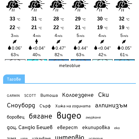
meteoblue
Тагове
Ски
Колоездене
Витоша
SCOTT
GARMIN
Сноуборд
алпинизъм
Сърф
Хижа на годината
видео
бягане
боровец
гмуркане
доц. Сандю Бешев
еверест
екипировка
еко
интервю
зима
изкачване
история
игра