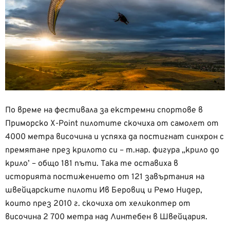
По време на фестивала за екстремни спортове в
Приморско X-Point пилотите скочиха от самолет от
4000 метра височина и успяха да постигнат синхрон с
премятане през крилото си – т.нар. фигура „крило до
крило’ – общо 181 пъти. Така те оставиха в
историята постижението от 121 завъртания на
швейцарските пилоти Ив Беровиц и Ремо Нидер,
които през 2010 г. скочиха от хеликоптер от
височина 2 700 метра над Линтебен в Швейцария.