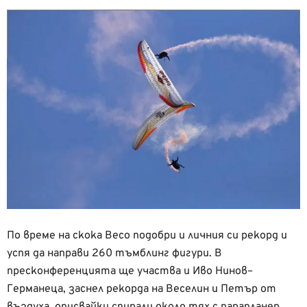
По време на скока Весо подобри и личния си рекорд и
успя да направи 260 тъмблинг фигури. В
пресконференцията ще участва и Иво Нинов–
Германеца, заснел рекорда на Веселин и Петър от
въздуха, описвайки спирали около тях с парапланер.