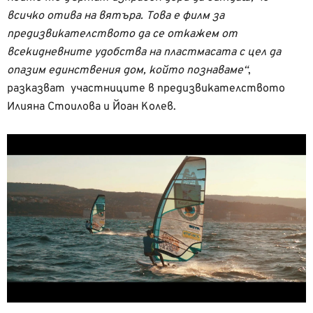
всичко отива на вятъра. Това е филм за
предизвикателството да се откажем от
всекидневните удобства на пластмасата с цел да
опазим единствения дом, който познаваме“
,
разказват участниците в предизвикателството
Илияна Стоилова и Йоан Колев.