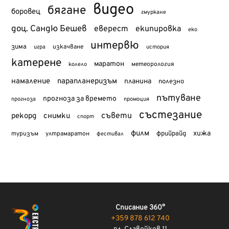
видео
бягане
боровец
гмуркане
доц. Сандю Бешев
еверест
екипировка
еко
интервю
зима
изкачване
история
игра
катерене
маратон
метеорология
колело
намаление
парапланеризъм
планина
полезно
пътуване
прогноза за времето
прогноза
промоция
състезание
съвети
рекорд
снимки
спорт
филм
хижа
туризъм
фрийрайд
ултрамаратон
фестивал
Списание 360°
+359 878 612 740