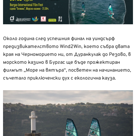
Около година след успешния финал на уиндсърф
предизвикателството Wind2Win, което събра двата
края на Черноморието ни, от Дуранкулак до Резово, в
морското казино в Бургас ще бъде прожектиран
филмът „Море на вятъра“, посветен на начинанието,
съчетало приключенски дух с екологична кауза.