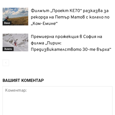
Филмът „Проект КЕ70“ разказва за
рекорда на Петър Матов с колело по
„Ком-Емине“
Вело
Премиерна прожекция в София на
филма „Пирин:
Предизвикателството 30-те върха“
Зимни
ВАШИЯТ КОМЕНТАР