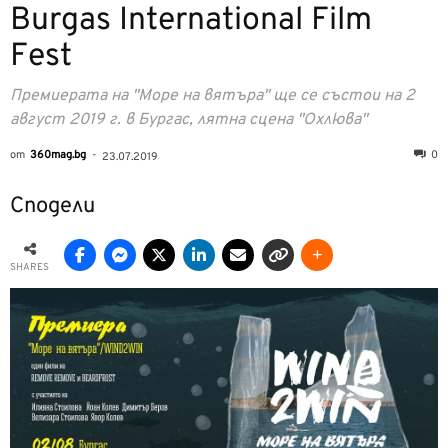
Burgas International Film
Fest
Премиерата на "Море на вятъра" ще се състои на 2
август 2019 г. в Бургас, лятна сцена "Охлюва"
от
360mag.bg
-
0
23.07.2019
Сподели
SHARES