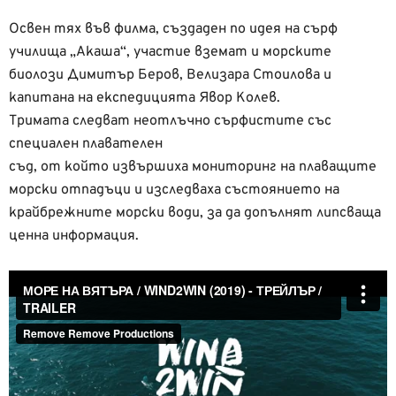
Освен тях във филма, създаден по идея на сърф
училища „Акаша“, участие вземат и морските
биолози Димитър Беров, Велизара Стоилова и
капитана на експедицията Явор Колев.
Тримата следват неотлъчно сърфистите със
специален плавателен
съд, от който извършиха мониторинг на плаващите
морски отпадъци и изследваха състоянието на
крайбрежните морски води, за да допълнят липсваща
ценна информация.