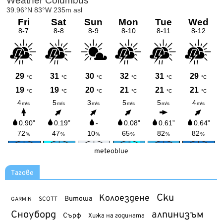
meteoblue
Тагове
Ски
Колоездене
Витоша
SCOTT
GARMIN
Сноуборд
алпинизъм
Сърф
Хижа на годината