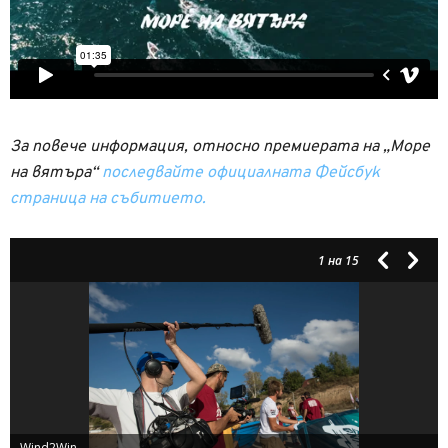
За повече информация, относно премиерата на „Море
на вятъра“
последвайте официалната Фейсбук
страница на събитието.
1
на 15
Wind2Win