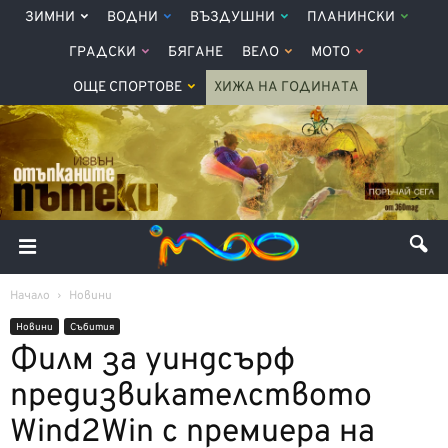
ЗИМНИ
ВОДНИ
ВЪЗДУШНИ
ПЛАНИНСКИ
ГРАДСКИ
БЯГАНЕ
ВЕЛО
МОТО
ОЩЕ СПОРТОВЕ
ХИЖА НА ГОДИНАТА
Начало
Новини
Новини
Събития
Филм за уиндсърф
предизвикателството
Wind2Win с премиера на