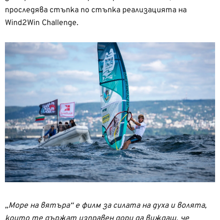
проследява стъпка по стъпка реализацията на
Wind2Win Challenge.
„Море на вятъра“ е филм за силата на духа и волята,
които те държат изправен дори да виждаш, че