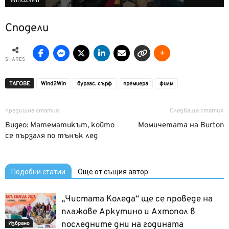
Сподели
SHARES
ТАГОВЕ
Wind2Win
бургас. сърф
премиера
филм
предишна статия
Следваща статия
Видео: Математикът, който
Момичетата на Burton
се пързаля по тънък лед
Подобни статии
Още от същия автор
„Чистата Коледа“ ще се проведе на
плажове Аркутино и Ахтопол в
последните дни на годината
Избрано