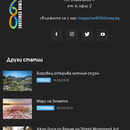
пл. Славейков 11
ет. 6, офис 2
свържете се с нас:
magazine@360mag.bg
Други статии
Боровец открива летния сезон
Новини
14.06.2018
Марс на Земята
Пътуване
05.04.2016
Акро йога по време на Street Movement Art