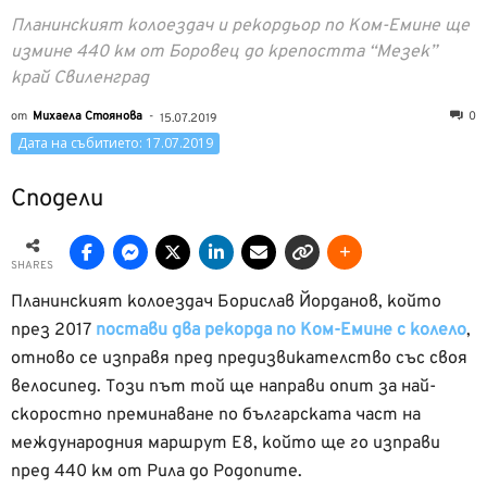
Планинският колоездач и рекордьор по Ком-Емине ще
измине 440 км от Боровец до крепостта “Мезек”
край Свиленград
от
Михаела Стоянова
-
0
15.07.2019
Дата на събитието: 17.07.2019
Сподели
SHARES
Планинският колоездач Борислав Йорданов, който
през 2017
постави два рекорда по Ком-Емине с колело
,
отново се изправя пред предизвикателство със своя
велосипед. Този път той ще направи опит за най-
скоростно преминаване по българската част на
международния маршрут Е8, който ще го изправи
пред 440 км от Рила до Родопите.