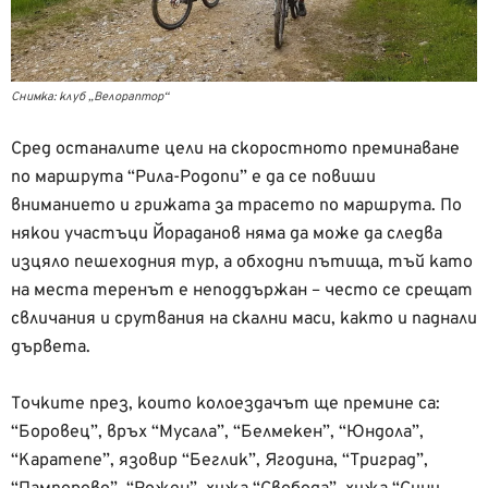
Снимка: клуб „Велораптор“
Сред останалите цели на скоростното преминаване
по маршрута “Рила-Родопи” е да се повиши
вниманието и грижата за трасето по маршрута. По
някои участъци Йораданов няма да може да следва
изцяло пешеходния тур, а обходни пътища, тъй като
на места теренът е неподдържан – често се срещат
свличания и срутвания на скални маси, както и паднали
дървета.
Точките през, които колоездачът ще премине са:
“Боровец”, връх “Мусала”, “Белмекен”, “Юндола”,
“Каратепе”, язовир “Беглик”, Ягодина, “Триград”,