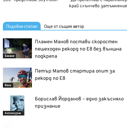
360° представя: SkyVision
Да прелетиш с парапланер
край слънчево затъмнение
Подобни статии
Още от същия автор
Пламен Манов постави скоростен
пешеходен рекорд по Е8 без външна
подкрепа
Бягане
Петър Матов стартира опит за
рекорд по Е8
Вело
Борислав Йорданов – едно закъсняло
признание
Алпинизъм