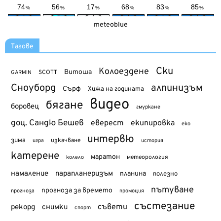
meteoblue
Тагове
Ски
Колоездене
Витоша
SCOTT
GARMIN
Сноуборд
алпинизъм
Сърф
Хижа на годината
видео
бягане
боровец
гмуркане
доц. Сандю Бешев
еверест
екипировка
еко
интервю
зима
изкачване
история
игра
катерене
маратон
метеорология
колело
намаление
парапланеризъм
планина
полезно
пътуване
прогноза за времето
прогноза
промоция
състезание
съвети
рекорд
снимки
спорт