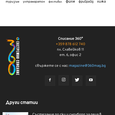
филм
хижа
туризъм
фрийрайд
ултрамаратон
фестивал
Списание 360°
+359 878 612 740
пл. Славейков 11
ет. 6, офис 2
свържете се с нас:
magazine@360mag.bg
Други статии
Състезание по ски и сноуборд за деца в