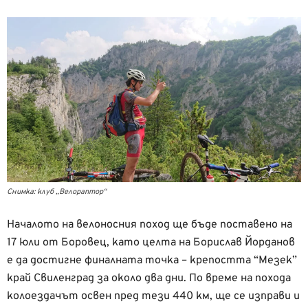
Снимка: клуб „Велораптор“
Началото на велоносния поход ще бъде поставено на
17 юли от Боровец, като целта на Борислав Йорданов
е да достигне финалната точка – крепостта “Мезек”
край Свиленград за около два дни. По време на похода
колоездачът освен пред тези 440 км, ще се изправи и