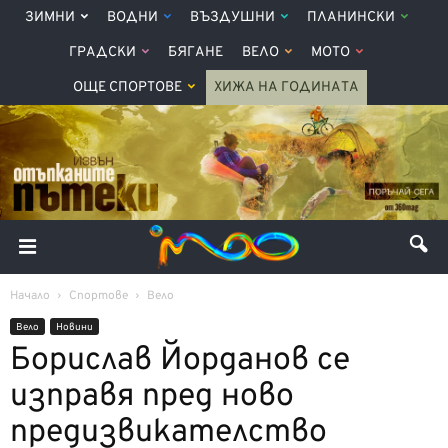
ЗИМНИ
ВОДНИ
ВЪЗДУШНИ
ПЛАНИНСКИ
ГРАДСКИ
БЯГАНЕ
ВЕЛО
МОТО
ОЩЕ СПОРТОВЕ
ХИЖА НА ГОДИНАТА
Начало
Спортове
Вело
Вело
Новини
Борислав Йорданов се
изправя пред ново
предизвикателство