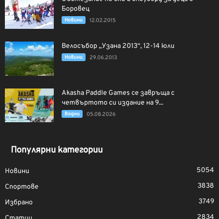
Боровец
Новини
12.02.2015
Велосъбор „Узана 2013“, 12-14 юли
Новини
29.06.2013
Akasha Paddle Games се завръща с
четвъртото си издание на 9...
Водни
05.08.2026
Популярни категории
5054
Новини
3838
Спортове
3749
Избрано
2834
Статии