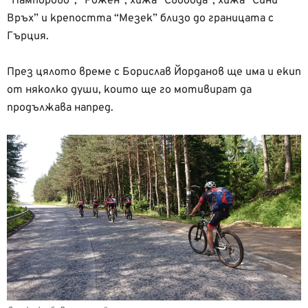
“Пампорово”, “Рожен”, хижа “Свобода”, хижа “Сини
Връх” и крепостта “Мезек” близо до границата с
Гърция.
През цялото време с Борислав Йорданов ще има и екип
от няколко души, които ще го мотивират да
продължава напред.