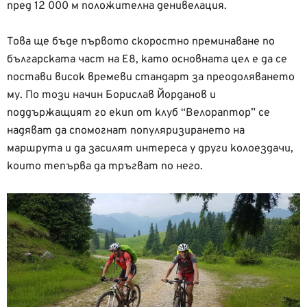
пред 12 000 м положителна денивелация.
Това ще бъде първото скоростно преминаване по
българската част на Е8, като основната цел е да се
постави висок времеви стандарт за преодоляването
му. По този начин Борислав Йорданов и
поддържащият го екип от клуб “Велораптор” се
надяват да спомогнат популяризирането на
маршрута и да засилят интереса у други колоездачи,
които тепърва да тръгват по него.