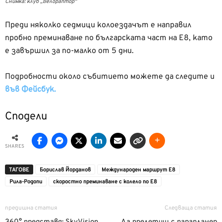
Снимка: клуб „Велораптор“
Преди няколко седмици колоездачът е направил
пробно преминаване по българската част на Е8, като
е завършил за по-малко от 5 дни.
Подробности около събитието можете да следите и
във Фейсбук.
Сподели
SHARES
ТАГОВЕ
Борислав Йорданов
Международен маршрут Е8
Рила-Родопи
скоростно преминаване с колело по Е8
предишна статия
Следваща статия