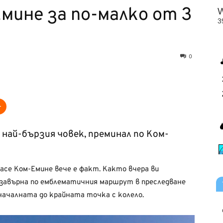
Емине за по-малко от 3
0
 най-бързия човек, преминал по Ком-
се Ком-Емине вече е факт. Както вчера ви
 завърна по емблематичния маршрут в преследване
 началната до крайната точка с колело.