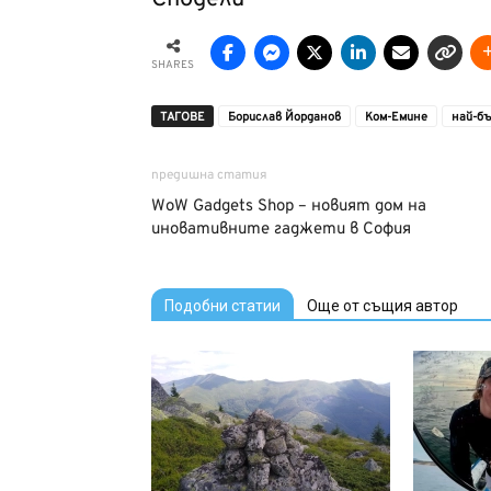
SHARES
ТАГОВЕ
Борислав Йорданов
Ком-Емине
най-б
предишна статия
WoW Gadgets Shop – новият дом на
иновативните гаджети в София
Подобни статии
Още от същия автор