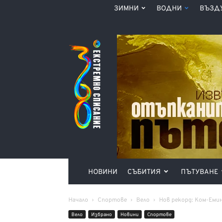
ЗИМНИ
ВОДНИ
ВЪЗД
Списание
360°
НОВИНИ
СЪБИТИЯ
ПЪТУВАНЕ
Начало
Спортове
Вело
Нов рекорд: Ком-Емин
Вело
Избрано
Новини
Спортове