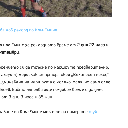
ва нов рекорд по Ком-Емине
до нос Емине за рекордното време от
2 дни 22 часа и
ептември.
ерениeто си да тръгне по маршрута предварително.
и август) Борислав стартира своя „Велоносен поход“
 изминаване на маршрута с колело. Успя, но само след
лиев, който направи още по-добре време и до днес
т 3 дни 3 часа и 35 мин.
инаване по Ком-Емине можете да намерите
тук
.