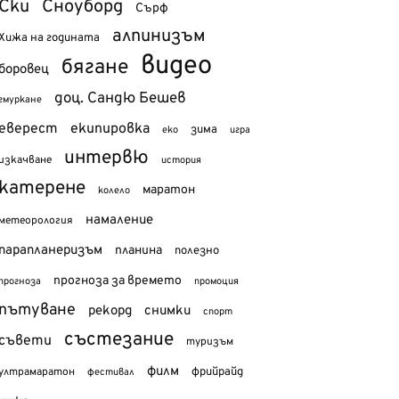
Ски
Сноуборд
Сърф
алпинизъм
Хижа на годината
видео
бягане
боровец
доц. Сандю Бешев
гмуркане
еверест
екипировка
зима
еко
игра
интервю
изкачване
история
катерене
маратон
колело
намаление
метеорология
парапланеризъм
планина
полезно
прогноза за времето
прогноза
промоция
пътуване
рекорд
снимки
спорт
състезание
съвети
туризъм
филм
фрийрайд
ултрамаратон
фестивал