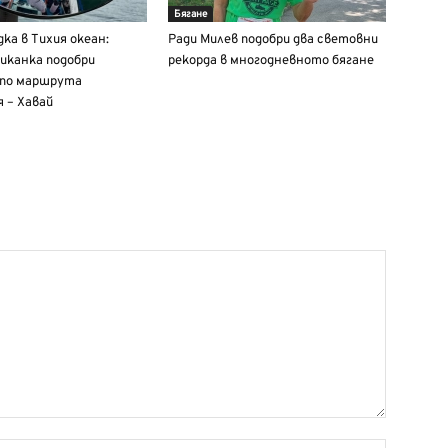
Бягане
дка в Тихия океан:
Ради Милев подобри два световни
иканка подобри
рекорда в многодневното бягане
 по маршрута
 – Хавай