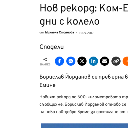
Нов рекорд: Ком-
дни с колело
от
Михаела Стоянова
-
13.09.2017
Сподели
SHARES
Борислав Йорданов се превърна в
Емине
Новият рекорд по 600-километровото тра
съобщихме, Борислав Йорданов отново се
на ново най-добро време за достигане от