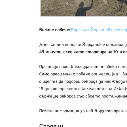
Вижте повече:
Борислав Йорданов преслед
Днес стана ясно, че Йорданов е стигнал 
49 минути, след като стартира на 10-и с
При този опит колоездачът не обяви нам
Само преди малко повече от месец (на 1-в
с идеята да подобри рекорда за най-бързо
19 дни по трасето с колело тръгна Илко И
държеше рекорда със своето постижение о
Повече информация за най-бързото прем
Сподели