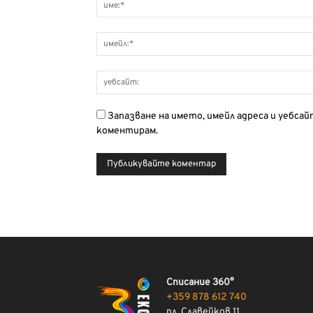
Запазване на името, имейл адреса и уебса
коментирам.
Списание 360°
+359 878 612 740
пл. Славейков 11