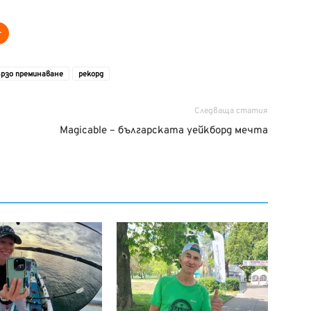
ързо преминаване
рекорд
Следваща статия
Magicable – българската уейкборд мечта