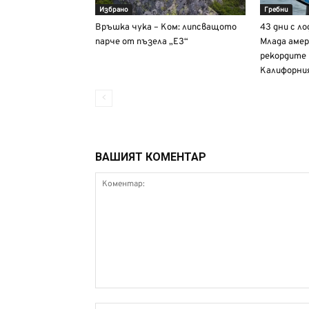
Избрано
Гребни
Връшка чука – Ком: липсващото
43 дни с ло
парче от пъзела „Е3“
Млада амер
рекордите
Калифорния
ВАШИЯТ КОМЕНТАР