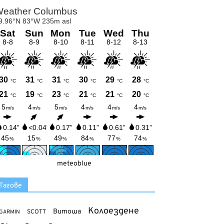
meteoblue
Тагове
Колоездене
Витоша
SCOTT
GARMIN