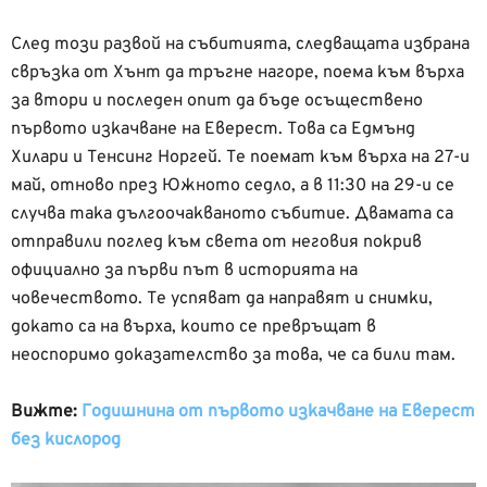
След този развой на събитията, следващата избрана
свръзка от Хънт да тръгне нагоре, поема към върха
за втори и последен опит да бъде осъществено
първото изкачване на Еверест. Това са Едмънд
Хилари и Тенсинг Норгей. Те поемат към върха на 27-и
май, отново през Южното седло, а в 11:30 на 29-и се
случва така дългоочакваното събитие. Двамата са
отправили поглед към света от неговия покрив
официално за първи път в историята на
човечеството. Те успяват да направят и снимки,
докато са на върха, които се превръщат в
неоспоримо доказателство за това, че са били там.
Вижте:
Годишнина от първото изкачване на Еверест
без кислород