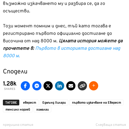
възможно изкачването му и разбира се, да го
осъществи.
Този момент помним и днес, тъй като тогава е
регистрирано първото официално достигане до
височина от над 8000 м.
Цялата история можете да
прочетете в:
Първото в историята достигане над
8000 м.
Сподели
1.28k
SHARES
ТАГОВЕ
еверест
Едмънд Хилари
първото изкачване на Еверест
тенсинг норгей
хималаи
предишна статия
Следваща статия