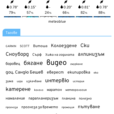
meteoblue
Тагове
Ски
Колоездене
Витоша
SCOTT
GARMIN
Сноуборд
алпинизъм
Сърф
Хижа на годината
видео
бягане
боровец
гмуркане
доц. Сандю Бешев
еверест
екипировка
еко
интервю
зима
изкачване
история
игра
катерене
маратон
метеорология
колело
намаление
парапланеризъм
планина
полезно
пътуване
прогноза за времето
прогноза
промоция