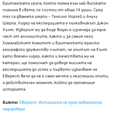
Британската група, която поема към най-високата
планина в света, се състои от общо 14 души. Сред
тях са двамата шерпи – Тенсинг Норгей и Анулу
Шерпа. Лидер на експедицията е полковникът Джон
Хънт. Изборът му да бъде водач е изненада за една
част от алпинистите, както и за самия него.
Хималайският комитет и Британското кралско
географско дружество считат, че опитът на Хънт
като военен лидер, както и качествата му на
катерач, ще помогнат да доведе мисията на
експедицията до успех и първото изкачване на
Еверест вече да не е само мечта и неуспешни опити,
а действителен момент, който да пренапише
историята.
Вижте:
Еверест: Историята на една невероятна
надпревара