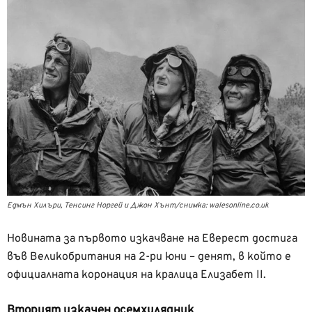
Едмън Хилъри, Тенсинг Норгей и Джон Хънт/снимка: walesonline.co.uk
Новината за първото изкачване на Еверест достига
във Великобритания на 2-ри юни – денят, в който е
официалната коронация на кралица Елизабет II.
Вторият изкачен осемхилядник