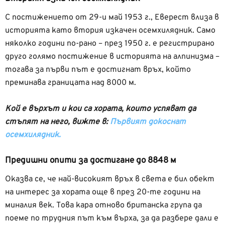
С постижението от 29-и май 1953 г., Еверест влиза в
историята като втория изкачен осемхилядник. Само
няколко години по-рано – през 1950 г. е регистрирано
друго голямо постижение в историята на алпинизма –
тогава за първи път е достигнат връх, който
преминава границата над 8000 м.
Кой е върхът и кои са хората, които успяват да
стъпят на него, вижте в:
Първият докоснат
осемхилядник.
Предишни опити за достигане до 8848 м
Оказва се, че най-високият връх в света е бил обект
на интерес за хората още в през 20-те години на
миналия век. Това кара отново британска група да
поеме по трудния път към върха, за да разбере дали е