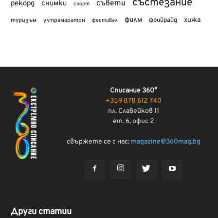
състезание
съвети
рекорд
снимки
спорт
филм
хижа
туризъм
фрийрайд
ултрамаратон
фестивал
Списание 360°
+359 878 612 740
пл. Славейков 11
ет. 6, офис 2
свържете се с нас:
magazine@360mag.bg
Други статии