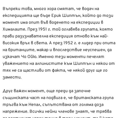
Въпреки това, много хора смятат, че водач на
експедицията ще бъде Ерик Шиптън, който до този
момент има опит във воденето на експедиции в
Хималаите. През 1951 г. той оглавява групата, която
прави разузнавателна експедиция отново към най-
високия връх в света. А през 1952 г. е лидер при опита
на британците, макар и впоследствие неуспешен, да
изкачат Чо Ойю. Именно тези моменти печелят
уважението на алпинистите към Шиптън и някои от
тях не са щастливи от факта, че някой друг ще го
замести.
Друг важен момент, още преди да започне
същинската част на подвига е, че британската група
тръгва към Непал, съпътствана от голяма доза
напрежение. Всички нейни членове знаят, че трябва