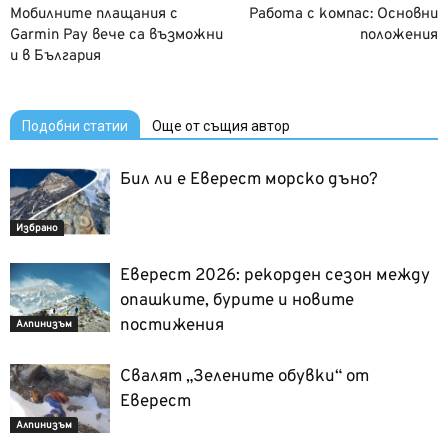
Мобилните плащания с
Работа с компас: Основни
Garmin Pay вече са възможни
положения
и в България
Подобни статии
Още от същия автор
Бил ли е Еверест морско дъно?
Избрано
Еверест 2026: рекорден сезон между
опашките, бурите и новите
постижения
Алпинизъм
Свалят „Зелените обувки“ от
Еверест
Алпинизъм