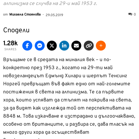
алпинизма се случва на 29-и май 1953 г.
от
Михаела Стоянова
-
0
29.05.2019
Сподели
1.28k
SHARES
Връщаме се в средата на миналия век – и по-
конкретно през 1953 г., когато на 29-ти май
новозеландецът Едмънд Хилари и шерпът Тенсинг
Норгей превръщат във факт едно от най-големите
постижения в света на алпинизма. Те са първите
хора, които успяват да стъпят на покрива на света,
за да видят как изглежда той от перспективата на
8848 м. Това изкачване е изстрадано и дългоочаквано,
особено от британците, и разбира се, дава тласък на
много други хора да осъществяват