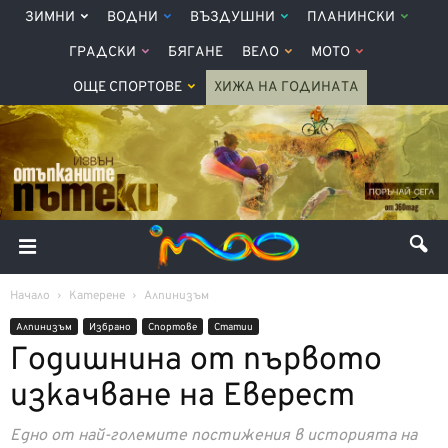
ЗИМНИ
ВОДНИ
ВЪЗДУШНИ
ПЛАНИНСКИ
ГРАДСКИ
БЯГАНЕ
ВЕЛО
МОТО
ОЩЕ СПОРТОВЕ
ХИЖА НА ГОДИНАТА
Начало
Катерене
Алпинизъм
Алпинизъм
Избрано
Спортове
Статии
Годишнина от първото
изкачване на Еверест
Едно от най-големите постижения в историята на