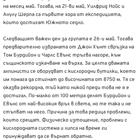
на месец май. Тогава, на 21-ви май, Уилфрид Нойс и
Анулу Шерпа са първите хора от експедицията,
които достигат Южното седло.
Следващият важен ден за групата е 26-и май. Тогава
предварително избраната от Джон Хънт свръзка на
Том Бурдийон и Чарлс Евънс тръгва нагоре, към
същинското изкачване на върха. За целта двамата
алпинисти се оборудват с кислородни бутилки, което
им помага да стигнат до височината от 8750 м. Тя се
оказва рекордна, тъй като никой преди това не я е
достигал. По-малко от 100 метра делят Бурдийон и
Евънс от най-високия връх в света, но те така и не
стъпват на него. Причина за това редица проблеми,
които срещат. Физическо изтощение, проблеми с
кислородната система и липса на време ги
принуждават да се върнат обратно.