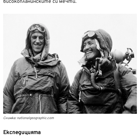
високопланинските си мечти.
Снимка: nationalgeographic.com
Експедицията