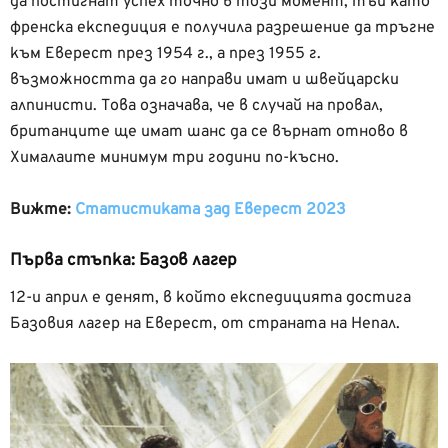
да постигнат успех точно в този момент, тъй като
френска експедиция е получила разрешение да тръгне
към Еверест през 1954 г., а през 1955 г.
възможността да го направи имат и швейцарски
алпинисти. Това означава, че в случай на провал,
британците ще имат шанс да се върнат отново в
Хималаите минимум три години по-късно.
Вижте:
Статистиката зад Еверест 2023
Първа стъпка: Базов лагер
12-и април е денят, в който експедицията достига
Базовия лагер на Еверест, от страната на Непал.