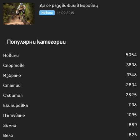
Да се раздвижим в Боровец
Новини
16.09.2015
Популярни категории
5054
Новини
3838
Спортове
3748
Избрано
2834
Статии
2825
Събития
1138
Екипировка
1095
Пътуване
889
Зимни
826
Вело