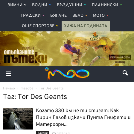
ЗИМНИ
ВОДНИ
ВЪЗДУШНИ
ПЛАНИНСКИ
ГРАДСКИ
БЯГАНЕ
ВЕЛО
МОТО
ОЩЕ СПОРТОВЕ
ХИЖА НА ГОДИНАТА
Начало
тагове
Tor Des Geants
Таг: Tor Des Geants
Когато 330 км не ти стигат: Как
Пирин Галов изкачи Пунта Гнифети и
Матерхорн...
Бягане
25.09.2023