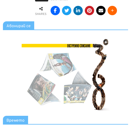
SHARES
Абонирай се
Времето