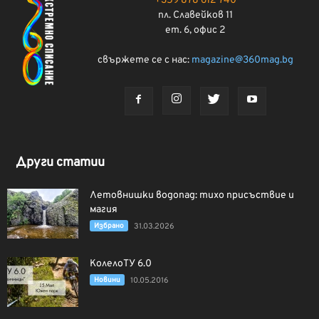
+359 878 612 740
пл. Славейков 11
ет. 6, офис 2
свържете се с нас:
magazine@360mag.bg
Други статии
Летовнишки водопад: тихо присъствие и
магия
Избрано
31.03.2026
КолелоТУ 6.0
Новини
10.05.2016