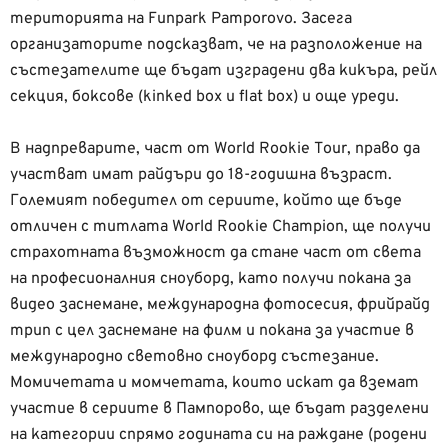
територията на Funpark Pamporovo. Засега
организаторите подсказват, че на разположение на
състезателите ще бъдат изградени два кикъра, рейл
секция, боксове (kinked box и flat box) и още уреди.
В надпреварите, част от World Rookie Tour, право да
участват имат райдъри до 18-годишна възраст.
Големият победител от сериите, който ще бъде
отличен с титлата World Rookie Champion, ще получи
страхотната възможност да стане част от света
на професионалния сноуборд, като получи покана за
видео заснемане, международна фотосесия, фрийрайд
трип с цел заснемане на филм и покана за участие в
международно световно сноуборд състезание.
Момичетата и момчетата, които искат да вземат
участие в сериите в Пампорово, ще бъдат разделени
на категории спрямо годината си на раждане (родени