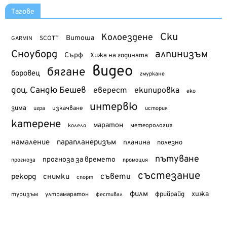
Тагове
Ски
Колоездене
Витоша
SCOTT
GARMIN
Сноуборд
алпинизъм
Сърф
Хижа на годината
видео
бягане
боровец
гмуркане
доц. Сандю Бешев
еверест
екипировка
еко
интервю
зима
изкачване
история
игра
катерене
маратон
метеорология
колело
намаление
парапланеризъм
планина
полезно
пътуване
прогноза за времето
прогноза
промоция
състезание
съвети
рекорд
снимки
спорт
филм
хижа
туризъм
фрийрайд
ултрамаратон
фестивал