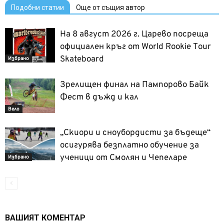
Подобни статии
Още от същия автор
На 8 август 2026 г. Царево посреща
официален кръг от World Rookie Tour
Skateboard
Избрано
Зрелищен финал на Пампорово Байк
Фест в дъжд и кал
Вело
„Скиори и сноубордисти за бъдеще“
осигурява безплатно обучение за
ученици от Смолян и Чепеларе
Избрано
ВАШИЯТ КОМЕНТАР