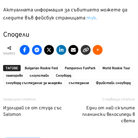
Актуалната информация за събитието можете да
следите във фейсбук страницата
тук.
Сподели
SHARES
ТАГОВЕ
Bulgarian Rookie Fest
Pamporovo FunPark
World Rookie Tour
пампорово
слоупстайл
Сноуборд
сноуборд състезание за младежи
състезание
Фрийстайл сноуборд
предишна статия
Следваща статия
Изолирай се от студа със
Едни от най-скъпите
Salomon
планински велосипеди в
света