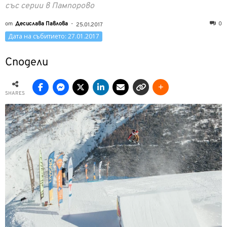
със серии в Пампорово
от
Десислава Павлова
-
0
25.01.2017
Дата на събитието: 27.01.2017
Сподели
SHARES