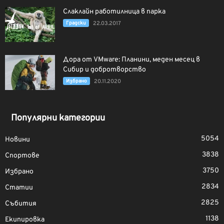
Слаклайн работилница в парка
Градски
22.03.2017
Дора от VMware: Планини, меден месец в
Сибир и добротворство
Избрано
20.11.2020
Популярни категории
5054
Новини
3838
Спортове
3750
Избрано
2834
Статии
2825
Събития
1138
Екипировка