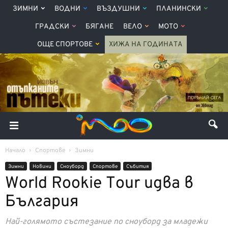
ЗИМНИ
ВОДНИ
ВЪЗДУШНИ
ПЛАНИНСКИ
ГРАДСКИ
БЯГАНЕ
ВЕЛО
МОТО
ОЩЕ СПОРТОВЕ
ХИЖА НА ГОДИНАТА
Начало
Спортове
Зимни
Зимни
Новини
Сноуборд
Спортове
Събития
World Rookie Tour идва в
България
Най-голямото състезание по сноуборд за младежи