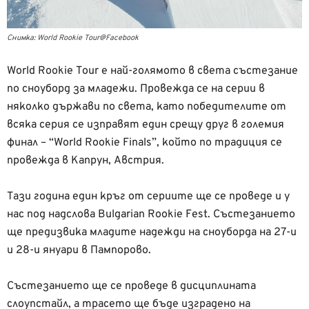
Снимка: World Rookie Tour@Facebook
World Rookie Tour е най-голямото в света състезание
по сноуборд за младежи. Провежда се на серии в
няколко държави по света, като победителите от
всяка серия се изправят един срещу друг в големия
финал – “World Rookie Finals”, който по традиция се
провежда в Капрун, Австрия.
Тази година един кръг от сериите ще се проведе и у
нас под надслова Bulgarian Rookie Fest. Състезанието
ще предизвика младите надежди на сноуборда на 27-и
и 28-и януари в Пампорово.
Състезанието ще се проведе в дисциплината
слоупстайл, а трасето ще бъде изградено на