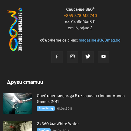
Списание 360°
+359 878 612 740
пл. Славейков 11
ет. 6, офис 2
свържете се с нас:
magazine@360mag.bg
Други статии
Сребърен медал за България на Indoor Apnea
Games 2011
Freediving
01.06.2011
2х360 км: White Water
Гребни
06.04.2016