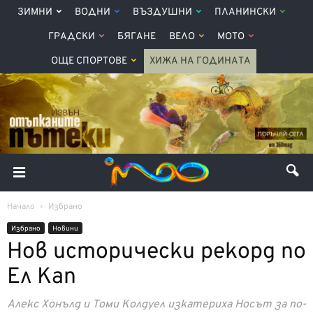
ЗИМНИ
ВОДНИ
ВЪЗДУШНИ
ПЛАНИНСКИ
ГРАДСКИ
БЯГАНЕ
ВЕЛО
МОТО
ОЩЕ СПОРТОВЕ
ХИЖА НА ГОДИНАТА
Начало
Избрано
Избрано
Новини
Нов исторически рекорд по
Ел Кап
Алекс Хонълд и Томи Колдуел изкатериха Носът за по-