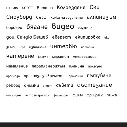
Ски
Колоездене
Витоша
SCOTT
GARMIN
Сноуборд
алпинизъм
Сърф
Хижа на годината
видео
бягане
боровец
гмуркане
доц. Сандю Бешев
еверест
екипировка
еко
интервю
зима
изкачване
история
игра
катерене
маратон
метеорология
колело
намаление
парапланеризъм
планина
полезно
пътуване
прогноза за времето
прогноза
промоция
състезание
съвети
рекорд
снимки
спорт
филм
хижа
туризъм
фрийрайд
ултрамаратон
фестивал