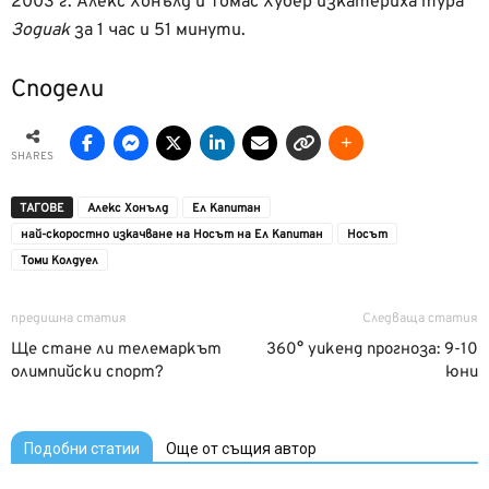
2003 г. Алекс Хонълд и Томас Хубер изкатериха тура
Зодиак
за 1 час и 51 минути.
Сподели
SHARES
ТАГОВЕ
Алекс Хонълд
Ел Капитан
най-скоростно изкачване на Носът на Ел Капитан
Носът
Томи Колдуел
предишна статия
Следваща статия
Ще стане ли телемаркът
360° уикенд прогноза: 9-10
олимпийски спорт?
юни
Подобни статии
Още от същия автор