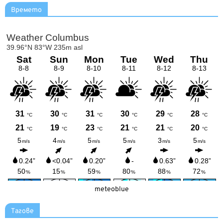
Времето
meteoblue
Тагове