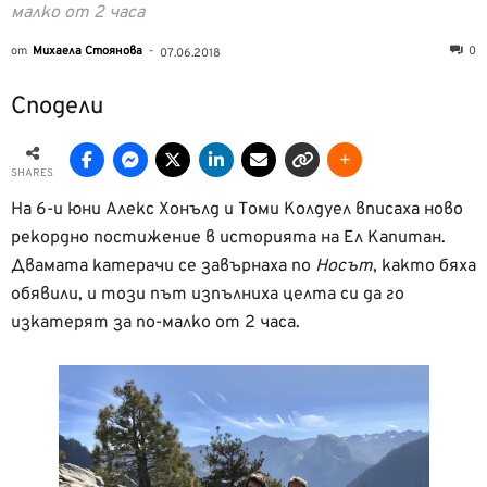
малко от 2 часа
от
Михаела Стоянова
-
0
07.06.2018
Сподели
SHARES
На 6-и юни Алекс Хонълд и Томи Колдуел вписаха ново
рекордно постижение в историята на Ел Капитан.
Двамата катерачи се завърнаха по
Носът
, както бяха
обявили, и този път изпълниха целта си да го
изкатерят за по-малко от 2 часа.