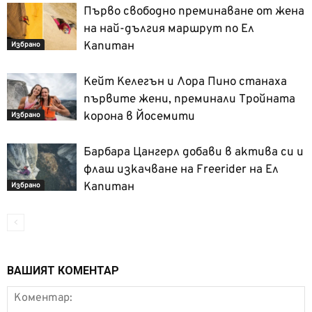
Първо свободно преминаване от жена
на най-дългия маршрут по Ел
Капитан
Избрано
Кейт Келегън и Лора Пино станаха
първите жени, преминали Тройната
корона в Йосемити
Избрано
Барбара Цангерл добави в актива си и
флаш изкачване на Freerider на Ел
Капитан
Избрано
ВАШИЯТ КОМЕНТАР