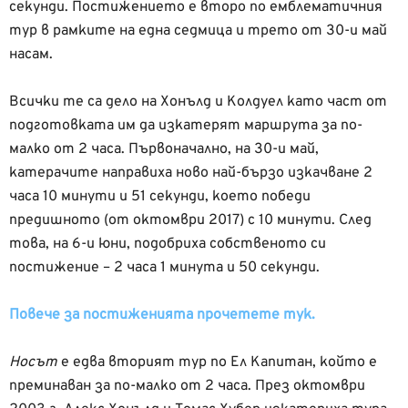
секунди. Постижението е второ по емблематичния
тур в рамките на една седмица и трето от 30-и май
насам.
Всички те са дело на Хонълд и Колдуел като част от
подготовката им да изкатерят маршрута за по-
малко от 2 часа. Първоначално, на 30-и май,
катерачите направиха ново най-бързо изкачване 2
часа 10 минути и 51 секунди, което победи
предишното (от октомври 2017) с 10 минути. След
това, на 6-и юни, подобриха собственото си
постижение – 2 часа 1 минута и 50 секунди.
Повече за постиженията прочетете тук.
Носът
е едва вторият тур по Ел Капитан, който е
преминаван за по-малко от 2 часа. През октомври