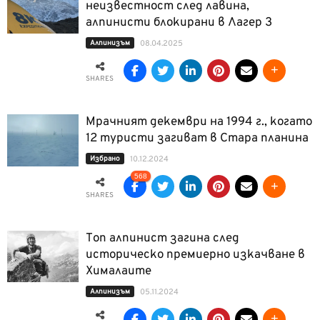
неизвестност след лавина,
алпинисти блокирани в Лагер 3
Алпинизъм
08.04.2025
SHARES
Мрачният декември на 1994 г., когато
12 туристи загиват в Стара планина
Избрано
10.12.2024
568
SHARES
Топ алпинист загина след
историческо премиерно изкачване в
Хималаите
Алпинизъм
05.11.2024