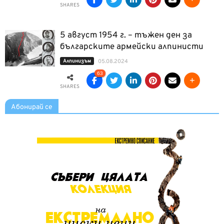
SHARES
5 август 1954 г. – тъжен ден за
българските армейски алпинисти
Алпинизъм
05.08.2024
63
SHARES
Абонирай се