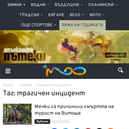
ЗИМНИ
ВОДНИ
ВЪЗДУШНИ
ПЛАНИНСКИ
ГРАДСКИ
БЯГАНЕ
ВЕЛО
МОТО
ОЩЕ СПОРТОВЕ
ХИЖА НА ГОДИНАТА
Начало
тагове
трагичен инцидент
Таг: трагичен инцидент
Мечки са причинили смъртта на
турист на Витоша
Избрано
18.05.2026