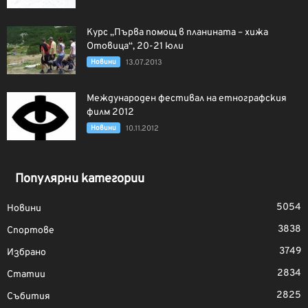
Курс „Първа помощ в планината – хижа
Отовица“, 20-21 юли
Новини
13.07.2013
Международен фестивал на етнографския
филм 2012
Новини
10.11.2012
Популярни категории
5054
Новини
3838
Спортове
3749
Избрано
2834
Статии
2825
Събития