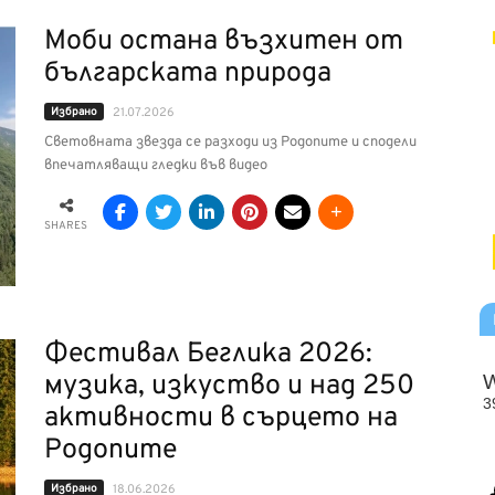
Моби остана възхитен от
българската природа
Избрано
21.07.2026
Световната звезда се разходи из Родопите и сподели
впечатляващи гледки във видео
SHARES
Фестивал Беглика 2026:
музика, изкуство и над 250
активности в сърцето на
Родопите
Избрано
18.06.2026