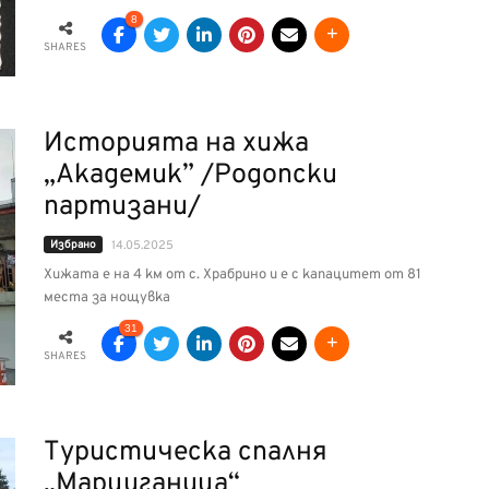
8
SHARES
Историята на хижа
„Академик” /Родопски
партизани/
Избрано
14.05.2025
Хижата е на 4 км от с. Храбрино и е с капацитет от 81
места за нощувка
31
SHARES
Туристическа спалня
„Марциганица“