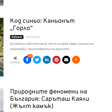
Код синьо: Каньонът
„Горло“
Избрано
28.04.2025
Бележещ най-тясната част на река Арда, каньонът
примамва с аристократична красота
15
SHARES
Природните феномени на
България: Саръташ Каяли
(Жълт камък)