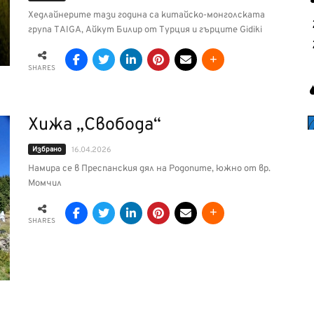
Хедлайнерите тази година са китайско-монголската
група TAIGA, Айкут Билир от Турция и гърците Gidiki
SHARES
Хижа „Свобода“
Избрано
16.04.2026
Намира се в Преспанския дял на Родопите, южно от вр.
Момчил
SHARES