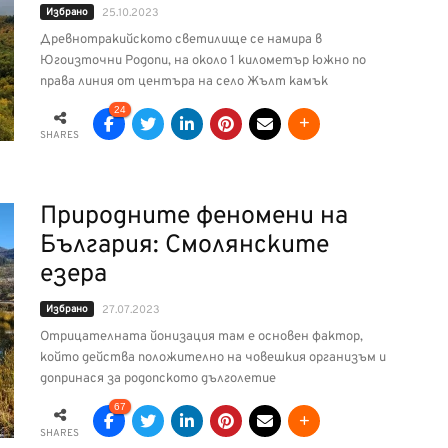
Избрано
25.10.2023
Древнотракийското светилище се намира в
Югоизточни Родопи, на около 1 километър южно по
права линия от центъра на село Жълт камък
24
SHARES
Природните феномени на
България: Смолянските
езера
Избрано
27.07.2023
Отрицателната йонизация там е основен фактор,
който действа положително на човешкия организъм и
допринася за родопското дълголетие
67
SHARES