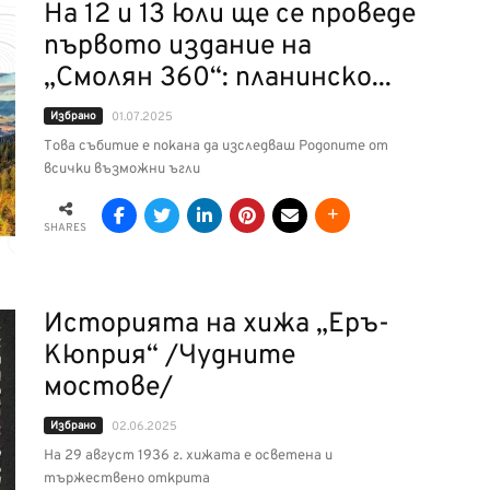
На 12 и 13 юли ще се проведе
първото издание на
„Смолян 360“: планинско...
Избрано
01.07.2025
Това събитие е покана да изследваш Родопите от
всички възможни ъгли
SHARES
Историята на хижа „Еръ-
Кюприя“ /Чудните
мостове/
Избрано
02.06.2025
На 29 август 1936 г. хижата е осветена и
тържествено открита