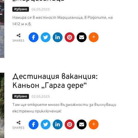
Избрано
06.05.2025
Намира се в местност Марциганица, в Родопите, на
1412 м н.в.
SHARES
Дестинация ваканция:
Каньон „Гарга дере“
Избрано
02.05.2025
Там ще откриете много възможности за вълнуващи
екстремни приключения!
SHARES