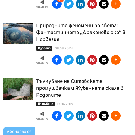
SHARES
Природните феномени по света:
Фантастичното „Драконово око“ в
Норвегия
Избрано
08.08.2024
SHARES
Тълкуване на Ситовската
промушвачка и Жувачната скала в
Родопите
Пътуване
13.06.2019
SHARES
Абонирай се