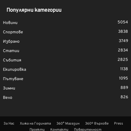
Популярни категории
5054
Новини
3838
Спортове
3749
Избрано
2834
Статии
2825
Събития
1138
Екипировка
1095
Пътуване
889
Зимни
826
Вело
За Нас
Хижа на Годината
360° Магазин
360º Върхове
Press
Проекти
Контакти
Поверителност