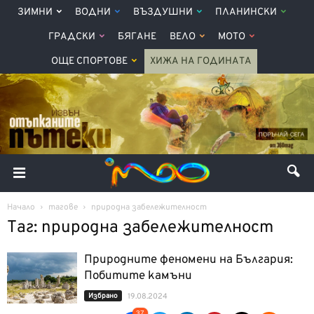
ЗИМНИ
ВОДНИ
ВЪЗДУШНИ
ПЛАНИНСКИ
ГРАДСКИ
БЯГАНЕ
ВЕЛО
МОТО
ОЩЕ СПОРТОВЕ
ХИЖА НА ГОДИНАТА
Начало
тагове
природна забележителност
Таг: природна забележителност
Природните феномени на България:
Побитите камъни
Избрано
19.08.2024
37