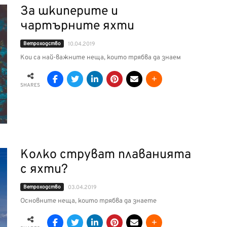
За шкиперите и
чартърните яхти
Ветроходство
10.04.2019
Кои са най-важните неща, които трябва да знаем
SHARES
Колко струват плаванията
с яхти?
Ветроходство
03.04.2019
Основните неща, които трябва да знаете