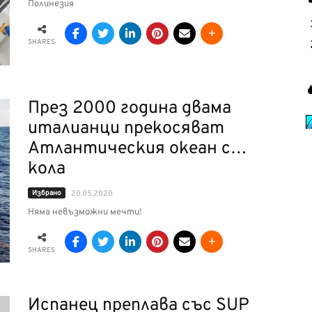
Полинезия
SHARES
През 2000 година двама
италианци прекосяват
Атлантическия океан с…
кола
Избрано
20.05.2020
Няма невъзможни мечти!
SHARES
Испанец преплава със SUP