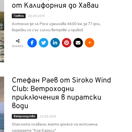
от Калифорния до Хаваи
Гребни
02.09.2019
Антонио де ла Роса изминава 4600 км за 77 дни,
борейки се със силни ветрове и прибой
SHARES
Стефан Раев от Siroko Wind
Club: Ветроходни
приключения в пиратски
води
Ветроходство
23.05.2019
Опасното плаване, което донесе на яхтсмена
наградата "Кор Кароли"