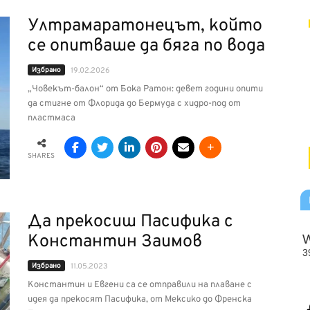
Ултрамаратонецът, който
се опитваше да бяга по вода
Избрано
19.02.2026
„Човекът-балон“ от Бока Ратон: девет години опити
да стигне от Флорида до Бермуда с хидро-под от
пластмаса
SHARES
Да прекосиш Пасифика с
Константин Заимов
Избрано
11.05.2023
Константин и Евгени са се отправили на плаване с
идея да прекосят Пасифика, от Мексико до Френска