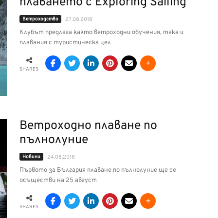
плаването с Exploring Sailing
Ветроходство
27.08.2018
Клубът предлага както ветроходни обучения, така и
плавания с туристическа цел
SHARES
Ветроходно плаване по
пълнолуние
Новини
24.08.2018
Първото за България плаване по пълнолуние ще се
осъществи на 25 август
SHARES