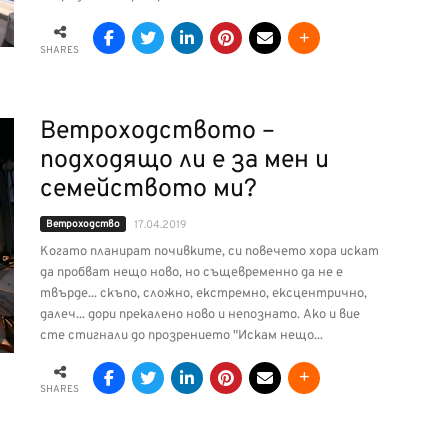
SHARES
Ветроходството –
подходящо ли е за мен и
семейството ми?
Ветроходство
17.04.2019
Когато планират почивките, си повечето хора искат
да пробват нещо ново, но същевременно да не е
твърде... скъпо, сложно, екстремно, ексцентрично,
далеч... дори прекалено ново и непознато. Ако и вие
сте стигнали до прозрението "Искам нещо...
SHARES