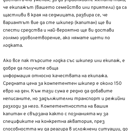
достатъчно умения, за да управлявате яхтата така,
че екипажът (вашето семейство или приятели) да са
щастливи в края на седмицата, разбира се, че
вариантът вие да сте шкипер (капитан) ще ви
спести средства и най-вероятно ще ви достави
голямо удоволетворение, ако нямате щети по
лодката.
Ако все пак търсите лодка със шкипер или екипаж, е
добре да получите обща
информация относно качествата на екипажа.
Средната цена за компетентен шкипер е около 150
евро на ден. Към тази сума е редно да добавите
неписаните, но задължителни транспорт и режийни
разходи за него. Компетентността на вашия
капитан е свързана както с познанията му за
спецификите на конкретна акватория, през
способността му да реагира в усложнени ситуации, до