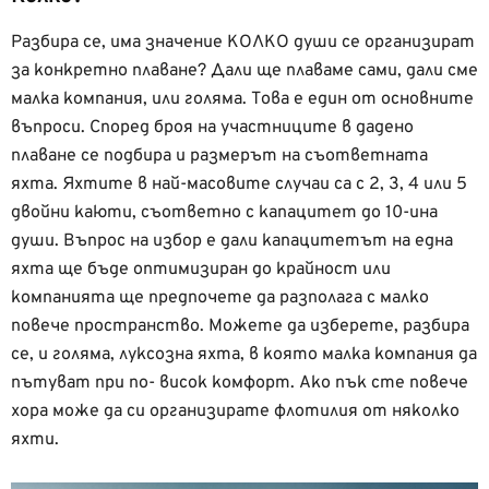
Разбира се, има значение КОЛКО души се организират
за конкретно плаване? Дали ще плаваме сами, дали сме
малка компания, или голяма. Това е един от основните
въпроси. Според броя на участниците в дадено
плаване се подбира и размерът на съответната
яхта. Яхтите в най-масовите случаи са с 2, 3, 4 или 5
двойни каюти, съответно с капацитет до 10-ина
души. Въпрос на избор е дали капацитетът на една
яхта ще бъде оптимизиран до крайност или
компанията ще предпочете да разполага с малко
повече пространство. Можете да изберете, разбира
се, и голяма, луксозна яхта, в която малка компания да
пътуват при по- висок комфорт. Ако пък сте повече
хора може да си организирате флотилия от няколко
яхти.