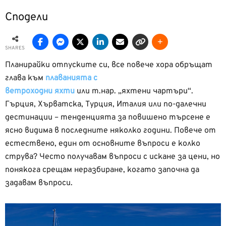
Сподели
SHARES
Планирайки отпуските си, все повече хора обръщат
глава към
плаванията с
ветроходни яхти
или т.нар. „яхтени чартъри“.
Гърция, Хърватска, Турция, Италия или по-далечни
дестинации – тенденцията за повишено търсене е
ясно видима в последните няколко години. Повече от
естествено, един от основните въпроси е колко
струва? Често получавам въпроси с искане за цени, но
понякога срещам неразбиране, когато започна да
задавам въпроси.