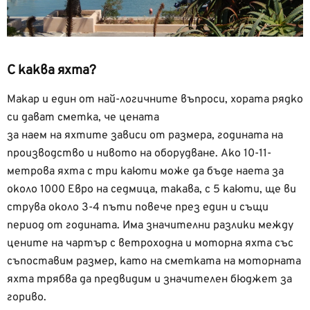
С каква яхта?
Макар и един от най-логичните въпроси, хората рядко
си дават сметка, че цената
за наем на яхтите зависи от размера, годината на
производство и нивото на оборудване. Ако 10-11-
метрова яхта с три каюти може да бъде наета за
около 1000 Евро на седмица, такава, с 5 каюти, ще ви
струва около 3-4 пъти повече през един и същи
период от годината. Има значителни разлики между
цените на чартър с ветроходна и моторна яхта със
съпоставим размер, като на сметката на моторната
яхта трябва да предвидим и значителен бюджет за
гориво.