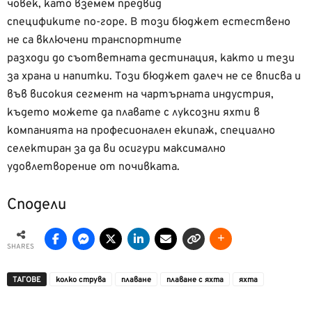
човек, като вземем предвид
спецификите по-горе. В този бюджет естествено
не са включени транспортните
разходи до съответната дестинация, както и тези
за храна и напитки. Този бюджет далеч не се вписва и
във високия сегмент на чартърната индустрия,
където можете да плавате с луксозни яхти в
компанията на професионален екипаж, специално
селектиран за да ви осигури максимално
удовлетворение от почивката.
Сподели
SHARES
ТАГОВЕ
колко струва
плаване
плаване с яхта
яхта