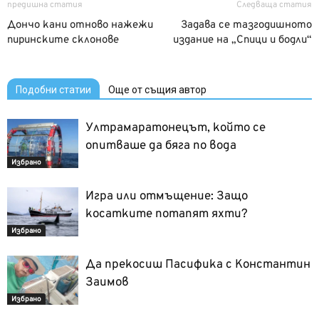
предишна статия
Следваща статия
Дончо кани отново нажежи
Задава се тазгодишното
пиринските склонове
издание на „Спици и бодли“
Подобни статии
Още от същия автор
Ултрамаратонецът, който се
опитваше да бяга по вода
Избрано
Игра или отмъщение: Защо
косатките потапят яхти?
Избрано
Да прекосиш Пасифика с Константин
Заимов
Избрано