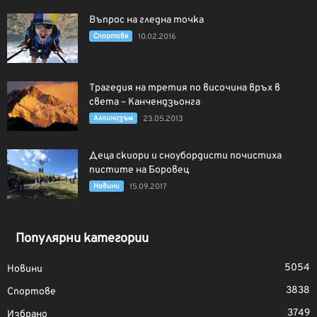
Въпрос на гледна точка
Спортове
10.02.2016
Трагедия на третия по височина връх в
света – Канчендзьонга
Алпинизъм
23.05.2013
Деца скиори и сноубордисти почистиха
пистите на Боровец
Новини
15.09.2017
Популярни категории
5054
Новини
3838
Спортове
3749
Избрано