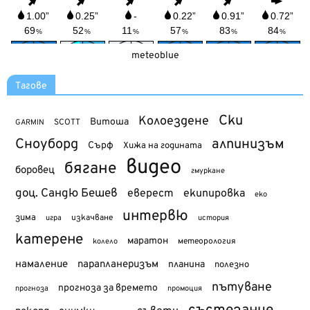
meteoblue
Тагове
Ски
Колоездене
Витоша
SCOTT
GARMIN
Сноуборд
алпинизъм
Сърф
Хижа на годината
видео
бягане
боровец
гмуркане
доц. Сандю Бешев
еверест
екипировка
еко
интервю
зима
изкачване
история
игра
катерене
маратон
метеорология
колело
намаление
парапланеризъм
планина
полезно
пътуване
прогноза за времето
прогноза
промоция