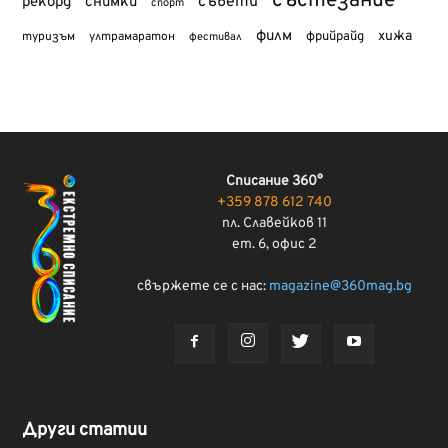
състезание
съвети
рекорд
снимки
спорт
филм
хижа
туризъм
фрийрайд
ултрамаратон
фестивал
Списание 360°
+359 878 612 740
пл. Славейков 11
ет. 6, офис 2
свържете се с нас:
magazine@360mag.bg
Други статии