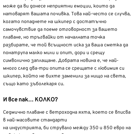
може да ви донесе неприятни емоции, които да
натоварят вашата почивка. Това най-често се случва,
когато попаднете на шкипер с достатъчно
самочувствие да поеме отговорност за вашето
плаване, но тръгвайки от началната точка
разбирате, че той всъщност иска за ваша сметка да
понатрупа малко мили и опит, дори и срещу
символично заплащане. Добрата новина е, че най-
много след два-три опита се срещате с любимия си
шкипер, който не бихте заменили за нищо на света,
също като зъболекаря си.
И все пак… КОЛКО?
Седмично плаване с ветроходна яхта, което се вписва
в най-масовите стандарти
на индустрията, би струвало между 350 и 850 евро на