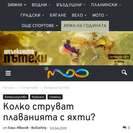
ЗИМНИ
ВОДНИ
ВЪЗДУШНИ
ПЛАНИНСКИ
ГРАДСКИ
БЯГАНЕ
ВЕЛО
МОТО
ОЩЕ СПОРТОВЕ
ХИЖА НА ГОДИНАТА
Начало
Спортове
Ветроходство
Ветроходство
Избрано
Статии
Колко струват
плаванията с яхти?
от
Емил Иванов - BulSailing
-
0
03.04.2019