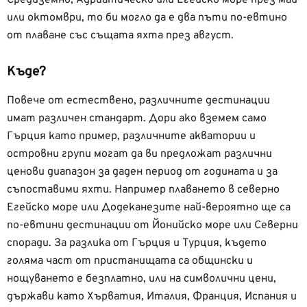
Средиземно, Адриатическо или Егейско море през май
или октомври, то би могло да е два пъти по-евтино
от плаване със същата яхта през август.
Къде?
Повече от естествено, различните дестинации
имат различен стандарт. Дори ако вземем само
Гърция като пример, различните акватории и
островни групи могат да ви предложат различни
ценови диапазон за даден период от годината и за
съпоставими яхти. Например плаването в северно
Егейско море или Додеканезите най-вероятно ще са
по-евтини дестинации от Йонийско море или Северни
споради. За разлика от Гърция и Турция, където
голяма част от пристанищата са общински и
нощуването е безплатно, или на символични цени,
държави като Хърватия, Италия, Франция, Испания и