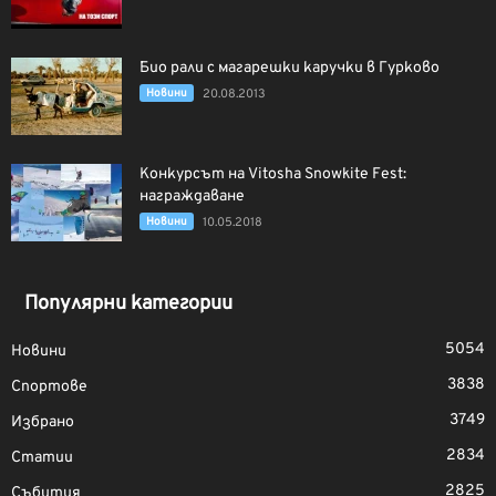
Био рали с магарешки каручки в Гурково
Новини
20.08.2013
Конкурсът на Vitosha Snowkite Fest:
награждаване
Новини
10.05.2018
Популярни категории
5054
Новини
3838
Спортове
3749
Избрано
2834
Статии
2825
Събития