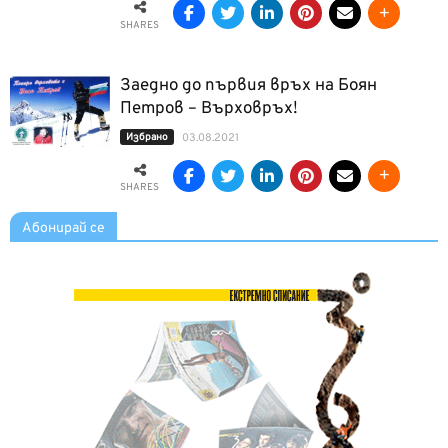
SHARES
Заедно до първия връх на Боян
Петров – Върховръх!
Избрано
03.08.2021
SHARES
Абонирай се