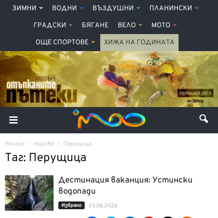
ЗИМНИ
ВОДНИ
ВЪЗДУШНИ
ПЛАНИНСКИ
ГРАДСКИ
БЯГАНЕ
ВЕЛО
МОТО
ОЩЕ СПОРТОВЕ
ХИЖА НА ГОДИНАТА
Начало
тагове
Перущица
Таг: Перущица
Дестинация ваканция: Устински
водопади
Избрано
23.06.2026