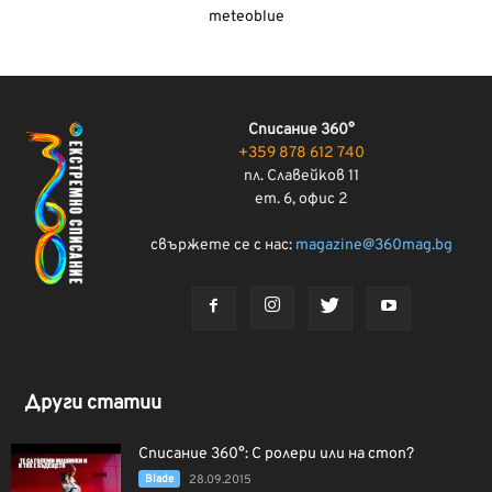
meteoblue
Списание 360°
+359 878 612 740
пл. Славейков 11
ет. 6, офис 2
свържете се с нас:
magazine@360mag.bg
Други статии
Списание 360°: С ролери или на стоп?
Blade
28.09.2015