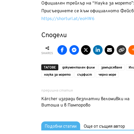
Официален трейлър на “Наука за морето”
Присъединете се към официалното Фейсбу
https://shorturl.at/eoHW6
Сподели
SHARES
ТАГОВЕ
документален филм
замърсяване
Ил
наука за морето
сърфист
черно море
предишна статия
Kärcher изгради безплатни веломивки на
Витоша и в Пампорово
Подобни статии
Още от същия автор