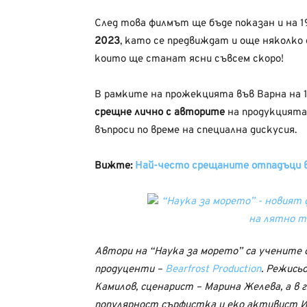
След това филмът ще бъде показан и на 1
2023
, като се предвиждат и още няколко
които ще станат ясни съвсем скоро!
В рамките на прожекцията във Варна на
срещне лично с авторите
на продукцията
въпроси по време на специална дискусия.
Вижте:
Най-често срещаните отпадъци в
Автори на “Наука за морето” са учените 
продуценти –
Bearfrost Production
. Режись
Камилов, сценарист – Марина Желева, а в
популярност сърфистка и еко активист 