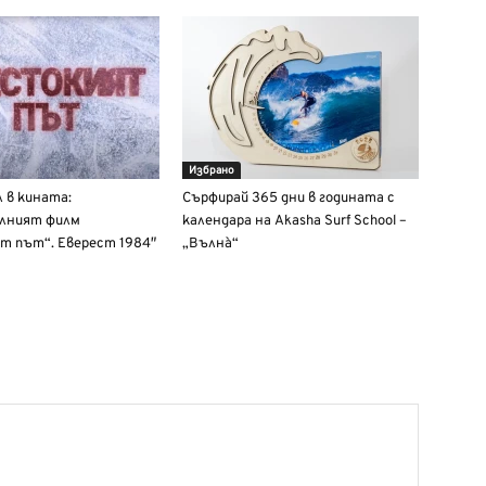
Избрано
л в кината:
Сърфирай 365 дни в годината с
лният филм
календара на Akasha Surf School –
т път“. Еверест 1984″
„Вълнà“