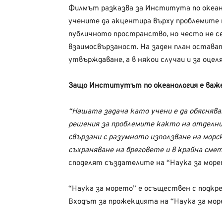
Филмът разказва за Института по океано
учените да акцентира върху проблемите н
публичното пространство, но често не 
взаимосвързаност. На заден план остава
утвърждаване, а в някои случаи и за оцел
Защо Институтът по океанология е важ
“Нашата задача като учени е да обяснява
решения за проблемите както на отделни
свързани с разумното използване на морс
съхраняване на бреговете и в крайна сме
споделят създателите на “Наука за море
“Наука за морето” е осъществен с подкр
Входът за прожекцията на “Наука за мор