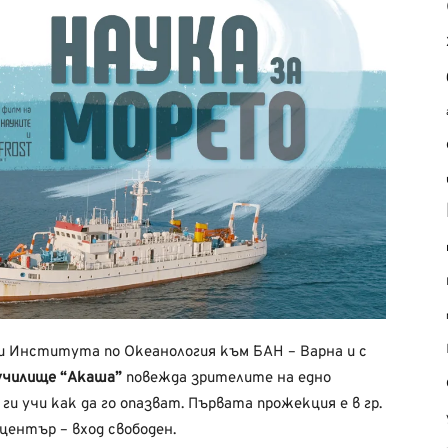
 Института по Океанология към БАН – Варна и с
училище “Акаша”
повежда зрителите на едно
 ги учи как да го опазват. Първата прожекция е в гр.
център – вход свободен.