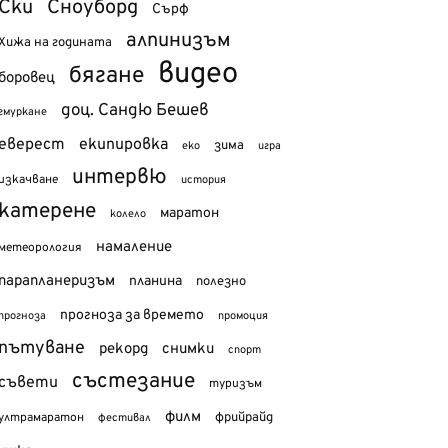
Ски
Сноуборд
Сърф
алпинизъм
Хижа на годината
видео
бягане
боровец
доц. Сандю Бешев
гмуркане
еверест
екипировка
зима
еко
игра
интервю
изкачване
история
катерене
маратон
колело
намаление
метеорология
парапланеризъм
планина
полезно
прогноза за времето
прогноза
промоция
пътуване
рекорд
снимки
спорт
състезание
съвети
туризъм
филм
фрийрайд
ултрамаратон
фестивал