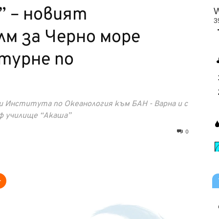
” – новият
м за Черно море
турне по
 Института по Океанология към БАН - Варна и с
ф училище “Акаша”
0