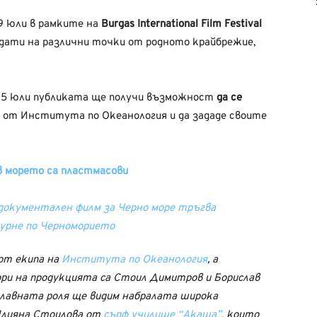
9 юли в рамките на
Burgas International Film Festival
 дати на различни точки от родното крайбрежие,
 15 юли публиката ще получи възможност
да се
 от Института по Океанология и да зададе своите
 морето са пластмасови
от екипа на
Института по Океанология
, а
ори на продукцията са Стоил Димитров и Борислав
 главната роля ще видим набралата широка
Илияна Стоилова от
сърф училище “Акаша”,
които