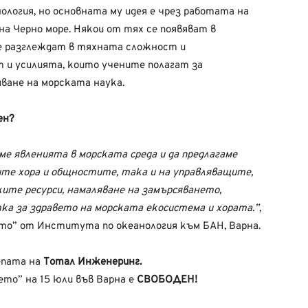
логия, но основната му идея е чрез работата на
а Черно море. Някои от тях се появяват в
се разглеждат в тяхната сложност и
т и усилията, които учените полагат за
яване на морската наука.
ен?
ме явленията в морската среда и да предлагаме
те хора и общностите, така и на управляващите,
ките ресурси, намаляване на замърсяването,
тка за здравето на морската екосистема и хората.”
,
то” от Института по океанология към БАН, Варна.
епата на
Тотал Инженеринг.
ето” на 15 юли във Варна е
СВОБОДЕН!