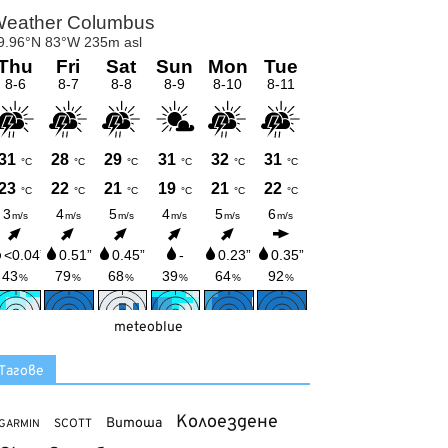
meteoblue
Тагове
Колоездене
Витоша
SCOTT
GARMIN