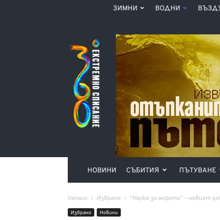
ЗИМНИ
ВОДНИ
ВЪЗД
Списание
360°
НОВИНИ
СЪБИТИЯ
ПЪТУВАНЕ
Начало
Избрано
“Наука за морето” – новият до
Избрано
Новини