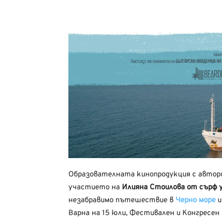
Образователната кинопродукция с автори
участието на
Илияна Стоилова от сърф 
незабравимо пътешествие в
Черно море
и
Варна на 15 юли, Фестивален и Конгресен 