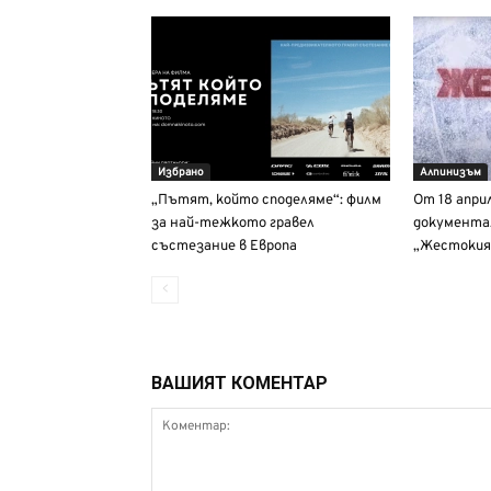
Избрано
Алпинизъм
„Пътят, който споделяме“: филм
От 18 апри
за най-тежкото гравел
документа
състезание в Европа
„Жестокия
ВАШИЯТ КОМЕНТАР