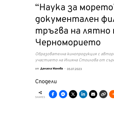
“Наука за морето
документален фил
тръгва на лятно 
Черноморието
Образователна кинопродукция с автори
участието на Илияна Стоилова от сър
от
Даниела Манева
-
05.07.2023
Сподели
SHARES