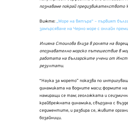
познаваме покрай предизвикателството 
Вижте:
„Море на вятъра“ – първият бъл
замърсяване на Черно море с онлайн прем
Илияна Стоилова влиза в ролята на водещ
опознавателно морско пътешествие в мор
работата на българските учени от Инст
резултати.
“Наука за морето” показва по интригуващ
динамиката на водните маси; формите на 
намиращи се там; геоложката и сеизмична
крайбрежната динамика, свързана с въз
седиментите, и разбира се, живите орган
бозайници.