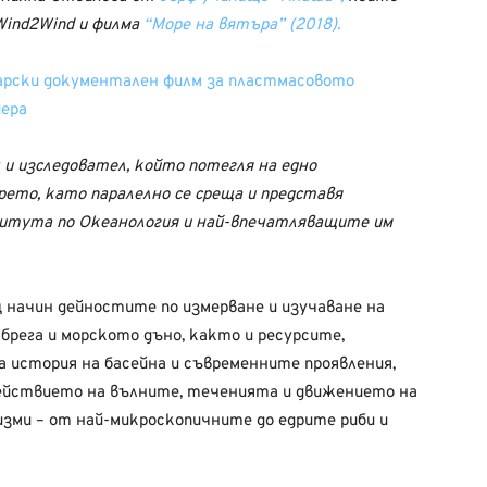
Wind2Wind и филма
“Море на вятъра” (2018).
гарски документален филм за пластмасовото
иера
 и изследовател, който потегля на едно
ето, като паралелно се среща и представя
итута по Океанология и най-впечатляващите им
 начин дейностите по измерване и изучаване на
брега и морското дъно, както и ресурсите,
 история на басейна и съвременните проявления,
действието на вълните, теченията и движението на
изми – от най-микроскопичните до едрите риби и