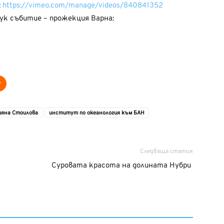
:
https://vimeo.com/manage/videos/840841352
к събитие – прожекция Варна:
ияна Стоилова
институт по океанология към БАН
Следваща статия
Суровата красота на долината Нубри