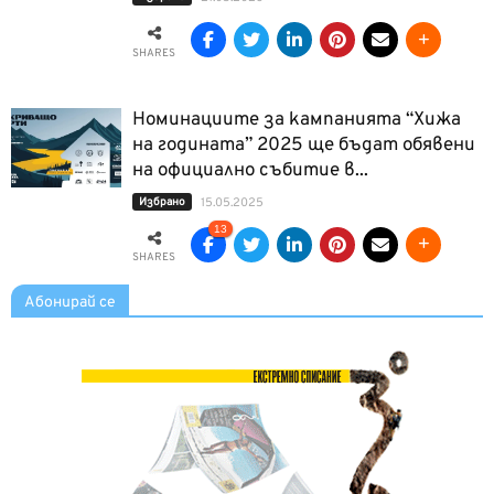
SHARES
Номинациите за кампанията “Хижа
на годината” 2025 ще бъдат обявени
на официално събитие в...
Избрано
15.05.2025
13
SHARES
Абонирай се