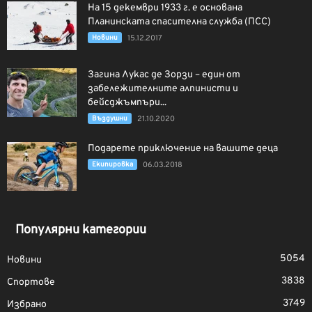
На 15 декември 1933 г. е основана
Планинската спасителна служба (ПСС)
Новини
15.12.2017
Загина Лукас де Зорзи – един от
забележителните алпинисти и
бейсджъмпъри...
Въздушни
21.10.2020
Подарете приключение на вашите деца
Екипировка
06.03.2018
Популярни категории
5054
Новини
3838
Спортове
3749
Избрано