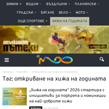
ЗИМНИ
ВОДНИ
ВЪЗДУШНИ
ПЛАНИНСКИ
ГРАДСКИ
БЯГАНЕ
ВЕЛО
МОТО
ОЩЕ СПОРТОВЕ
ХИЖА НА ГОДИНАТА
Начало
тагове
откриване на хижа на годината
Таг: откриване на хижа на годината
„Хижа на годината“ 2026 стартира с
инициативи за подкрепа и номинации
на най-добрите хижи
Избрано
21.05.2026