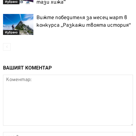
тази хижа”
Избрано
Вижте победителя за месец март в
конкурса „Разкажи твоята история“
Избрано
ВАШИЯТ КОМЕНТАР