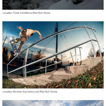
снимка: Frode Sandbech/Red Bull Illume
снимка: Michael Kazimierczuk/Red Bull Illume