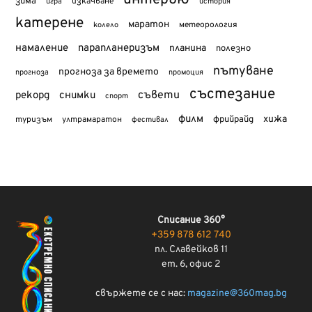
интервю
зима
изкачване
история
игра
катерене
маратон
метеорология
колело
намаление
парапланеризъм
планина
полезно
пътуване
прогноза за времето
прогноза
промоция
състезание
съвети
рекорд
снимки
спорт
филм
хижа
туризъм
фрийрайд
ултрамаратон
фестивал
Списание 360°
+359 878 612 740
пл. Славейков 11
ет. 6, офис 2
свържете се с нас:
magazine@360mag.bg