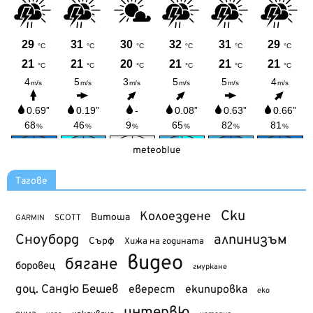
meteoblue
Тагове
Ски
Колоездене
Витоша
SCOTT
GARMIN
Сноуборд
алпинизъм
Сърф
Хижа на годината
видео
бягане
боровец
гмуркане
доц. Сандю Бешев
еверест
екипировка
еко