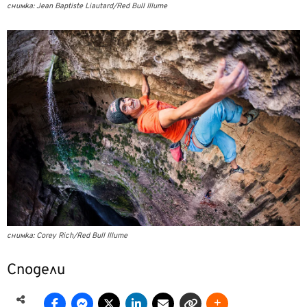
снимка: Jean Baptiste Liautard/Red Bull Illume
снимка: Corey Rich/Red Bull Illume
Сподели