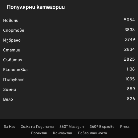
Популярни категории
5054
Новини
3838
Спортове
3749
Избрано
2834
Статии
2825
Събития
1138
Екипировка
1095
Пътуване
889
Зимни
826
Вело
За Нас
Хижа на Годината
360° Магазин
360º Върхове
Press
Проекти
Контакти
Поверителност