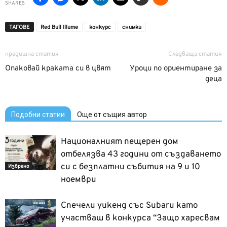
SHARES
ТАГОВЕ
Red Bull Illume
конкурс
снимки
предишна статия
Следваща статия
Опаковай краката си в цвят
Уроци по ориентиране за
деца
Подобни статии
Още от същия автор
Националният пещерен дом
отбелязва 43 години от създаването
си с безплатни събития на 9 и 10
Избрано
ноември
Спечели уикенд със Subaru като
участваш в конкурса “Защо харесвам