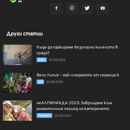
Други статии
Къде да паркираме безопасно колелото в
града?
Вело
27.05.2013
Вело Линия – най-гледаното от седмица 6
DH
03.09.2015
неАЛПИНИАДА 2023: Завръщане към
романтичния период на катеренето
Избрано
06.10.2023