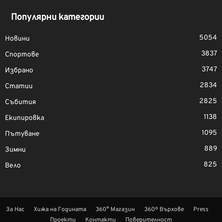
Популярни категории
5054
Новини
3837
Спортове
3747
Избрано
2834
Статии
2825
Събития
1138
Екипировка
1095
Пътуване
889
Зимни
825
Вело
За Нас
Хижа на Годината
360° Магазин
360º Върхове
Press
Проекти
Контакти
Поверителност