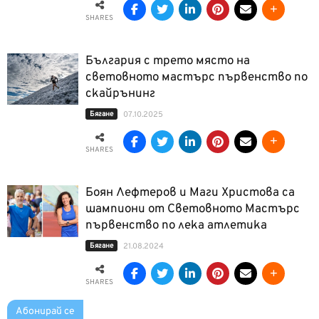
SHARES
България с трето място на
световното мастърс първенство по
скайрънинг
Бягане
07.10.2025
SHARES
Боян Лефтеров и Маги Христова са
шампиони от Световното Мастърс
първенство по лека атлетика
Бягане
21.08.2024
SHARES
Абонирай се