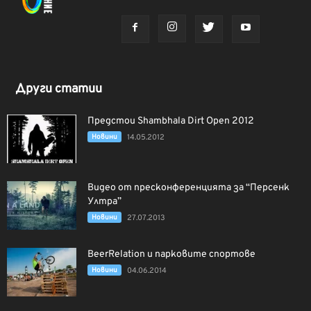
Други статии
Предстои Shambhala Dirt Open 2012
Новини
14.05.2012
Видео от пресконференцията за “Персенк
Ултра”
Новини
27.07.2013
BeerRelation и парковите спортове
Новини
04.06.2014