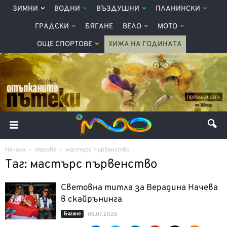
ЗИМНИ
ВОДНИ
ВЪЗДУШНИ
ПЛАНИНСКИ
ГРАДСКИ
БЯГАНЕ
ВЕЛО
МОТО
ОЩЕ СПОРТОВЕ
ХИЖА НА ГОДИНАТА
Начало
тагове
мастърс първенство
Таг: мастърс първенство
Световна титла за Верадина Начева
в скайрънинга
Бягане
06.07.2026