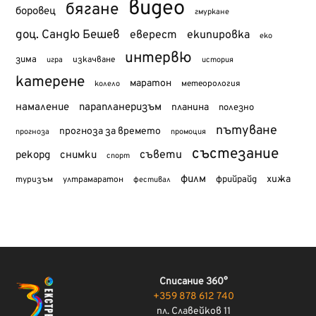
видео
бягане
боровец
гмуркане
доц. Сандю Бешев
еверест
екипировка
еко
интервю
зима
изкачване
история
игра
катерене
маратон
метеорология
колело
намаление
парапланеризъм
планина
полезно
пътуване
прогноза за времето
прогноза
промоция
състезание
съвети
рекорд
снимки
спорт
филм
хижа
туризъм
фрийрайд
ултрамаратон
фестивал
Списание 360°
+359 878 612 740
пл. Славейков 11