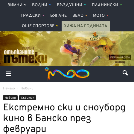
ЗИМНИ
ВОДНИ
ВЪЗДУШНИ
ПЛАНИНСКИ
ГРАДСКИ
БЯГАНЕ
ВЕЛО
МОТО
ОЩЕ СПОРТОВЕ
ХИЖА НА ГОДИНАТА
Начало
Новини
Новини
Събития
Екстремно ски и сноуборд
кино в Банско през
февруари