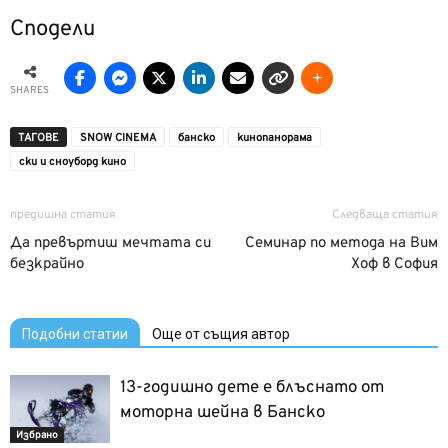
Сподели
SHARES
ТАГОВЕ
SNOW CINEMA
банско
кинопанорама
ски и сноуборд кино
предишна статия
Следваща статия
Да превъртиш мечтата си
Семинар по метода на Вим
безкрайно
Хоф в София
Подобни статии
Още от същия автор
13-годишно дете е блъснато от
моторна шейна в Банско
Избрано