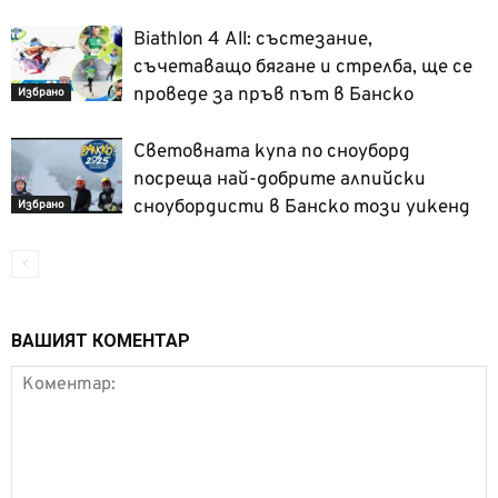
Biathlon 4 Аll: състезание,
съчетаващо бягане и стрелба, ще се
проведе за пръв път в Банско
Избрано
Световната купа по сноуборд
посреща най-добрите алпийски
сноубордисти в Банско този уикенд
Избрано
ВАШИЯТ КОМЕНТАР