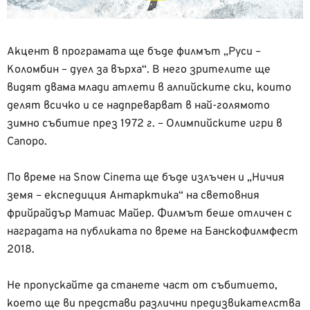
Акцент в програмата ще бъде филмът „Руси –
Коломбин – дуел за върха“. В него зрителите ще
видят двама млади атлети в алпийските ски, които
делят всичко и се надпреварват в най-голямото
зимно събитие през 1972 г. – Олимпийските игри в
Сапоро.
По време на Snow Cinema ще бъде излъчен и „Ничия
земя – експедиция Антарктика“ на световния
фрийрайдър Матиас Майер. Филмът беше отличен с
наградата на публиката по време на Банскофилмфест
2018.
Не пропускайте да станете част от събитието,
което ще ви представи различни предизвикателства