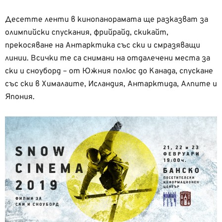
Десетте ленти в кинопанорамата ще разказват за
олимпийски спускания, фрийрайд, скикайт,
прекосяване на Антарктика със ски и смразяващи
линии. Всички те са снимани на отдалечени места за
ски и сноуборд – от Южния полюс до Канада, спускане
със ски в Хималаите, Исландия, Антарктида, Алпите и
Япония.