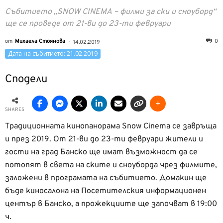
Събитието „SNOW CINEMA – филми за ски и сноуборд“
ще се проведе от 21-ви до 23-ти февруари
от
Михаела Стоянова
-
0
14.02.2019
Дата на събитието: 21.02.2019
Сподели
SHARES
Традиционната кинопанорама Snow Cinema се завръща
и през 2019. От 21-ви до 23-ти февруари жители и
гости на град Банско ще имат възможност да се
потопят в света на ските и сноуборда чрез филмите,
заложени в програмата на събитието. Домакин ще
бъде киносалона на Посетителския информационен
център в Банско, а прожекциите ще започват в 19:00
ч.