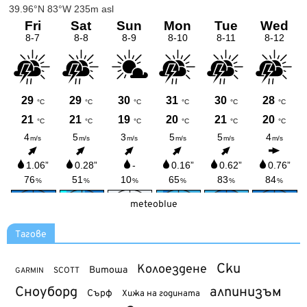
meteoblue
Тагове
Ски
Колоездене
Витоша
SCOTT
GARMIN
Сноуборд
алпинизъм
Сърф
Хижа на годината