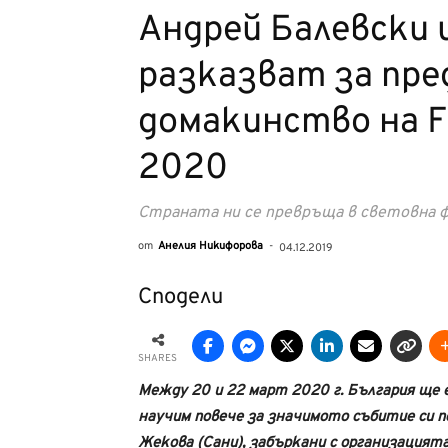
Андрей Балевски 
разказват за пр
домакинство на Fre
2020
Страната ни се превръща в световна ф
от
Анелия Никифорова
-
04.12.2019
Сподели
SHARES
Mежду 20 и 22 март 2020 г. България ще 
научим повече за значимото събитие си по
Жекова (Сани), забъркани с организацията