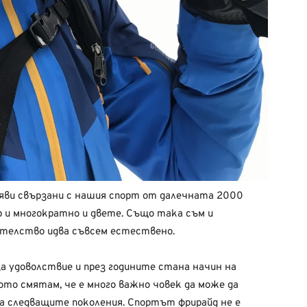
яви свързани с нашия спорт от далечната 2000
ор и многократно и двете. Също така съм и
кателство идва съвсем естествено.
а удоволствие и през годините стана начин на
ото смятам, че е много важно човек да може да
на следващите поколения. Спортът фрирайд не е