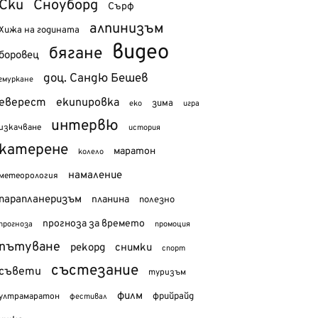
Ски
Сноуборд
Сърф
алпинизъм
Хижа на годината
видео
бягане
боровец
доц. Сандю Бешев
гмуркане
еверест
екипировка
зима
еко
игра
интервю
изкачване
история
катерене
маратон
колело
намаление
метеорология
парапланеризъм
планина
полезно
прогноза за времето
прогноза
промоция
пътуване
рекорд
снимки
спорт
състезание
съвети
туризъм
филм
фрийрайд
ултрамаратон
фестивал