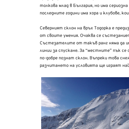
толкова млад в България, но има сериозна
последните години има хора и клубове, ко
Северният склон на връх Тодорка е пре
от своите умения. Очаква се състезанието
Състезателите от такъв ранг няма да и
линии за спускане. За “местните” пък с
по-добре познат склон. Въпреки това сн
разчитането на условията ще играят най