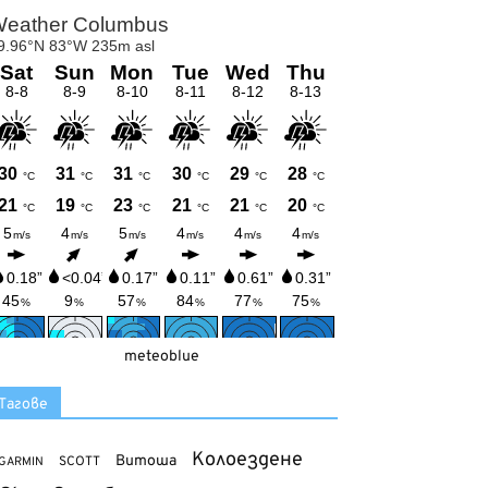
meteoblue
Тагове
Колоездене
Витоша
SCOTT
GARMIN