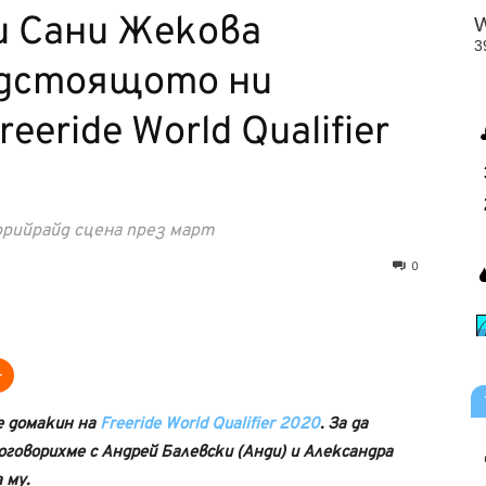
и Сани Жекова
едстоящото ни
eride World Qualifier
рийрайд сцена през март
0
е домакин на
Freeride World Qualifier 2020
. За да
говорихме с Андрей Балевски (Анди) и Александра
 му.