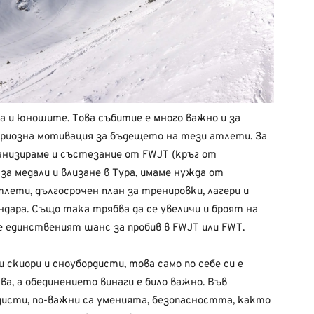
та и юношите. Това събитие е много важно и за
риозна мотивация за бъдещето на тези атлети. За
анизираме и състезание от FWJT (кръг от
за медали и влизане в Тура, имаме нужда от
лети, дългосрочен план за тренировки, лагери и
дара. Също така трябва да се увеличи и броят на
 единственият шанс за пробив в FWJT или FWT.
скиори и сноубордисти, това само по себе си е
а, а обединението винаги е било важно. Във
рдисти, по-важни са уменията, безопасността, както