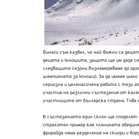
Винаги съм казвал, че най-важни са деца
децата и юношите, защото ще им даде се
следващите сезони възнамеряваме да орг
шампионата за юноши). За да имаме шанс 
сериозна и целенасочена работа с тези ат
участия на различни състезания от кален
участниците от българска страна. Това е
В състезанието един склон ще споделят и 
страхотен пример как планината обединяв
фрирайда няма разделение на скиори и бо