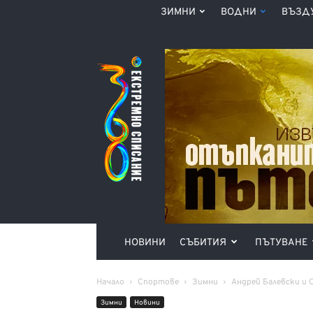
ЗИМНИ
ВОДНИ
ВЪЗД
Списание
360°
НОВИНИ
СЪБИТИЯ
ПЪТУВАНЕ
Начало
Спортове
Зимни
Андрей Балевски и 
Зимни
Новини