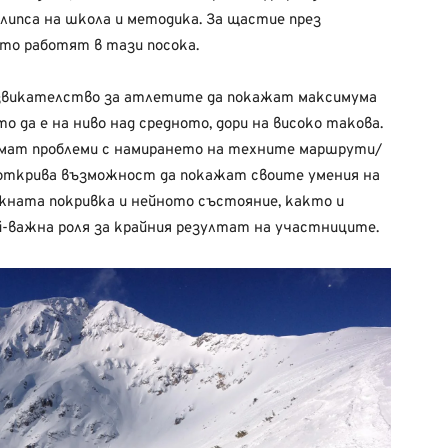
 липса на школа и методика. За щастие през
ито работят в тази посока.
дизвикателство за атлетите да покажат максимума
 да е на ниво над средното, дори на високо такова.
мат проблеми с намирането на техните маршрути/
е открива възможност да покажат своите умения на
ежната покривка и нейното състояние, както и
-важна роля за крайния резултат на участниците.