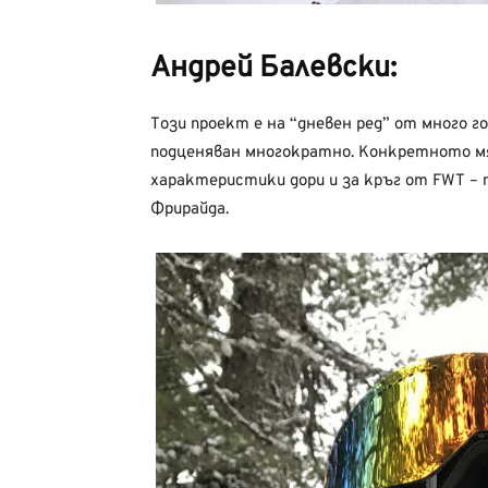
Андрей Балевски:
Този проект е на “дневен ред” от много 
подценяван многократно. Конкретното м
характеристики дори и за кръг от FWT – 
Фрирайда.