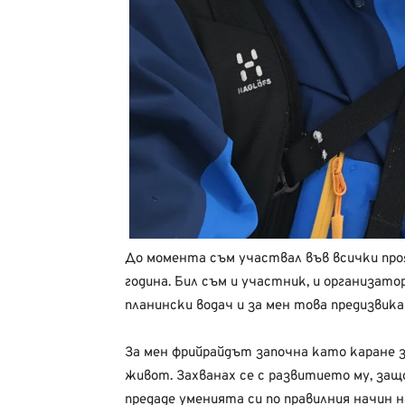
До момента съм участвал във всички про
година. Бил съм и участник, и организат
планински водач и за мен това предизви
За мен фрийрайдът започна като каране з
живот. Захванах се с развитието му, защ
предаде уменията си по правилния начин 