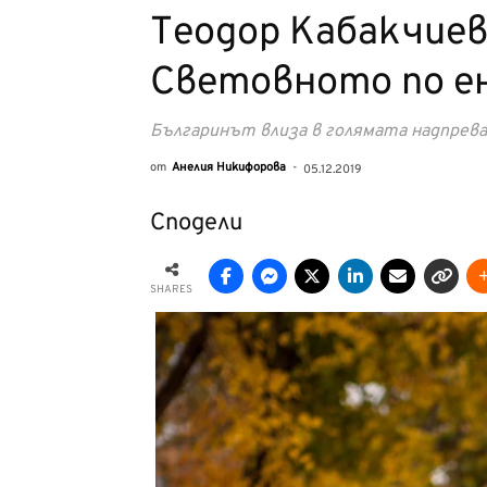
Теодор Кабакчиев
Световното по е
Българинът влиза в голямата надпрева
от
Анелия Никифорова
-
05.12.2019
Сподели
SHARES