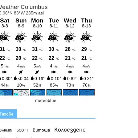
meteoblue
Тагове
Колоездене
Витоша
SCOTT
GARMIN