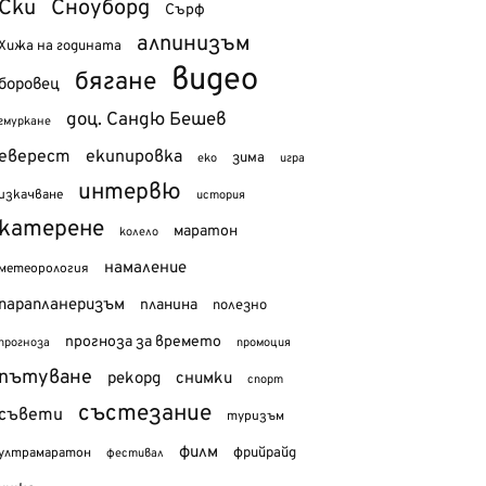
Ски
Сноуборд
Сърф
алпинизъм
Хижа на годината
видео
бягане
боровец
доц. Сандю Бешев
гмуркане
еверест
екипировка
зима
еко
игра
интервю
изкачване
история
катерене
маратон
колело
намаление
метеорология
парапланеризъм
планина
полезно
прогноза за времето
прогноза
промоция
пътуване
рекорд
снимки
спорт
състезание
съвети
туризъм
филм
фрийрайд
ултрамаратон
фестивал