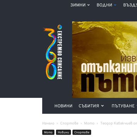
ЗИМНИ
ВОДНИ
ВЪЗД
Списание
360°
НОВИНИ
СЪБИТИЯ
ПЪТУВАНЕ
Начало
Спортове
Мото
Теодор Кабакчиев о
Мото
Новини
Спортове