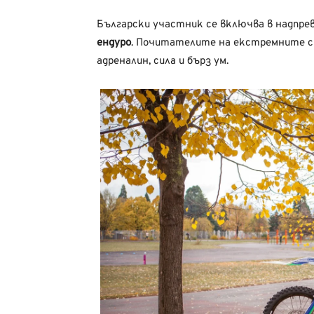
Български участник се включва в надпре
ендуро
. Почитателите на екстремните сп
адреналин, сила и бърз ум.