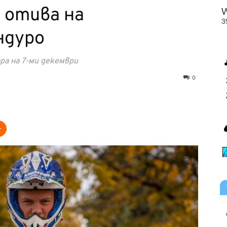
 отива на
ндуро
ра на 7-ми декември
0