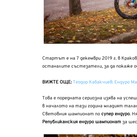
Стартът е на 7 декември 2019 г. в Краков
останалите състезатели, за да покаже о
ВИЖТЕ ОЩЕ:
Теодор Кабакчиев: Ендуро М
Това е поредната сериозна изява на успе
в началото на тази година младият тала
Световния шампионат по
супер ендуро
. Н
Републиканския ендуро шампионат
за шес