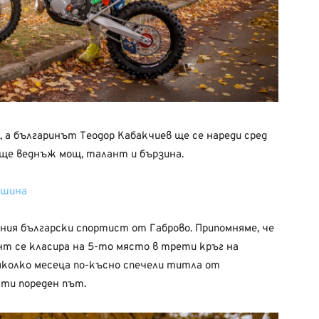
, а българинът Теодор Кабакчиев ще се нареди сред
ще веднъж мощ, талант и бързина.
ашина
шния български спортист от Габрово. Припомняме, че
нт се класира на 5-то място в трети кръг на
яколко месеца по-късно спечели титла от
ти пореден път.