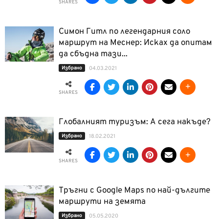
SHARES
Симон Гитл по легендарния соло
маршрут на Меснер: Исках да опитам
да сбъдна тази...
Избрано
04.03.2021
SHARES
Глобалният туризъм: А сега накъде?
Избрано
18.02.2021
SHARES
Тръгни с Google Maps по най-дългите
маршрути на земята
Избрано
05.05.2020