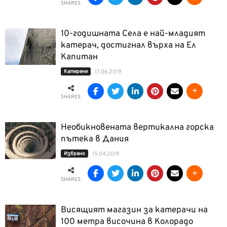
SHARES
10-годишната Села е най-младият
катерач, достигнал върха на Ел
Капитан
Катерене
17.06.2019
SHARES
Необикновената вертикална горска
пътека в Дания
Избрано
15.04.2019
SHARES
Висящият магазин за катерачи на
100 метра височина в Колорадо