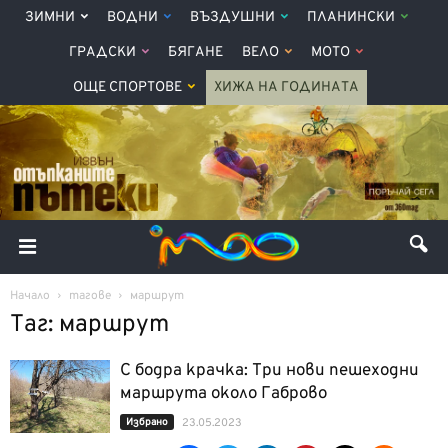
ЗИМНИ
ВОДНИ
ВЪЗДУШНИ
ПЛАНИНСКИ
ГРАДСКИ
БЯГАНЕ
ВЕЛО
МОТО
ОЩЕ СПОРТОВЕ
ХИЖА НА ГОДИНАТА
Начало
тагове
маршрут
Таг: маршрут
С бодра крачка: Три нови пешеходни
маршрута около Габрово
Избрано
23.05.2023