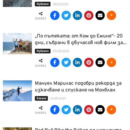
Избрано
28.10.2021
SHARES
„По пътеката: от Ком до Емине“- 20
дни, събрани в двучасов нов филм за...
Избрано
23.09.2021
SHARES
Мануел Марилас подобри рекорда за
изкачване и спускане на Монблан
Бягане
14.09.2021
SHARES