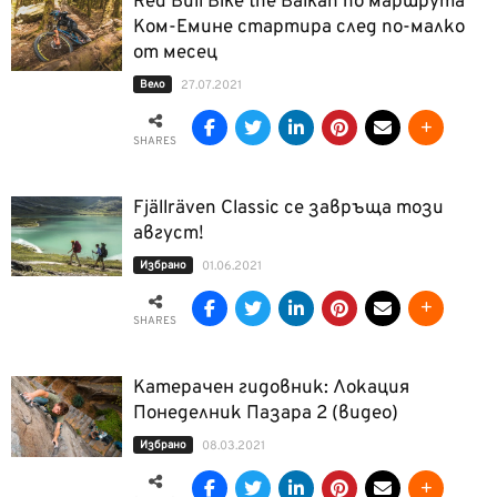
Red Bull Bike the Balkan по маршрута
Ком-Емине стартира след по-малко
от месец
Вело
27.07.2021
SHARES
Fjällräven Classic се завръща този
август!
Избрано
01.06.2021
SHARES
Катерачен гидовник: Локация
Понеделник Пазара 2 (видео)
Избрано
08.03.2021