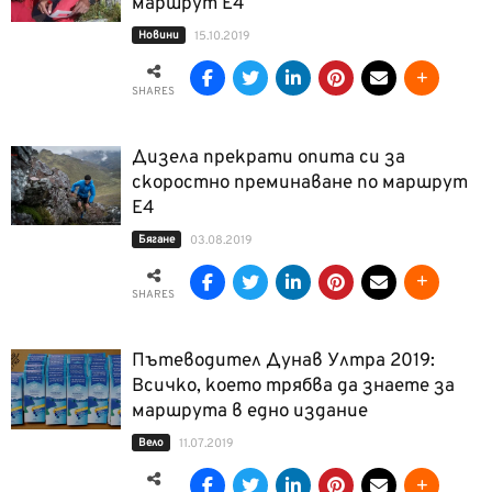
маршрут Е4
Новини
15.10.2019
SHARES
Дизела прекрати опита си за
скоростно преминаване по маршрут
Е4
Бягане
03.08.2019
SHARES
Пътеводител Дунав Ултра 2019:
Всичко, което трябва да знаете за
маршрута в едно издание
Вело
11.07.2019