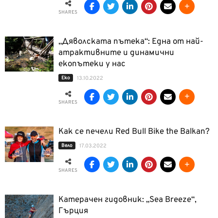
SHARES
„Дяволската пътека“: Една от най-
атрактивните и динамични
екопътеки у нас
Еко
13.10.2022
SHARES
Как се печели Red Bull Bike the Balkan?
Вело
17.03.2022
SHARES
Катерачен гидовник: „Sea Breeze“,
Гърция