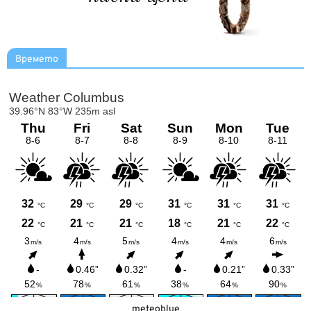
Времето
meteoblue