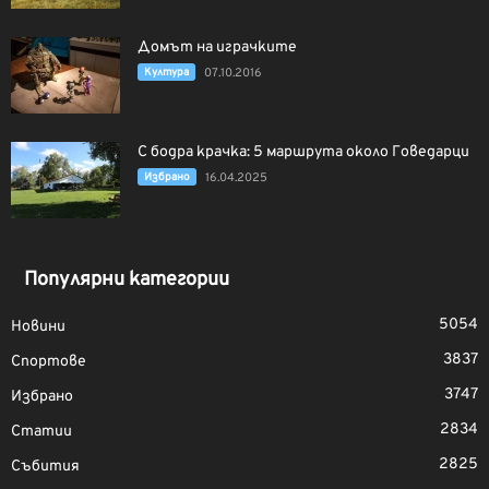
Домът на играчките
Култура
07.10.2016
С бодра крачка: 5 маршрута около Говедарци
Избрано
16.04.2025
Популярни категории
5054
Новини
3837
Спортове
3747
Избрано
2834
Статии
2825
Събития