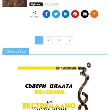
Избрано
25.03.2019
SHARES
1
2
3
Абонирай се