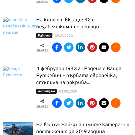
SHARES
На кино от вкъщи: К2 и
незабележимите пешаци
Избрано
29.03.2020
SHARES
4 февруари 1943 г.: Родена е Ванда
Руткевич – първата европейка,
стъпила на покрива...
Алпинизъм
03.02.2020
SHARES
На върха: Най-значимите катерачни
постижения за 2019 година