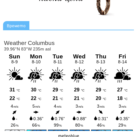
Времето
meteoblue