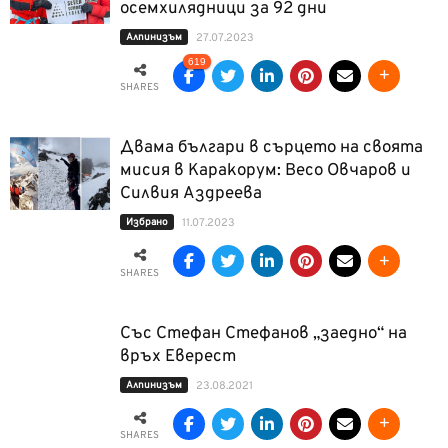
осемхилядници за 92 дни
Алпинизъм
27.07.2023
619
SHARES
Двама българи в сърцето на своята
мисия в Каракорум: Весо Овчаров и
Силвия Аздреева
Избрано
11.07.2023
SHARES
Със Стефан Стефанов „заедно“ на
връх Еверест
Алпинизъм
23.08.2021
SHARES