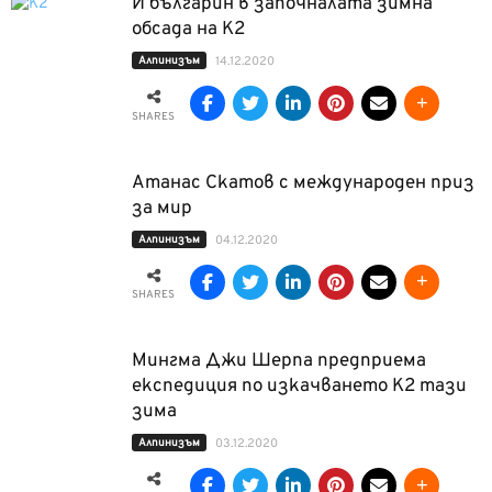
И българин в започналата зимна
обсада на К2
Алпинизъм
14.12.2020
SHARES
Атанас Скатов с международен приз
за мир
Алпинизъм
04.12.2020
SHARES
Мингма Джи Шерпа предприема
експедиция по изкачването К2 тази
зима
Алпинизъм
03.12.2020