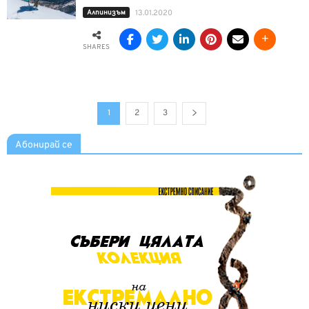
Алпинизъм
13.01.2020
SHARES
1
2
3
Абонирай се