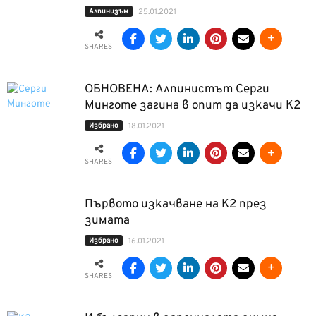
Алпинизъм
25.01.2021
SHARES
ОБНОВЕНА: Алпинистът Серги
Минготе загина в опит да изкачи К2
Избрано
18.01.2021
SHARES
Първото изкачване на К2 през
зимата
Избрано
16.01.2021
SHARES