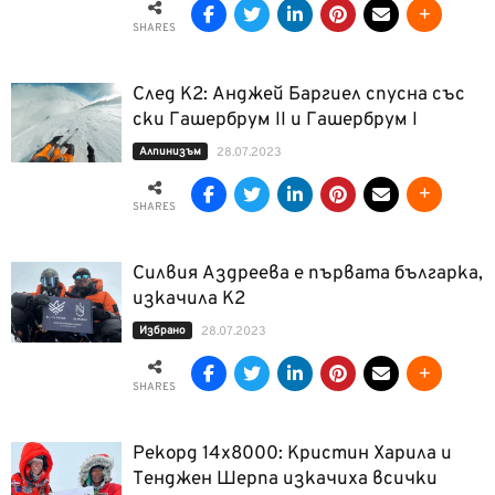
SHARES
След К2: Анджей Баргиел спусна със
ски Гашербрум II и Гашербрум I
Алпинизъм
28.07.2023
SHARES
Силвия Аздреева е първата българка,
изкачила К2
Избрано
28.07.2023
SHARES
Рекорд 14х8000: Кристин Харила и
Тенджен Шeрпа изкачиха всички