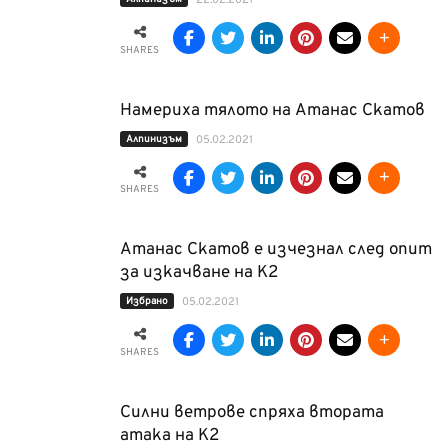
22.02.2021
SHARES
Намериха тялото на Атанас Скатов
Алпинизъм
05.02.2021
SHARES
Атанас Скатов е изчезнал след опит
за изкачване на К2
Избрано
05.02.2021
SHARES
Силни ветрове спряха втората
атака на К2