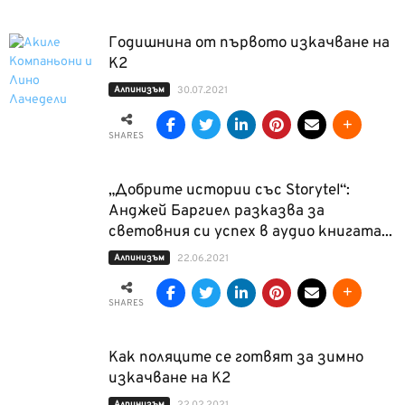
Годишнина от първото изкачване на
К2
Алпинизъм
30.07.2021
SHARES
„Добрите истории със Storytel“:
Анджей Баргиел разказва за
световния си успех в аудио книгата...
Алпинизъм
22.06.2021
SHARES
Как поляците се готвят за зимно
изкачване на К2
Алпинизъм