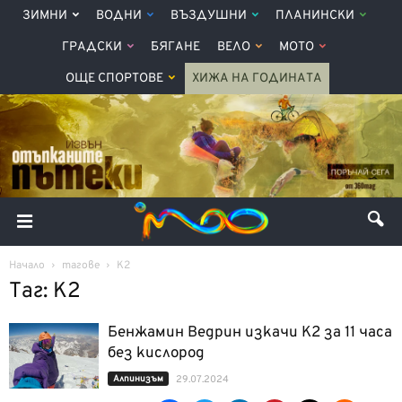
ЗИМНИ
ВОДНИ
ВЪЗДУШНИ
ПЛАНИНСКИ
ГРАДСКИ
БЯГАНЕ
ВЕЛО
МОТО
ОЩЕ СПОРТОВЕ
ХИЖА НА ГОДИНАТА
Начало
тагове
К2
Таг: К2
Бенжамин Ведрин изкачи K2 за 11 часа
без кислород
Алпинизъм
29.07.2024