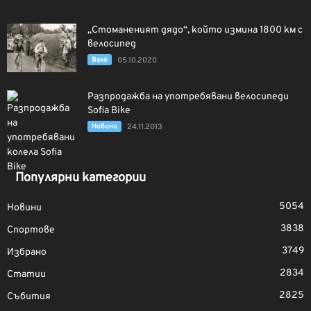
„Стоманеният дядо“, който измина 1800 км с
велосипед
Вело
05.10.2020
Разпродажба на употребявани велосипеди
Sofia Bike
Новини
24.11.2013
Популярни категории
5054
Новини
3838
Спортове
3749
Избрано
2834
Статии
2825
Събития