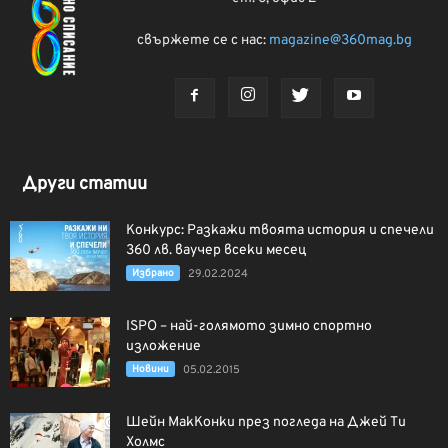
свържете се с нас:
magazine@360mag.bg
Други статии
Конкурс: Разкажи твоята история и спечели
360 лв. ваучер всеки месец
Избрано
29.02.2024
ISPO – най-голямото зимно спортно
изложение
Новини
05.02.2015
Шейн МакКонки през погледа на Джей Ти
Холмс