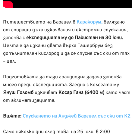
Пътешествието на Баргиел в
Каракорум,
белязано
от спиращи дъха изкачвания и екстремни спускания,
започва с
експедицията му до Пакистан на 30 юни.
Целта е да изкачи двата върха Гашербрум без
допълнителен кислород и да се спусне със ски от тях
– цел.
Подготовката за тази грандиозна задача започва
много преди експедицията. Заедно с колегата му
Януш Голомб
изкачват
Косар Ганг (6400 м)
като част
от аклиматизацията.
Вижте:
Спускането на Анджей Баргиел със ски от К2
Само няколко дни след това, на 25 юли, в 2:00