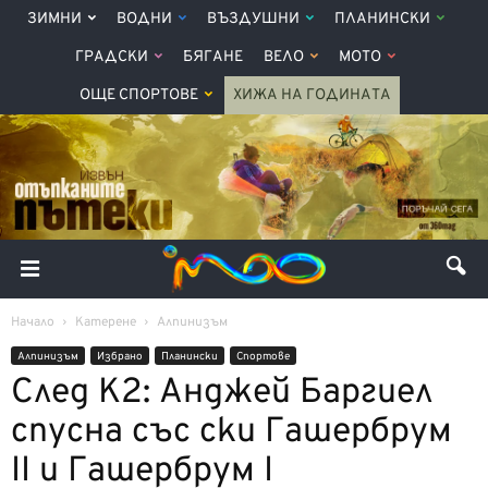
ЗИМНИ
ВОДНИ
ВЪЗДУШНИ
ПЛАНИНСКИ
ГРАДСКИ
БЯГАНЕ
ВЕЛО
МОТО
ОЩЕ СПОРТОВЕ
ХИЖА НА ГОДИНАТА
Начало
Катерене
Алпинизъм
Алпинизъм
Избрано
Планински
Спортове
След К2: Анджей Баргиел
спусна със ски Гашербрум
II и Гашербрум I