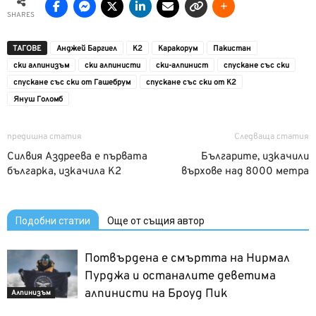
SHARES
ТАГОВЕ
Анджей Баргиел
К2
Каракорум
Пакистан
ски алпинизъм
ски алпинисти
ски-алпинист
спускане със ски
спускане със ски от Гашебрум
спускане със ски от К2
Януш Голомб
предишна статия
Следваща статия
Силвия Аздреева е първата
Българите, изкачили
българка, изкачила К2
върхове над 8000 метра
Подобни статии
Още от същия автор
Потвърдена е смъртта на Нирмал
Пурджа и останалите деветима
алпинисти на Броуд Пик
Алпинизъм