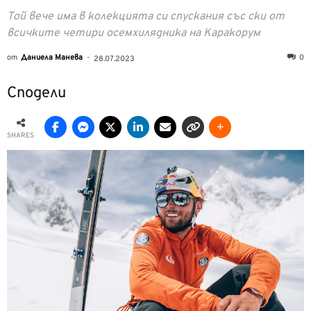
Той вече има в колекцията си спускания със ски от
всичките четири осемхилядника на Каракорум
от
Даниела Манева
-
0
28.07.2023
Сподели
SHARES