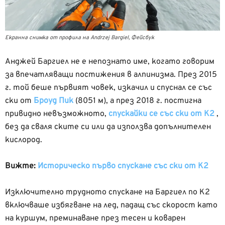
Екранна снимка от профила на Andrzej Bargiel, Фейсбук
Анджей Баргиел не е непознато име, когато говорим
за впечатляващи постижения в алпинизма. През 2015
г. той беше първият човек, изкачил и спуснал се със
ски от
Броуд Пик
(8051 м), а през 2018 г. постигна
привидно невъзможното,
спускайки се със ски от К2
,
без да сваля ските си или да използва допълнителен
кислород.
Вижте:
Историческо първо спускане със ски от К2
Изключително трудното спускане на Баргиел по К2
включваше избягване на лед, падащ със скорост като
на куршум, преминаване през тесен и коварен