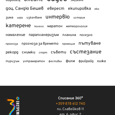
гмуркане
доц. Сандю Бешев
еверест
екипировка
еко
интервю
зима
изкачване
история
игра
катерене
маратон
метеорология
колело
намаление
парапланеризъм
планина
полезно
пътуване
прогноза за времето
прогноза
промоция
състезание
съвети
рекорд
снимки
спорт
филм
хижа
туризъм
фрийрайд
ултрамаратон
фестивал
Списание 360°
+359 878 612 740
пл. Славейков 11
ет. 6, офис 2