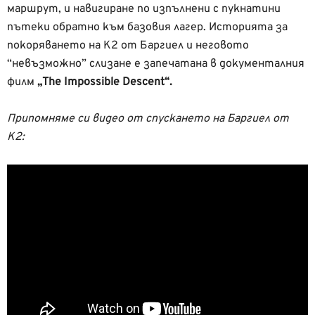
маршрут, и навигиране по изпълнени с пукнатини
пътеки обратно към базовия лагер. Историята за
покоряването на K2 от Баргиел и неговото
“невъзможно” слизане е запечатана в документалния
филм
„The Impossible Descent“.
Припомняме си видео от спускането на Баргиел от
К2: