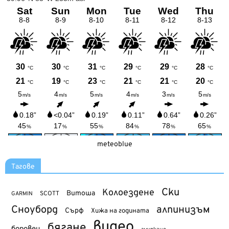
meteoblue
Тагове
Ски
Колоездене
Витоша
SCOTT
GARMIN
Сноуборд
алпинизъм
Сърф
Хижа на годината
видео
бягане
боровец