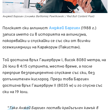
Анджей Баргиел (снимка: Bartłomiej Pawlikowski / Red Bull Content Pool)
Полският ски алпинист
Анджей Баргиел
(1988 г.)
записа името си в историята на алпинизма,
покорявайки и спускайки се със ски от всички
осемхилядници на Каракорум (Пакистан).
Той достигна връх Гашербрум I, висок 8080 метра, на
26 юли в 4:15 сутринта, местно време, а после
предприе безпрецедентно спускане със ски, без
допълнителен кислород. Преди това Баргиел
достигна връх Гашербрум II (8035 м) и го спусна със
ски на 19 юли.
Така Анжей Баргиел постави крайъгълен камък в