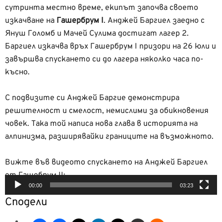
сутринта местно време, екипът започва своето
изкачване на
Гашербрум I
. Анджей Баргиел заедно с
Януш Голомб и Мачей Сулима достигат лагер 2.
Баргиел изкачва връх Гашербрум I призори на 26 юли и
завършва спускането си до лагера няколко часа по-
късно.
С подвизите си Анджей Баргие демонстрира
решителност и смелост, немислими за обикновения
човек. Така той написа нова глава в историята на
алпинизма, разширявайки границите на възможното.
Вижте във видеото спускането на Анджей Баргиел
от Гашебрум II:
00:00
03:23
Видео
Сподели