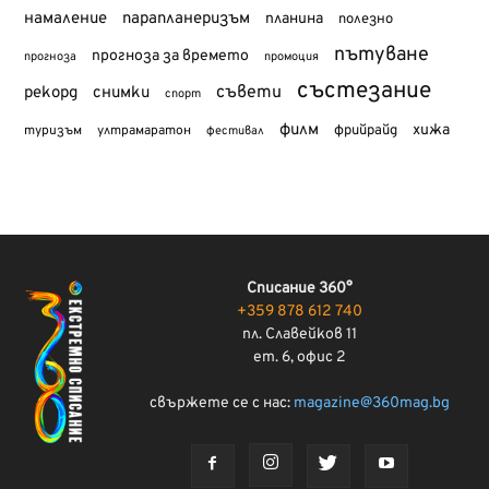
намаление
парапланеризъм
планина
полезно
пътуване
прогноза за времето
прогноза
промоция
състезание
съвети
рекорд
снимки
спорт
филм
хижа
туризъм
фрийрайд
ултрамаратон
фестивал
Списание 360°
+359 878 612 740
пл. Славейков 11
ет. 6, офис 2
свържете се с нас:
magazine@360mag.bg