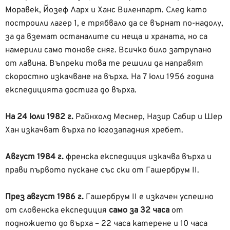
Моравек, Йозеф Ларх и Ханс Виленпарт. След като
построили лагер 1, е трябвало да се върнат по-надолу,
за да вземат останалите си неща и храната, но са
намерили само тонове сняг. Всичко било затрупано
от лавина. Въпреки това те решили да направят
скоростно изкачване на върха. На 7 юли 1956 година
експедицията достига до върха.
На 24 юли 1982 г.
Райнхолд Меснер, Назир Сабир и Шер
Хан изкачват върха по югозападния хребет.
Август 1984 г.
френска експедиция изкачва върха и
прави първото пускане със ски от Гашербрум II.
През август 1986 г.
Гашербрум II е изкачен успешно
от словенска експедиция
само за 32 часа
от
подножието до върха – 22 часа катерене и 10 часа