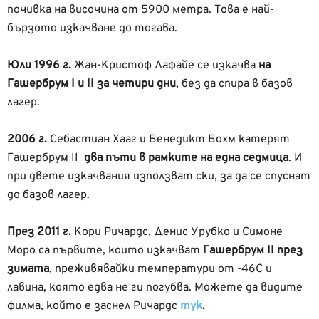
почивка на височина от 5900 метра. Това е най-
бързото изкачване до тогава.
Юли 1996 г.
Жан-Кристоф Лафайе се изкачва
на
Гашербрум I и II за четири дни
, без да спира в базов
лагер.
2006 г.
Себастиан Хааг и Бенедикт Бохм катерят
Гашербрум II
два пъти в рамките на една седмица
. И
при двете изкачвания използват ски, за да се спуснат
до базов лагер.
През 2011 г.
Кори Ричардс, Денис Урубко и Симоне
Моро са първите, които изкачват
Гашербрум II през
зимата
, преживявайки температури от -46C и
лавина, която едва не ги погубва. Можете да видите
филма, който е заснел Ричардс
тук
.