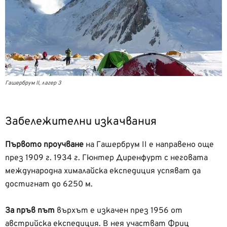
Гашербрум II, лагер 3
Забележителни изкачвания
Първото проучване
на Гашербрум II е направено още
през 1909 г. 1934 г. Гюнтер Диренфурт с неговата
международна хималайска експедиция успяват да
достигнат до 6250 м.
За пръв път
върхът е изкачен през 1956 от
австрийска експедиция. В нея участват Фриц