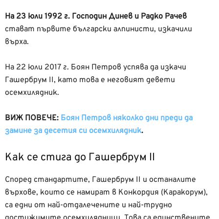
На 23 юли 1992 г.
Господин Динев и Радко Рачев
стават първите български алпинисти, изкачили
върха.
На 22 юли 2017 г. Боян Петров успява да изкачи
Гашербрум II, като това е неговият девети
осемхилядник.
ВИЖ ПОВЕЧЕ:
Боян Петров няколко дни преди да
замине за десетия си осемхилядник
.
Как се стига до Гашербрум II
Според стандартите, Гашербрум II и останалите
върхове, които се намират в Конкордия (Каракорум),
са едни от най-отдалечените и най-трудно
достижимите осемхилядници. Това са единствените