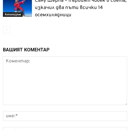
Сану Шерпа – първият човек в света,
изкачил два пъти всички 14
осемхилядници
Алпинизъм
ВАШИЯТ КОМЕНТАР