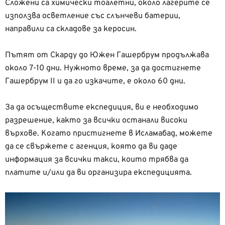
Сложени са химически тоалетни, около лагерите се
използва осветление със слънчеви батерии,
направили са складове за керосин.
Пътят от Скарду до Южен Гашербрум продължава
около 7-10 дни. Нужното време, за да достигнете
Гашербрум II и да го изкачите, е около 60 дни.
За да осъществите експедиция, ви е необходимо
разрешение, както за всички останали високи
върхове. Когато пристигнете в Исламабад, можете
да се свържете с агенция, която да ви даде
информация за всички такси, които трябва да
платите и/или да ви организира експедицията.