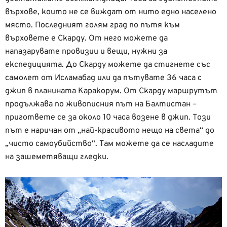
върхове, които не се виждат от нито едно населено
място. Последният голям град по пътя към
върховете е Скарду. От него можете да
напазарувате провизии и вещи, нужни за
експедицията. До Скарду можете да стигнете със
самолет от Исламабад или да пътувате 36 часа с
джип в планината Каракорум. От Скарду маршрутът
продължава по живописния път на Балтистан –
пригответе се за около 10 часа возене в джип. Този
път е наричан от „най-красивото нещо на света“ до
„чисто самоубийство“. Там можете да се насладите
на зашеметяващи гледки.