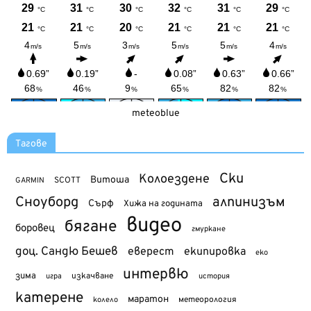
meteoblue
Тагове
Ски
Колоездене
Витоша
SCOTT
GARMIN
Сноуборд
алпинизъм
Сърф
Хижа на годината
видео
бягане
боровец
гмуркане
доц. Сандю Бешев
еверест
екипировка
еко
интервю
зима
изкачване
история
игра
катерене
маратон
метеорология
колело