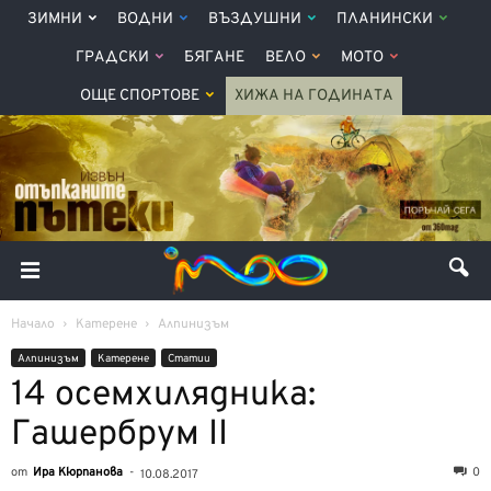
ЗИМНИ
ВОДНИ
ВЪЗДУШНИ
ПЛАНИНСКИ
ГРАДСКИ
БЯГАНЕ
ВЕЛО
МОТО
ОЩЕ СПОРТОВЕ
ХИЖА НА ГОДИНАТА
Начало
Катерене
Алпинизъм
Алпинизъм
Катерене
Статии
14 осемхилядника:
Гашербрум II
от
Ира Кюрпанова
-
0
10.08.2017