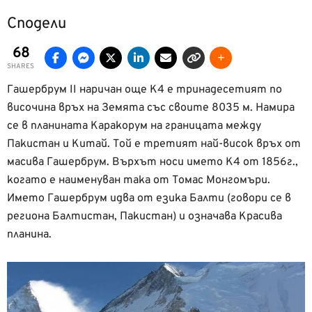
Сподели
68
SHARES
Гашербрум II наричан още К4 е тринадесетият по
височина връх на Земята със своите 8035 м. Намира
се в планината Каракорум на границата между
Пакистан и Китай. Той е третият най-висок връх от
масива Гашербрум. Върхът носи името К4 от 1856г.,
когато е наименуван така от Томас Монгомъри.
Името Гашербрум идва от езика Балти (говори се в
региона Балтистан, Пакистан) и означава Красива
планина.