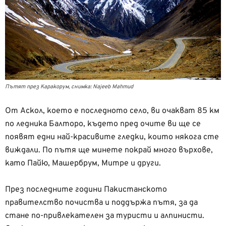
Пътят през Каракорум, снимка: Najeeb Mahmud
От Аскол, което е последното село, ви очакват 85 км
по ледника Балторо, където пред очите ви ще се
появят едни най-красивите гледки, които някога сте
виждали. По пътя ще минете покрай много върхове,
като Пайю, Машербрум, Митре и други.
През последните години Пакистанското
правителство почиства и поддържа пътя, за да
стане по-привлекателен за туристи и алпинисти.