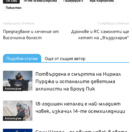
ТАГОВЕ
14-те осемхилядника
Гашербрум II
Ира Кюрпанова
Пакистан
предишна статия
Следваща статия
Предпазване и лечение от
Дронове и RC самолети ще
височинна болест
летят на „Въздухария“
Подобни статии
Още от същия автор
Потвърдена е смъртта на Нирмал
Пурджа и останалите деветима
алпинисти на Броуд Пик
Алпинизъм
18-годишен непалец е най-младият
човек, изкачил 14-те осемхилядници
Алпинизъм