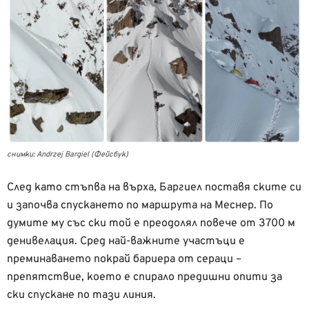
снимки: Andrzej Bargiel (Фейсбук)
След като стъпва на върха, Баргиел поставя ските си
и започва спускането по маршрута на Меснер. По
думите му със ски той е преодолял повече от 3700 м
денивелация. Сред най-важните участъци е
преминаването покрай бариера от сераци –
препятствие, което е спирало предишни опити за
ски спускане по тази линия.