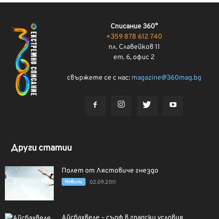
Списание 360°
+359 878 612 740
пл. Славейков 11
ет. 6, офис 2
свържете се с нас:
magazine@360mag.bg
Други статии
Полет от Лястовиче гнездо
Новини
02.09.2011
Айсбахвеле – сърф в градски условия