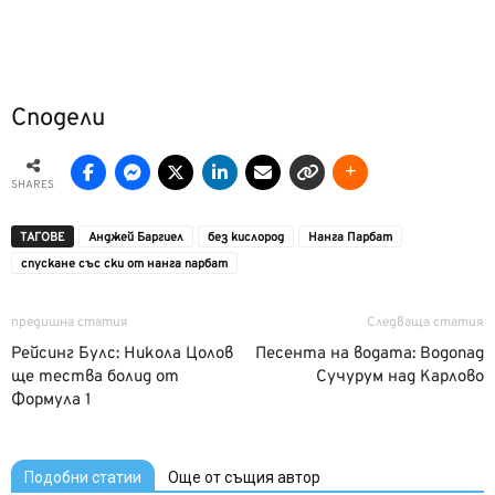
Сподели
SHARES
ТАГОВЕ
Анджей Баргиел
без кислород
Нанга Парбат
спускане със ски от нанга парбат
предишна статия
Следваща статия
Рейсинг Булс: Никола Цолов
Песента на водата: Водопад
ще тества болид от
Сучурум над Карлово
Формула 1
Подобни статии
Още от същия автор