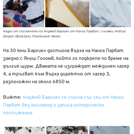
Кадри от спускането на Анджей Баргиел от Нанга Парбат / снимки: Andrzej
Bargiel (Фейсбук), Pawlikowski Media
На 30 юни Баргиел достигна върха на Нанга Парбат
заедно с Януш Голомб, който го подкрепя по време на
дългия щурм. Двамата не изграждат междинен лагер
4, а тръгват към върха директно от лагер 3,
разположен на около 6850 м.
Вижте:
Анджей Баргиел се спусна със ски от Нанга
Парбат без кислород и записа историческо
постижение