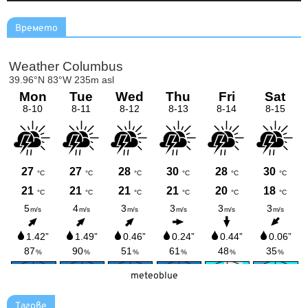
Времето
meteoblue
Тагове