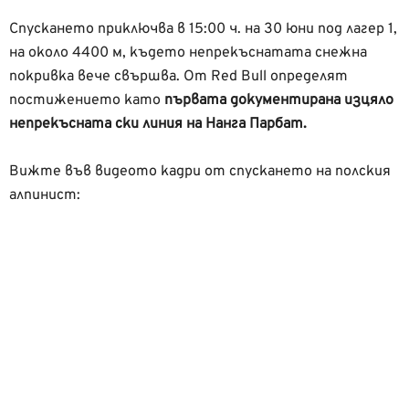
Спускането приключва в 15:00 ч. на 30 юни под лагер 1,
на около 4400 м, където непрекъснатата снежна
покривка вече свършва. От Red Bull определят
постижението като
първата документирана изцяло
непрекъсната ски линия на Нанга Парбат.
Вижте във видеото кадри от спускането на полския
алпинист: