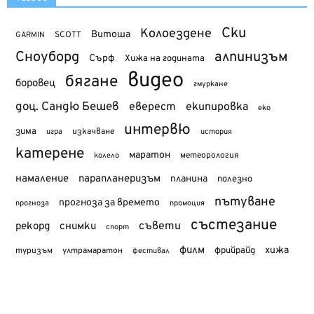
Ски
Колоездене
Витоша
SCOTT
GARMIN
Сноуборд
алпинизъм
Сърф
Хижа на годината
видео
бягане
боровец
гмуркане
доц. Сандю Бешев
еверест
екипировка
еко
интервю
зима
изкачване
история
игра
катерене
маратон
метеорология
колело
намаление
парапланеризъм
планина
полезно
пътуване
прогноза за времето
прогноза
промоция
състезание
съвети
рекорд
снимки
спорт
филм
хижа
туризъм
фрийрайд
ултрамаратон
фестивал