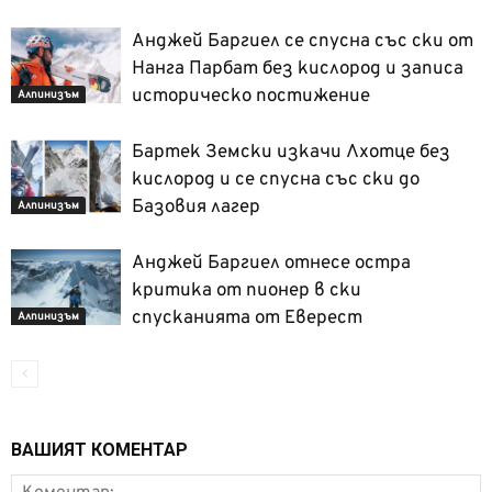
Анджей Баргиел се спусна със ски от
Нанга Парбат без кислород и записа
историческо постижение
Алпинизъм
Бартек Земски изкачи Лхотце без
кислород и се спусна със ски до
Базовия лагер
Алпинизъм
Анджей Баргиел отнесе остра
критика от пионер в ски
спусканията от Еверест
Алпинизъм
ВАШИЯТ КОМЕНТАР