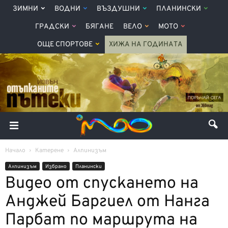
ЗИМНИ
ВОДНИ
ВЪЗДУШНИ
ПЛАНИНСКИ
ГРАДСКИ
БЯГАНЕ
ВЕЛО
МОТО
ОЩЕ СПОРТОВЕ
ХИЖА НА ГОДИНАТА
Начало
Катерене
Алпинизъм
Алпинизъм
Избрано
Планински
Видео от спускането на
Анджей Баргиел от Нанга
Парбат по маршрута на