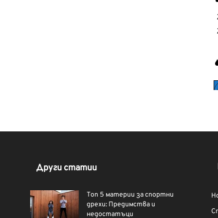
Други статии
Топ 5 материи за спортни
Н
дрехи: Предимства и
С
недостатъци