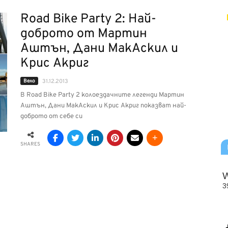
Road Bike Party 2: Най-
доброто от Мартин
Аштън, Дани МакАскил и
Крис Акриг
Вело
31.12.2013
В Road Bike Party 2 колоездачните легенди Мартин
Аштън, Дани МакАскил и Крис Акриг показват най-
доброто от себе си
SHARES