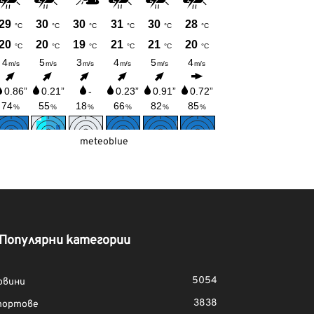
meteoblue
Популярни категории
5054
овини
3838
портове