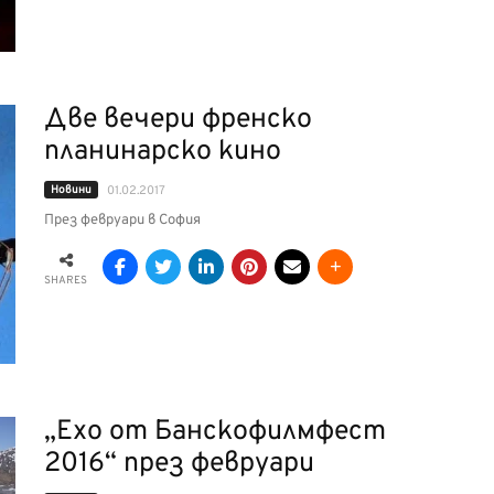
Две вечери френско
планинарско кино
Новини
01.02.2017
През февруари в София
SHARES
„Ехо от Банскофилмфест
2016“ през февруари