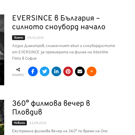
EVERSINCE в България –
силното сноуборд начало
Зимни
05.10.2015
Лозьо Димитров, снимачният екип и сноубордистите
от EVERSINCE за премиерата на филма на Аbsinthe
Films в София
SHARES
360° филмова вечер в
Пловдив
Новини
23.09.2015
Екстремна филмова вечер на 360° по време на One