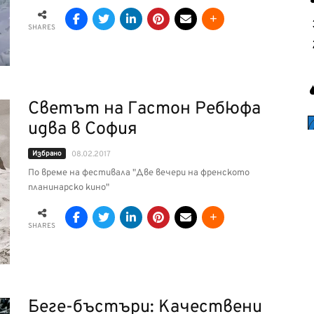
SHARES
Светът на Гастон Ребюфа
идва в София
Избрано
08.02.2017
По време на фестивала "Две вечери на френското
планинарско кино"
SHARES
Беге-бъстъри: Качествени