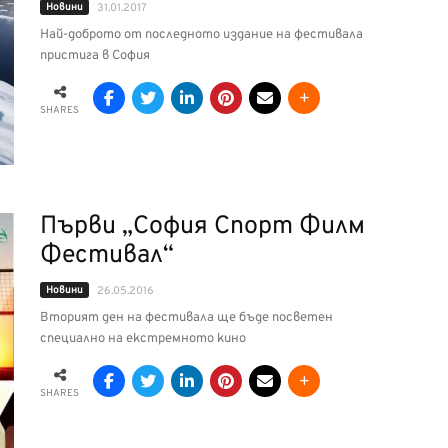
Новини
31.01.2017
Най-доброто от последното издание на фестивала
пристига в София
SHARES
Първи „София Спорт Филм
Фестивал“
Новини
26.05.2016
Вторият ден на фестивала ще бъде посветен
специално на екстремното кино
SHARES