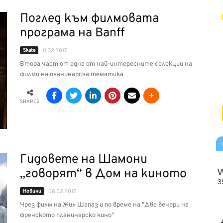
Поглед към филмовата
програма на Banff
Skate
11.02.2017
Втора част от една от най-интересните селекции на
филми на планинарска тематика
SHARES
Гидовете на Шамони
„говорят“ в Дом на киното
Новини
08.02.2017
Чрез филм на Жил Шапаз и по време на "Две вечери на
френското планинарско кино"