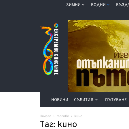
ЗИМНИ
ВОДНИ
ВЪЗД
Списание
360°
НОВИНИ
СЪБИТИЯ
ПЪТУВАНЕ
Начало
тагове
кино
Таг: кино