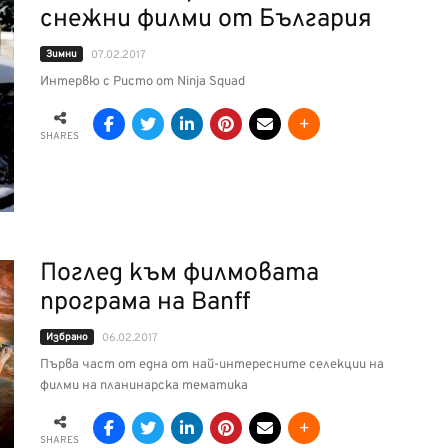
снежни филми от България
Зимни
07.02.2017
Интервю с Ристо от Ninja Squad
SHARES
Поглед към филмовата
програма на Banff
Избрано
06.02.2017
Първа част от една от най-интересните селекции на
филми на планинарска тематика
SHARES