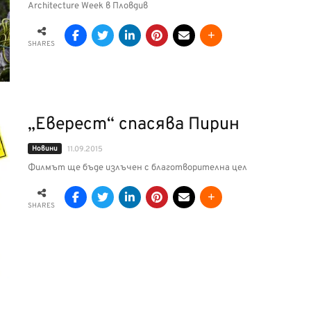
Architecture Week в Пловдив
SHARES
„Еверест“ спасява Пирин
Новини
11.09.2015
Филмът ще бъде излъчен с благотворителна цел
SHARES