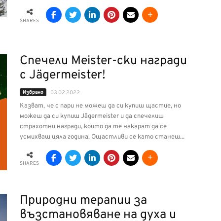
SHARES
Спечели Meister-ски награди
с Jägermeister!
Избрано
03.02.2022
Казват, че с пари не можеш да си купиш щастие, но
можеш да си купиш Jägermeister и да спечелиш
страхотни награди, които да те накарат да се
усмихваш цяла година. Ощастливи се като станеш...
SHARES
Природни терапии за
възстановяване на духа и