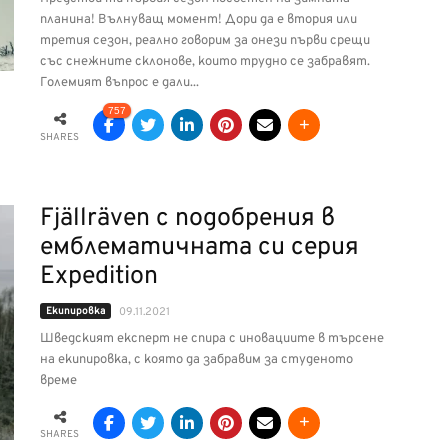
планина! Вълнуващ момент! Дори да е втория или
третия сезон, реално говорим за онези първи срещи
със снежните склонове, които трудно се забравят.
Големият въпрос е дали...
757
SHARES
Fjällräven с подобрения в
емблематичната си серия
Expedition
Екипировка
09.11.2021
Шведският експерт не спира с иновациите в търсене
на екипировка, с която да забравим за студеното
време
SHARES