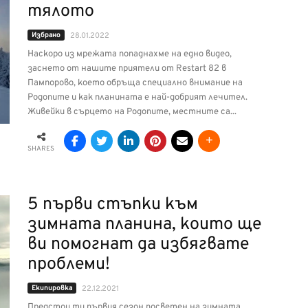
тялото
Избрано
28.01.2022
Наскоро из мрежата попаднахме на едно видео,
заснето от нашите приятели от Restart 82 в
Пампорово, което обръща специално внимание на
Родопите и как планината е най-добрият лечител.
Живейки в сърцето на Родопите, местните са...
SHARES
5 първи стъпки към
зимната планина, които ще
ви помогнат да избягвате
проблеми!
Екипировка
22.12.2021
Предстои ти първия сезон посветен на зимната