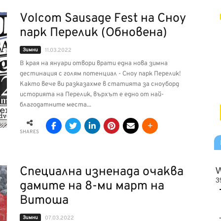
Volcom Sausage Fest на Сноу
парк Перелик (Обновена)
Зимни
11.03.2022
В края на януари отвори врати една нова зимна
дестинация с голям потенциал - Сноу парк Перелик!
Както вече ви разказахме в статията за сноуборд
историята на Перелик, върхът е едно от най-
благодатните места...
SHARES
Специална изненада очаква
дамите на 8-ми март на
Витоша
Зимни
07.03.2022