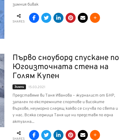
зимния бивак
SHARES
Първо сноуборд спускане по
Югоизточната стена на
Голям Купен
Зимни
15.03.2021
Представяме ви Таня Иванова – журналист от БНР,
запален по екстремните спортове и високите
върхове, неуморно следящ какво се случва по света и
у нас. Всяка седмица Таня ще ни представя по една
актуална...
SHARES