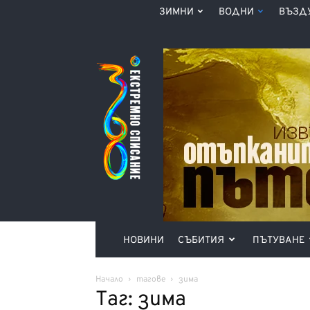
ЗИМНИ
ВОДНИ
ВЪЗД
Списание
360°
НОВИНИ
СЪБИТИЯ
ПЪТУВАНЕ
Начало
тагове
зима
Таг: зима