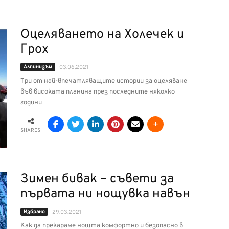
Оцеляването на Холечек и
Грох
Алпинизъм
03.06.2021
Три от най-впечатляващите истории за оцеляване
във високата планина през последните няколко
години
SHARES
Зимен бивак – съвети за
първата ни нощувка навън
Избрано
29.03.2021
Как да прекараме нощта комфортно и безопасно в