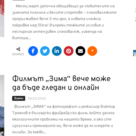
Месец март започна обещаващо за любителите на
зимната планина и белите спортове – снеговалежите
продължават вече 3-ти ден, а новата снежна
покривка над 50см! Въпреки тежките условия и
неспирния интензивен снеговалеж, уикенда на
Витоша...
SHARES
Филмът „Зима“ вече може
да бъде гледан и онлайн
Зимни
08.02.2022
Филмът „ЗИМА“ на фотографът и режисьор Виктор
Троянов е български фрийрайд ски филм, който засега
екологичните проблеми на нашето време, а ако сте
изпуснали премиерите му, вече може да го гледате и
онлайн. За какво...