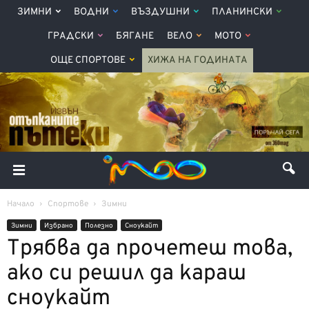
ЗИМНИ
ВОДНИ
ВЪЗДУШНИ
ПЛАНИНСКИ
ГРАДСКИ
БЯГАНЕ
ВЕЛО
МОТО
ОЩЕ СПОРТОВЕ
ХИЖА НА ГОДИНАТА
Начало
Спортове
Зимни
Зимни
Избрано
Полезно
Сноукайт
Трябва да прочетеш това,
ако си решил да караш
сноукайт