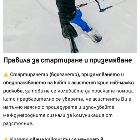
Правила за стартиране и приземяване
Стартирането (вдигането), приземяването и
обезопасяването на кайт с асистент крие най-малко
рискове,
затова не се колебайте да поискате помощ,
като предварително се уверете, че асистента Ви е
напълно наясно с процедурата и използвайте
международните сигнали за комуникация от
разстояние.
Когато двама кайтисти се намират в