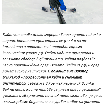
Кайт-ът става много модерен в последните няколко
години, което от една страна се дължи на по-
компактна и опростена екипировка спрямо
класическия уиндсърф. Освен новите измерения и
голямата свобода в движението, кайта позволява
лесно практикуване през лятото (кайт сърф) и през
зимата (сноу кайт/ски).
С помощта на Виктор
Вълканов – професионален кайт и сноукайт
инструктор,
събрахме в кратък наръчник всички
важни неща, които трябва да знаем преди да „яхнем“
дъската с хвърчилото по снежните склонове, за да се
наслаждаваме безопасно и с удоволствие на зимното