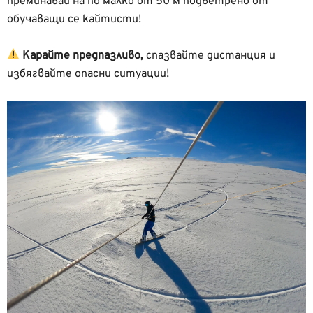
преминавай на по малко от 50 м подветрено от
обучаващи се кайтисти!
Карайте предпазливо,
спазвайте дистанция и
избягвайте опасни ситуации!