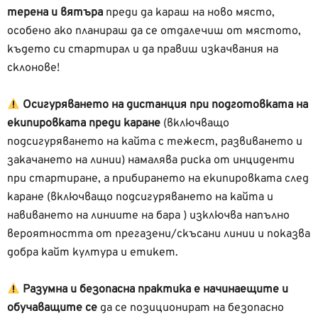
терена и вятъра
преди да караш на ново място,
особено ако планираш да се отдалечиш от мястото,
където си стартирал и да правиш изкачвания на
склонове!
Осигуряването на дистанция при подготовката на
екипировката преди каране
(включващо
подсигуряването на кайта с тежест, развиването и
закачането на линии) намалява риска от инциденти
при стартиране, а прибирането на екипировката след
каране (включващо подсигуряването на кайта и
навиването на линиите на бара ) изключва напълно
вероятността от прегазени/скъсани линии и показва
добра кайт култура и етикет.
Разумна и безопасна практика е начинаещите и
обучаващите се
да се позиционират на безопасно