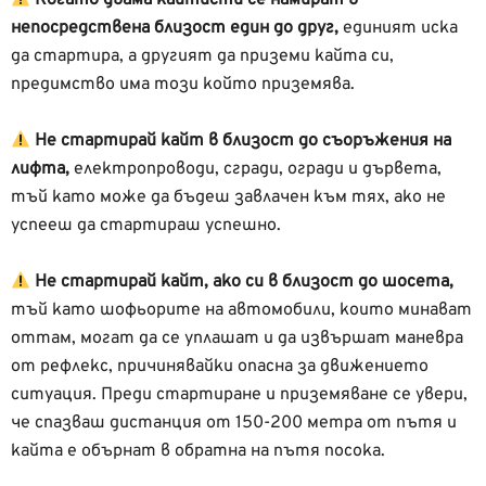
непосредствена близост един до друг,
единият иска
да стартира, а другият да приземи кайта си,
предимство има този който приземява.
Не стартирай кайт в близост до съоръжения на
лифта,
електропроводи, сгради, огради и дървета,
тъй като може да бъдеш завлачен към тях, ако не
успееш да стартираш успешно.
Не стартирай кайт, ако си в близост до шосета,
тъй като шофьорите на автомобили, които минават
оттам, могат да се уплашат и да извършат маневра
от рефлекс, причинявайки опасна за движението
ситуация. Преди стартиране и приземяване се увери,
че спазваш дистанция от 150-200 метра от пътя и
кайта е обърнат в обратна на пътя посока.