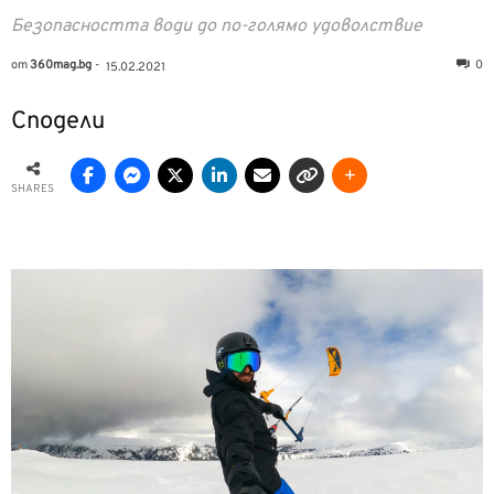
Безопасността води до по-голямо удоволствие
от
360mag.bg
-
0
15.02.2021
Сподели
SHARES