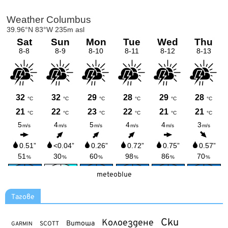
meteoblue
Тагове
Ски
Колоездене
Витоша
SCOTT
GARMIN