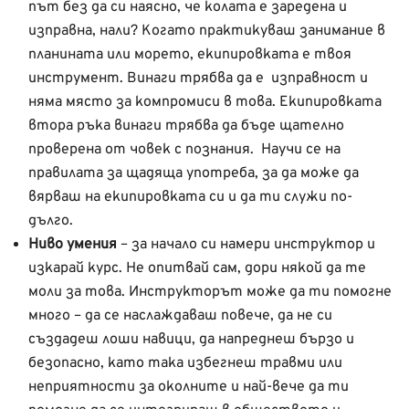
път без да си наясно, че колата е заредена и
изправна, нали? Когато практикуваш занимание в
планината или морето, екипировката е твоя
инструмент. Винаги трябва да е изправност и
няма място за компромиси в това. Екипировката
втора ръка винаги трябва да бъде щателно
проверена от човек с познания. Научи се на
правилата за щадяща употреба, за да може да
вярваш на екипировката си и да ти служи по-
дълго.
Ниво умения
– за начало си намери инструктор и
изкарай курс. Не опитвай сам, дори някой да те
моли за това. Инструкторът може да ти помогне
много – да се наслаждаваш повече, да не си
създадеш лоши навици, да напреднеш бързо и
безопасно, като така избегнеш травми или
неприятности за околните и най-вече да ти