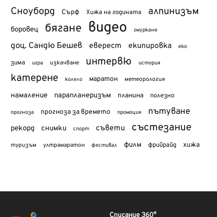
Сноуборд
алпинизъм
Сърф
Хижа на годината
видео
бягане
боровец
гмуркане
доц. Сандю Бешев
еверест
екипировка
еко
интервю
зима
изкачване
история
игра
катерене
маратон
метеорология
колело
намаление
парапланеризъм
планина
полезно
пътуване
прогноза за времето
прогноза
промоция
състезание
съвети
рекорд
снимки
спорт
филм
хижа
туризъм
фрийрайд
ултрамаратон
фестивал
Списание 360°