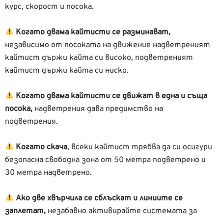
курс, скорост и посока.
Когато двама кайтисти се разминават,
независимо от посоката на движение надветреният
кайтист държи кайта си високо, подветреният
кайтист държи кайта си ниско.
Когато двама кайтисти се движат в една и съща
посока,
надветрения дава предимство на
подветрения.
Когато скача
, всеки кайтист трябва да си осигури
безопасна свободна зона от 50 метра подветрено и
30 метра надветрено.
Ако две хвърчила се сблъскат и линиите се
заплетат,
незабавно активирайте системата за