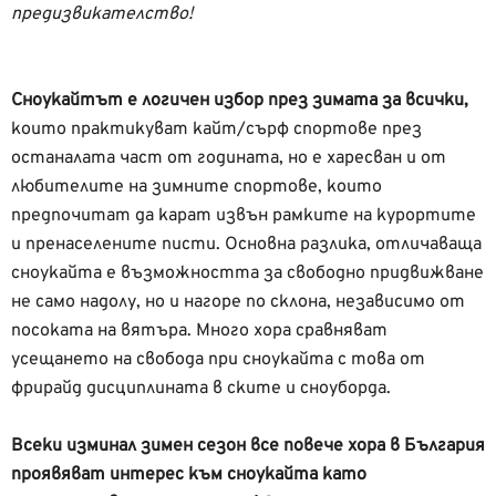
предизвикателство!
Сноукайтът е логичен избор през зимата за всички,
к
оито практикуват кайт/сърф
спортове през
останалата част от годината, но е харесван и от
любителите на зимните спортове, които
предпочитат да карат извън рамките на курортите
и пренаселените писти. Основна разлика, отличаваща
сноукайта е възможността за свободно придвижване
не само надолу, но и нагоре по склона, независимо от
посоката на вятъра. Много хора сравняват
усещането на свобода при сноукайта с това от
фрирайд дисциплината в ските и сноуборда.
Всеки изминал зимен сезон все повече хора в България
проявяват интерес към сноукайта като