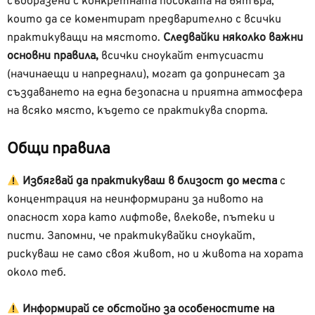
съобразени с конкретната посоката на вятъра,
които да се коментират предварително с всички
практикуващи на мястото.
Следвайки няколко важни
основни правила,
всички сноукайт ентусиасти
(начинаещи и напреднали), могат да допринесат за
създаването на една безопасна и приятна атмосфера
на всяко място, където се практикува спорта.
Общи правила
Избягвай да практикуваш в близост до места
с
концентрация на неинформирани за нивото на
опасност хора като лифтове, влекове, пътеки и
писти. Запомни, че практикувайки сноукайт,
рискуваш не само своя живот, но и живота на хората
около теб.
Информирай се обстойно за особеностите на