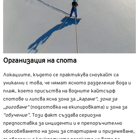
Организация на спота
Локациите, където се практикува сноукайт са
уникални с това, че нямат ясното разделение вода и
плаж, което присъства на водните кайтсърф
спотове и липсва ясна зона за
„каране“, зона за
„риговане“
(подготовка на екипировката) и зона за
“обучение”.
Този факт създава сериозна
предпоставка за инциденти и е препоръчително
обособяването на зони за стартиране и приземяване,