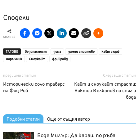
Сподели
SHARES
ТАГОВЕ
безопасност
зима
зимни спортове
кайт сърф
наръчник
Сноукайт
фрийрайд
предишна статия
Следваща статия
Исторически соло траверс
Кайт и сноукайт страсти:
на Фиц Рой
Виктор Вълканов по сняг и
вода
Подобни статии
Още от същия автор
Боде Милър: Да караш по ръба