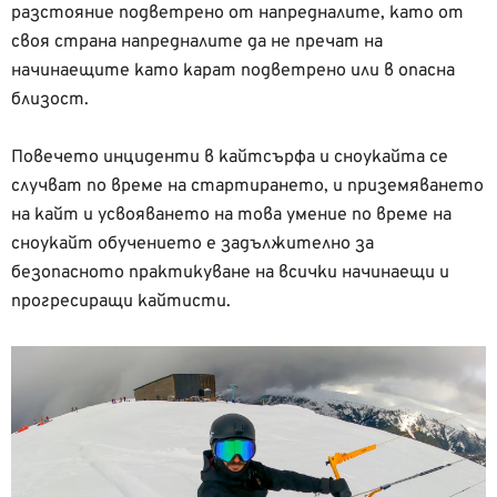
разстояние подветрено от напредналите, като от
своя страна напредналите да не пречат на
начинаещите като карат подветрено или в опасна
близост.
Повечето инциденти в кайтсърфа и сноукайта се
случват по време на стартирането, и приземяването
на кайт и усвояването на това умение по време на
сноукайт обучението е задължително за
безопасното практикуване на всички начинаещи и
прогресиращи кайтисти.