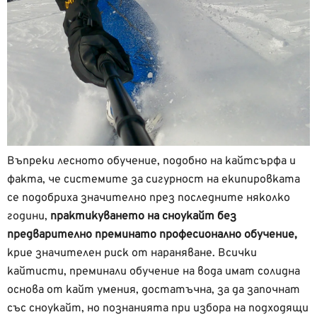
Въпреки лесното обучение, подобно на кайтсърфа и
факта, че системите за сигурност на екипировката
се подобриха значително през последните няколко
години,
практикуването на сноукайт без
предварително преминато професионално обучение,
крие значителен риск от нараняване. Всички
кайтисти, преминали обучение на вода имат солидна
основа от кайт умения, достатъчна, за да започнат
със сноукайт, но познанията при избора на подходящи