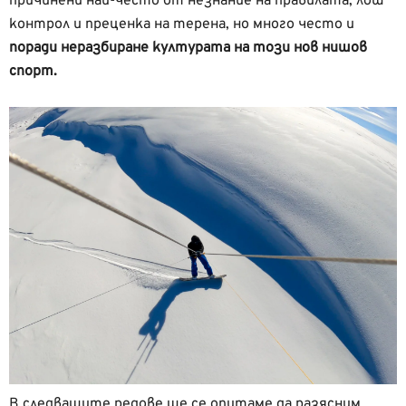
причинени най-често от незнание на правилата, лош
контрол и преценка на терена, но много често и
поради неразбиране културата на този нов нишов
спорт.
В следващите редове ще се опитаме да разясним