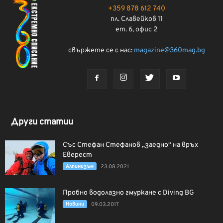
+359 878 612 740
пл. Славейков 11
ет. 6, офис 2
свържете се с нас:
magazine@360mag.bg
Други статии
Със Стефан Стефанов „заедно“ на връх
Еверест
Алпинизъм
23.08.2021
Пробно водолазно гмуркане с Diving BG
Новини
09.03.2017