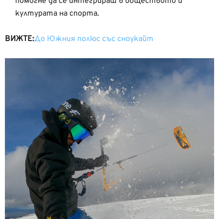
помогне да се интегрираш в обществото и
културата на спорта.
ВИЖТЕ:
До Южния полюс със сноукайт