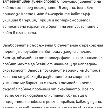
алтернативен зимен спорт!
С популяризирането на
кайтсърфа през последните 15 години, (основен
принос за което имат българските кайтсърф
училища в Гърция, Турция и по Черноморието)
естествено нараства и броят на ентусиастите с
кайт в планината.
Затворените съоръжения в съчетание с прекрасния
терен за сноукайт на Витоша , заедно с честия
вятър, обуслoвени от топогрaфиятa на планината, я
правят мечта за всеки от начинаещ до напреднал
сноуайтист. Затова последните години на Витоша
логично се забелязва развитието на спорта в
зимните му вариации с големи темпове, което
създава повече проблеми от очакваното. Все по
често се наблюдават оплитания, сблъсъци и
инциденти, понякога с реални травми, кавги за зони,