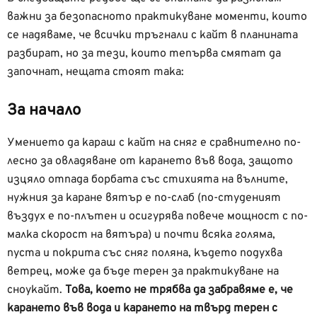
важни за безопасното практикуване моменти, които
се надяваме, че всички тръгнали с кайт в планината
разбират, но за тези, които тепърва смятат да
започнат, нещата стоят така:
За начало
Умението да караш с кайт на сняг е сравнително по-
лесно за овладяване от карането във вода, защото
изцяло отпада борбата със стихията на вълните,
нужния за каране вятър е по-слаб (по-студеният
въздух е по-плътен и осигурява повече мощност с по-
малка скорост на вятъра) и почти всяка голяма,
пуста и покрита със сняг поляна, където подухва
ветрец, може да бъде терен за практикуване на
сноукайт.
Това, което не трябва да забравяме е, че
карането във вода и карането на твърд терен с