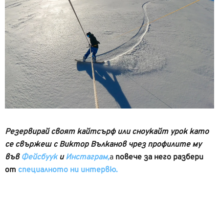
Резервирай своят кайтсърф или сноукайт урок като
се свържеш с Виктор Вълканов чрез профилите му
във
Фейсбуук
и
Инстаграм,
а
повече за него разбери
от
специалното ни интервю.