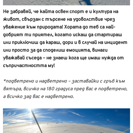
Не забравяй, че кайта освен спорт е и култура на
живот, свързан с търсене на удоволствие чрез
уважение към природата! Хората до теб са най-
добрият ти приятел, когато искаш да стартираш
или приключиш да караш, дори и в случай на инцидент
или просто за да споделиш емоцията, винаги
уважавай съседа – не знаеш кога ще имаш нужда от
съпричастността му!
*подветрено и надветрено – заставайки с гръб към
вятъра, всичко на 180 градуса пред вас е подветрено,
а всичко зад вас е надветрено.