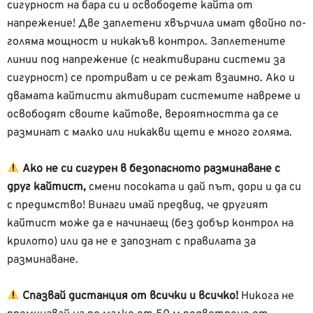
сигурност на бара си и освободете кайта от
напрежение! Две заплетени хвърчила имат двойно по-
голяма мощност и никакъв контрол. Заплетените
линии под напрежение (с неактивирани системи за
сигурност) се протриват и се режат взаимно. Ако и
двамата кайтисти активират системите навреме и
освободят своите кайтове, вероятността да се
разминат с малко или никакви щети е много голяма.
Ако не си сигурен в безопасното разминаване с
друг кайтист,
смени посоката и дай път, дори и да си
с предимство! Винаги имай предвид, че другият
кайтист може да е начинаещ (без добър контрол на
крилото) или да не е запознат с правилата за
разминаване.
Спазвай дистанция от всички и всичко!
Никога не