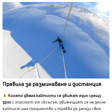
Правила за разминаване и дистанция
Когато двама кайтисти се движат един срещу
друг
с опасност от сблъсък, движещият се на дясно
кайтист има предимство и трябва да запази своя