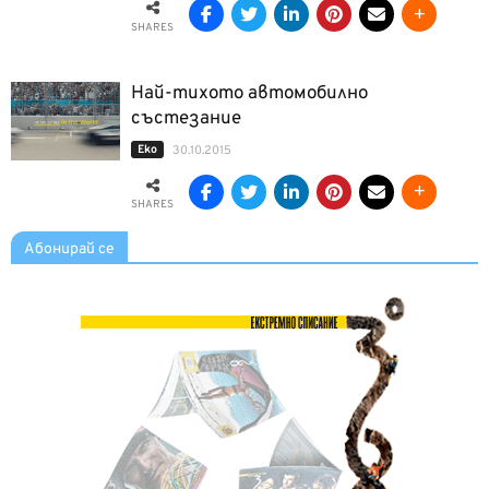
SHARES
Най-тихото автомобилно
състезание
Еко
30.10.2015
SHARES
Абонирай се