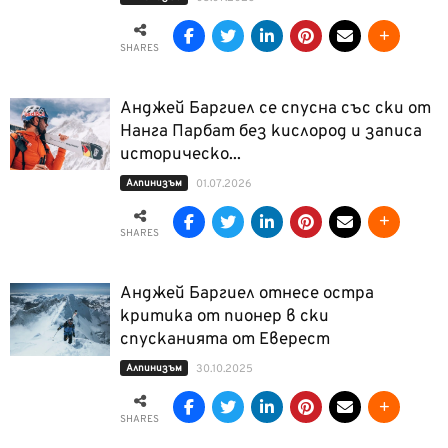
SHARES
Анджей Баргиел се спусна със ски от
Нанга Парбат без кислород и записа
историческо...
Алпинизъм
01.07.2026
SHARES
Анджей Баргиел отнесе остра
критика от пионер в ски
спусканията от Еверест
Алпинизъм
30.10.2025
SHARES