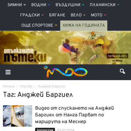
ЗИМНИ
ВОДНИ
ВЪЗДУШНИ
ПЛАНИНСКИ
ГРАДСКИ
БЯГАНЕ
ВЕЛО
МОТО
ОЩЕ СПОРТОВЕ
ХИЖА НА ГОДИНАТА
Начало
тагове
Анджей Баргиел
Таг: Анджей Баргиел
Видео от спускането на Анджей
Баргиел от Нанга Парбат по
маршрута на Меснер
Алпинизъм
03.07.2026