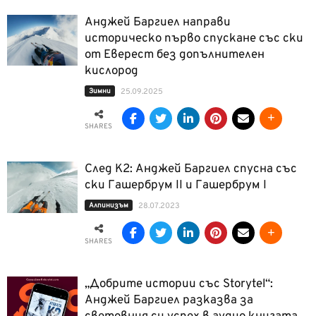
Анджей Баргиел направи
историческо първо спускане със ски
от Еверест без допълнителен
кислород
Зимни
25.09.2025
SHARES
След К2: Анджей Баргиел спусна със
ски Гашербрум II и Гашербрум I
Алпинизъм
28.07.2023
SHARES
„Добрите истории със Storytel“:
Анджей Баргиел разказва за