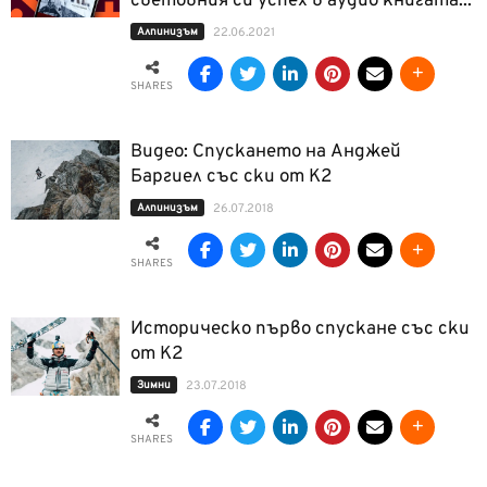
световния си успех в аудио книгата...
Алпинизъм
22.06.2021
SHARES
Видео: Спускането на Анджей
Баргиел със ски от К2
Алпинизъм
26.07.2018
SHARES
Историческо първо спускане със ски
от К2
Зимни
23.07.2018
SHARES