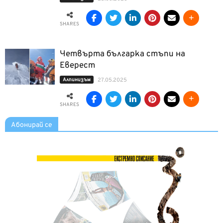
SHARES
Четвърта българка стъпи на
Еверест
Алпинизъм
27.05.2025
SHARES
Абонирай се