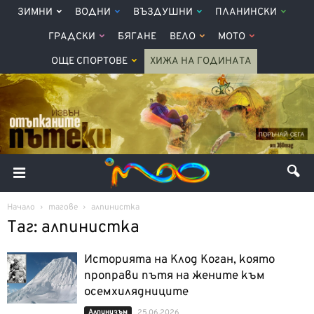
ЗИМНИ
ВОДНИ
ВЪЗДУШНИ
ПЛАНИНСКИ
ГРАДСКИ
БЯГАНЕ
ВЕЛО
МОТО
ОЩЕ СПОРТОВЕ
ХИЖА НА ГОДИНАТА
Начало
тагове
алпинистка
Таг: алпинистка
Историята на Клод Коган, която
проправи пътя на жените към
осемхилядниците
Алпинизъм
25.06.2026