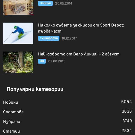
Новини
20.05.2014
Няколко съвета за скиори от Sport Depot:
първа част
Екипировка
18.12.2017
Най-доброто от Вело Линия: 1-2 август
DH
03.08.2015
Популярни категории
5054
Новини
3838
Спортове
3749
Избрано
2834
Статии