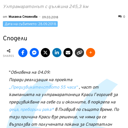
Ултрамаратонът с дължина 245,3 км
от
Михаела Стоянова
-
0
09.03.2018
Дата на събитието: 28.09.2018
Сподели
SHARES
Обновена на 04.09:
Поради реализация на проекта
„Предизвикателството 55 часа“
, част от
кампанията на ултрамаратонеца Краси Георгиев за
предизвикване на себе си и околните, в подкрепа на
деца, преборили рака*
в Пловдив по същото време. По
тази причина Краси взе решение, че няма да се
възползва от получената покана за Спартатлон