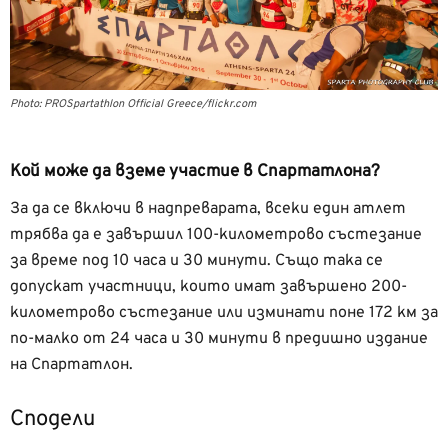
Photo: PROSpartathlon Official Greece/flickr.com
Кой може да вземе участие в Спартатлона?
За да се включи в надпреварата, всеки един атлет
трябва да е завършил 100-километрово състезание
за време под 10 часа и 30 минути. Също така се
допускат участници, които имат завършено 200-
километрово състезание или изминати поне 172 км за
по-малко от 24 часа и 30 минути в предишно издание
на Спартатлон.
Сподели