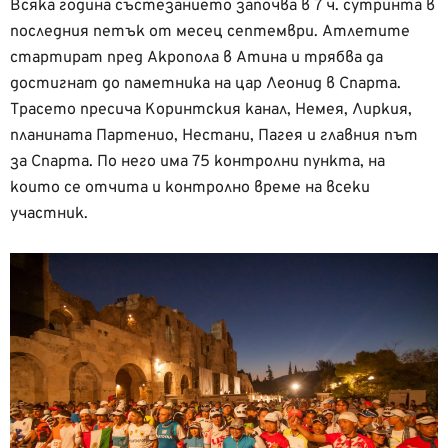
Всяка година състезанието започва в 7 ч. сутринта в
последния петък от месец септември. Атлетите
стартират пред Акропола в Атина и трябва да
достигнат до паметника на цар Леонид в Спарта.
Трасето пресича Коринтския канал, Немея, Лиркия,
планината Партенио, Нестани, Пагея и главния път
за Спарта. По него има 75 контролни пункта, на
които се отчита и контролно време на всеки
участник.