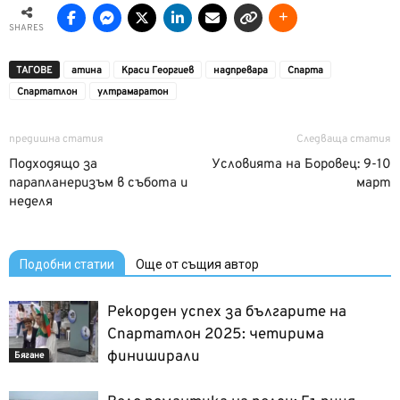
SHARES
ТАГОВЕ
атина
Краси Георгиев
надпревара
Спарта
Спартатлон
ултрамаратон
предишна статия
Следваща статия
Подходящо за
Условията на Боровец: 9-10
парапланеризъм в събота и
март
неделя
Подобни статии
Още от същия автор
Рекорден успех за българите на
Спартатлон 2025: четирима
финиширали
Бягане