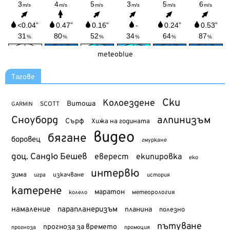
meteoblue
Тагове
Ски
Колоездене
Витоша
SCOTT
GARMIN
Сноуборд
алпинизъм
Сърф
Хижа на годината
видео
бягане
боровец
гмуркане
доц. Сандю Бешев
еверест
екипировка
еко
интервю
зима
изкачване
история
игра
катерене
маратон
метеорология
колело
намаление
парапланеризъм
планина
полезно
пътуване
прогноза за времето
прогноза
промоция