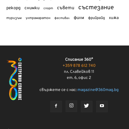
състезание
съвети
рекорд
снимки
спорт
филм
хижа
туризъм
фрийрайд
ултрамаратон
фестивал
Списание 360°
+359 878 612 740
пл. Славейков 11
ет. 6, офис 2
свържете се с нас:
magazine@360mag.bg