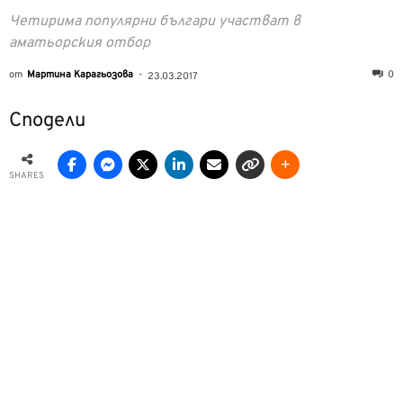
Четирима популярни българи участват в
аматьорския отбор
от
Мартина Карагьозова
-
0
23.03.2017
Сподели
SHARES