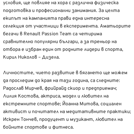
условия, ще повлияе на хора с различна физическа
подготовка и професионални занимания. За целта
екипът на кампанията прави една интересна
селекция от участници в експеримента. Аматьорите
бегачи в Renault Passion Team са четирима
сравнително популярни българи, а за треньор на
отбора е избран един от родните лидери в спорта,
Кирил Николов – Дизела.
Личностите, чието развитие в бягането ще можем
да проследим до края на тази година, са следните:
Радослав Мирчев, фрийрайд скиор и предприемач;
Лилия Костова, актриса, модел и любител на
екстремните спортове; Йоанна Митова, социален
активист и почитател на медитативните практики;
Искрен Тончев, продуцент и музикант, любител на
бойните спортове и фитнеса.