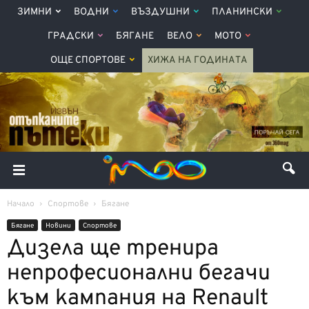
ЗИМНИ
ВОДНИ
ВЪЗДУШНИ
ПЛАНИНСКИ
ГРАДСКИ
БЯГАНЕ
ВЕЛО
МОТО
ОЩЕ СПОРТОВЕ
ХИЖА НА ГОДИНАТА
Начало
Спортове
Бягане
Бягане
Новини
Спортове
Дизела ще тренира
непрофесионални бегачи
към кампания на Renault