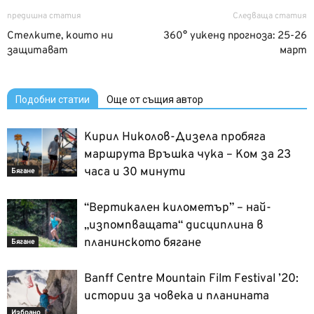
предишна статия
Следваща статия
Стелките, които ни
360° уикенд прогноза: 25-26
защитават
март
Подобни статии
Още от същия автор
Кирил Николов-Дизела пробяга
маршрута Връшка чука – Ком за 23
часа и 30 минути
Бягане
“Вертикален километър” – най-
„изпомпващата“ дисциплина в
планинското бягане
Бягане
Banff Centre Mountain Film Festival ’20:
истории за човека и планината
Избрано