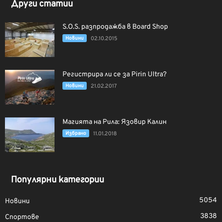
Други статии
S.O.S. разпродажба в Board Shop
Новини
02.10.2015
Регистрира ли се за Pirin Ultra?
Новини
21.02.2017
Магията на Рила: Язовир Калин
Избрано
11.01.2018
Популярни категории
5054
Новини
3838
Спортове