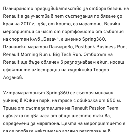
Планираното предизвикателство за отбора бегачи на
Renault е да участва в пет състезания по бягане до
края на 2017 г., две, от които, са маратони. Всички
мероприятия са част от портфолиото от събития
на спортен клуб „Бегач“, а именно Spring360,
Планински маратон Панчарево, Postbank Business Run,
Renault Morning Run и Big Tech Run. Отборът на
Renault ще бъде облечен в разпознаваем екип, носещ
ефектните илюстрации на художника Теодор
Лозанов.
Ултрамаратонът Spring360 се състоя миналия
уикенд в Южен парк, на трасе с обиколка от 650 м.
Трима от състезателите на Renault Passion Team
избягаха по два часа от общо шестте такива,
определени за маратона. Целта на мероприятието е
да се пробяга максимално голямо разстояние в