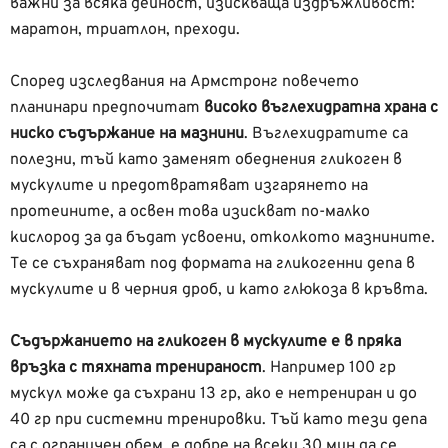
важни за всяка дейност, изискваща издръжливост:
маратон, триатлон, преходи.
Според изследвания на Армстронг повечето
планинари предпочитат
високо въглехидратна храна с
ниско съдържание на мазнини
. Въглехидратите са
полезни, тъй като заменят обеднения гликоген в
мускулите и предотвратяват изгарянето на
протеините, а освен това изискват по-малко
кислород за да бъдат усвоени, отколкото мазнините.
Те се съхраняват под формата на гликогенни депа в
мускулите и в черния дроб, и като глюкоза в кръвта.
Съдържанието на гликоген в мускулите е в пряка
връзка с тяхната тренираност
. Например 100 гр
мускул може да съхрани 13 гр, ако е нетрениран и до
40 гр при системни тренировки. Тъй като тези депа
са с ограничен обем, е добре на всеки 30 мин да се