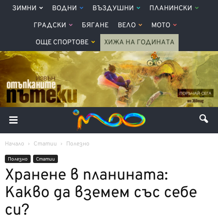
ЗИМНИ
ВОДНИ
ВЪЗДУШНИ
ПЛАНИНСКИ
ГРАДСКИ
БЯГАНЕ
ВЕЛО
МОТО
ОЩЕ СПОРТОВЕ
ХИЖА НА ГОДИНАТА
Начало
Статии
Полезно
Полезно
Статии
Хранене в планината:
Какво да вземем със себе
си?