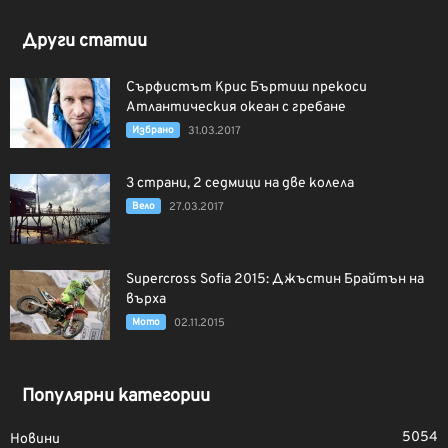
Други статии
Сърфистът Крис Бъртиш прекоси
Атлантическия океан с гребане
Избрано
31.03.2017
3 страни, 2 седмици на две колела
Вело
27.03.2017
Supercross Sofia 2015: Джъстин Брайтън на
върха
Мото
02.11.2015
Популярни категории
5054
Новини