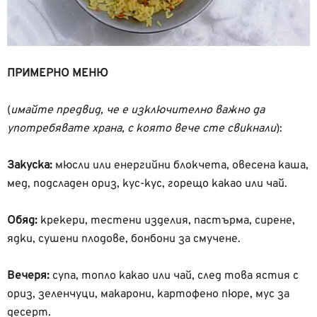
ПРИМЕРНО МЕНЮ
(
имайте предвид, че е изключително важно да
употребявате храна, с която вече сте свикнали
):
Закуска:
мюсли или енергийни блокчета, овесена каша,
мед, подсладен ориз, кус-кус, горещо какао или чай.
Обяд:
крекери, тестени изделия, пастърма, сирене,
ядки, сушени плодове, бонбони за смучене.
Вечеря:
супа, топло какао или чай, след това ястия с
ориз, зеленчуци, макарони, картофено пюре, мус за
десерт.