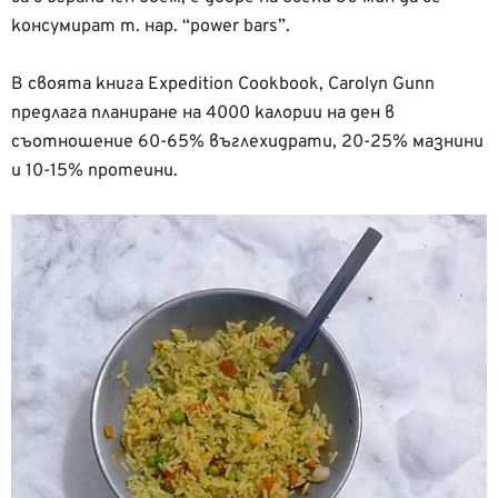
консумират т. нар. “power bars”.
В своята книга Expedition Cookbook, Carolyn Gunn
предлага планиране на 4000 калории на ден в
съотношение 60-65% въглехидрати, 20-25% мазнини
и 10-15% протеини.