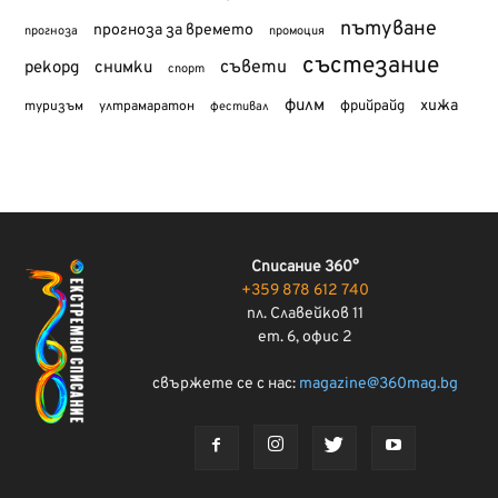
пътуване
прогноза за времето
прогноза
промоция
състезание
съвети
рекорд
снимки
спорт
филм
хижа
туризъм
фрийрайд
ултрамаратон
фестивал
Списание 360°
+359 878 612 740
пл. Славейков 11
ет. 6, офис 2
свържете се с нас:
magazine@360mag.bg