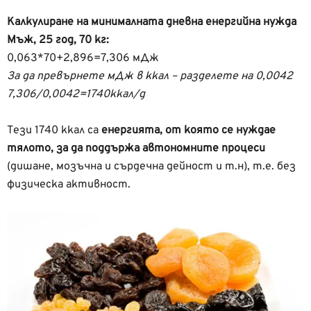
Калкулиране на минималната дневна енергийна нужда
Мъж, 25 год, 70 кг:
0,063*70+2,896=7,306 мДж
За да превърнете мДж в ккал – разделете на 0,0042
7,306/0,0042=1740ккал/д
Тези 1740 ккал са
енергията, от която се нуждае
тялото, за да поддържа автономните процеси
(дишане, мозъчна и сърдечна дейност и т.н), т.е. без
физическа активност.