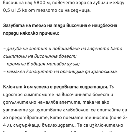
височина над 5800 м, повечето хора са губили между
0,5 и 1,5 кг от теглото си на седмица.
Загубата на тегло на тази височина е неизбежна
поради няколко причини:
– загуба на апетит и повишаване на гаденето като
симптоми на височинна болест;
– промяна в общия метаболизъм;
– намален капацитет на организма да храносмила.
Ключът към успеха е редовната хидратация.
Тя
изостря симптомите на височинната болест и
допълнително намалява апетита, така че ако
започнете за изпитвате главоболие, се опитайте да
го предотвратите, като поемате течности (поне 3-
4 л), съдържащи въглехидрати. Те са изключително