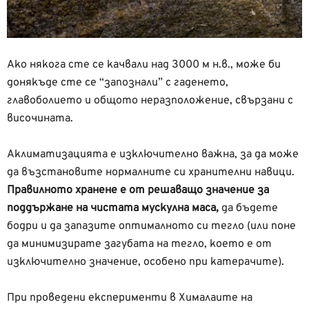
Ако някога сте се качвали над 3000 м н.в., може би
донякъде сте се “запознали” с гаденето,
главоболието и общото неразположение, свързани с
височината.
Аклиматизацията е изключително важна, за да може
да възстановите нормалните си хранителни навици.
Правилното хранене е от решаващо значение за
поддържане на чистата мускулна маса,
да бъдете
бодри и да запазите оптималното си тегло (или поне
да минимизирате загубата на тегло, което е от
изключително значение, особено при катерачите).
При проведени експерименти в Хималаите на