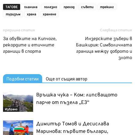
ТАГОВЕ
планина
полезно
преход
съвети
трекинг
туризъм
храна
хранене
предишна статия
Следваща статия
За обувките на Кипчоге,
Инзерските зъбери в
рекордите и етичните
Башкирия: Символичната
граници в спорта
граница между доброто и
злото
Подобни статии
Още от същия автор
Връшка чука – Ком: липсващото
парче от пъзела „Е3“
Избрано
Димитър Томов и Десислава
Маринова: първите българи,