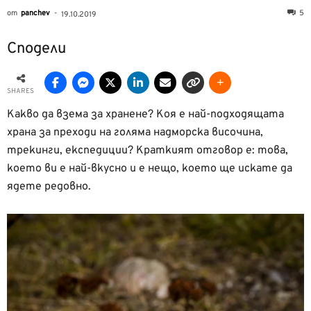
от
panchev
-
5
19.10.2019
Сподели
SHARES
Какво да взема за хранене? Коя е най-подходящата
храна за преходи на голяма надморска височина,
трекинги, експедиции? Краткият отговор е: това,
което ви е най-вкусно и е нещо, което ще искате да
ядете редовно.