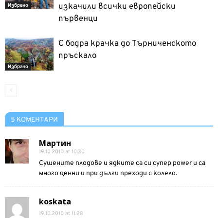
изкачили всички европейски
Избрано
първенци
С бодра крачка до Търниченското
пръскало
Избрано
5 КОМЕНТАРИ
Мартин
19.10.2010 at 10:30
Сушените плодове и ядките са си супер power и са
много ценни и при дълги преходи с колело.
koskata
19.10.2010 at 11:28