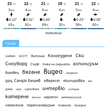
meteoblue
Тагове
Ски
Колоездене
Витоша
SCOTT
GARMIN
Сноуборд
алпинизъм
Сърф
Хижа на годината
видео
бягане
боровец
гмуркане
доц. Сандю Бешев
еверест
екипировка
еко
интервю
зима
изкачване
история
игра
катерене
маратон
метеорология
колело
намаление
парапланеризъм
планина
полезно