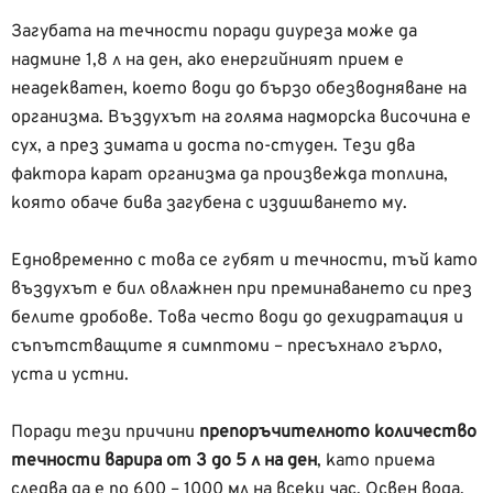
Загубата на течности поради диуреза може да
надмине 1,8 л на ден, ако енергийният прием е
неадекватен, което води до бързо обезводняване на
организма. Въздухът на голяма надморска височина е
сух, а през зимата и доста по-студен. Тези два
фактора карат организма да произвежда топлина,
която обаче бива загубена с издишването му.
Едновременно с това се губят и течности, тъй като
въздухът е бил овлажнен при преминаването си през
белите дробове. Това често води до дехидратация и
съпътстващите я симптоми – пресъхнало гърло,
уста и устни.
Поради тези причини
препоръчителното количество
течности варира от 3 до 5 л на ден
, като приема
следва да е по 600 – 1000 мл на всеки час. Освен вода,