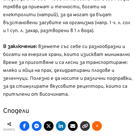
трябва да приемат и течности, богати на
електролити (натрий), за да могат да бъдат
възстановени загубите на организма (напр. 1 ч. л. сол
и 1 суп. л. захар, разтворени в 1 л вода).
В заключение:
вземете със себе си разнообразни и
богати на енергия храни, които изискват минимално
време за приготвяне и са лесни за транспортиране:
мляко и яйца на прах, дехидратирани плодове и
зеленчуци. Полезно е да носите и различни подправки,
за да стимулирате вкусовите рецептори, които са
притъпени от височината.
Сподели
SHARES