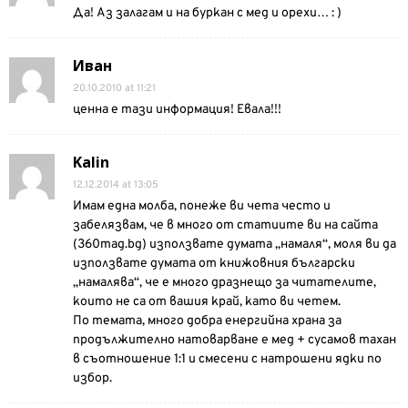
Да! Аз залагам и на буркан с мед и орехи… : )
Иван
20.10.2010 at 11:21
ценна е тази информация! Евала!!!
Kalin
12.12.2014 at 13:05
Имам една молба, понеже ви чета често и
забелязвам, че в много от статиите ви на сайта
(360mag.bg) използвате думата „намаля“, моля ви да
използвате думата от книжовния български
„намалява“, че е много дразнещо за читателите,
които не са от вашия край, като ви четем.
По темата, много добра енергийна храна за
продължително натоварване е мед + сусамов тахан
в съотношение 1:1 и смесени с натрошени ядки по
избор.