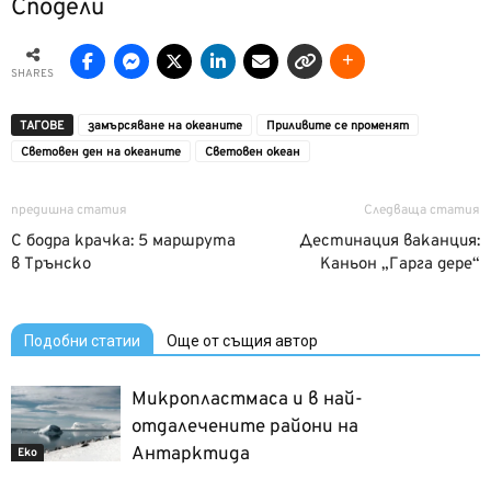
Сподели
SHARES
ТАГОВЕ
замърсяване на океаните
Приливите се променят
Световен ден на океаните
Световен океан
предишна статия
Следваща статия
С бодра крачка: 5 маршрута
Дестинация ваканция:
в Трънско
Каньон „Гарга дере“
Подобни статии
Още от същия автор
Микропластмаса и в най-
отдалечените райони на
Антарктида
Еко