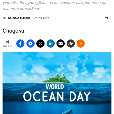
устойчиво използване на ресурсите са критични за
нашето оцеляване
от
Даниела Манева
-
0
02.05.2025
Сподели
SHARES