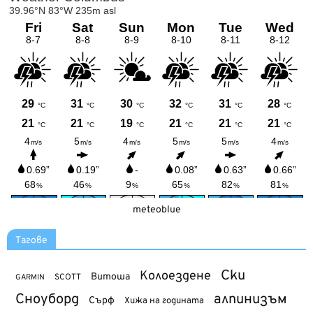
meteoblue
Тагове
Ски
Колоездене
Витоша
SCOTT
GARMIN
Сноуборд
алпинизъм
Сърф
Хижа на годината