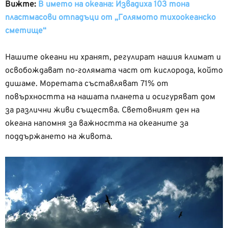
Вижте:
В името на океана: Извадиха 103 тона
пластмасови отпадъци от „Голямото тихоокеанско
сметище“
Нашите океани ни хранят, регулират нашия климат и
освобождават по-голямата част от кислорода, който
дишаме. Моретата съставляват 71% от
повърхността на нашата планета и осигуряват дом
за различни живи същества. Световният ден на
океана напомня за важността на океаните за
поддържането на живота.