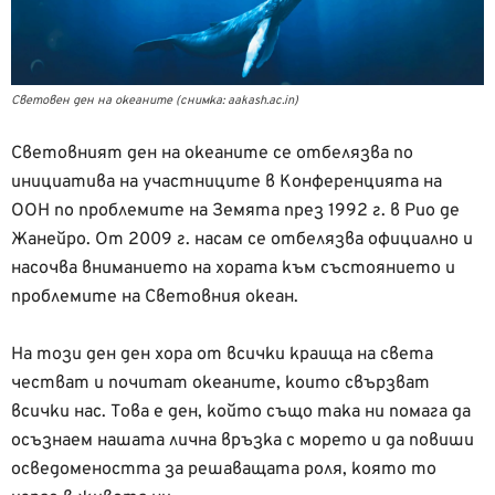
Световен ден на океаните (снимка: aakash.ac.in)
Световният ден на океаните се отбелязва по
инициатива на участниците в Конференцията на
ООН по проблемите на Земята през 1992 г. в Рио де
Жанейро. От 2009 г. насам се отбелязва официално и
насочва вниманието на хората към състоянието и
проблемите на Световния океан.
На този ден ден хора от всички краища на света
честват и почитат океаните, които свързват
всички нас. Това е ден, който също така ни помага да
осъзнаем нашата лична връзка с морето и да повиши
осведомеността за решаващата роля, която то