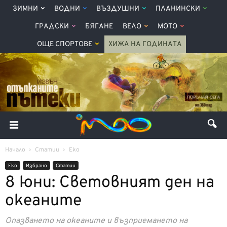
ЗИМНИ
ВОДНИ
ВЪЗДУШНИ
ПЛАНИНСКИ
ГРАДСКИ
БЯГАНЕ
ВЕЛО
МОТО
ОЩЕ СПОРТОВЕ
ХИЖА НА ГОДИНАТА
Начало
Статии
Еко
Еко
Избрано
Статии
8 юни: Световният ден на
океаните
Опазването на океаните и възприемането на