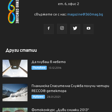
ет. 6, офис 2
свържете се с нас:
magazine@360mag.bg
Други статии
Да плуваш в небето
Пътуване
13.12.2016
Планинска Спасителна Служба получи четири
RECCO® детектора
Избрано
28.01.2021
Фотоконкурс „Диви снимки 2013“