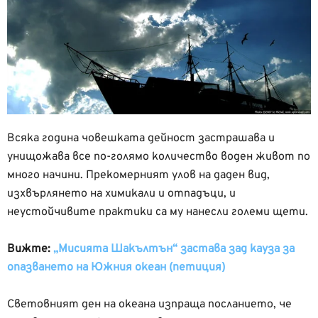
Всяка година човешката дейност застрашава и
унищожава все по-голямо количество воден живот по
много начини. Прекомерният улов на даден вид,
изхвърлянето на химикали и отпадъци, и
неустойчивите практики са му нанесли големи щети.
Вижте:
„Мисията Шакълтън“ застава зад кауза за
опазването на Южния океан (петиция)
Световният ден на океана изпраща посланието, че