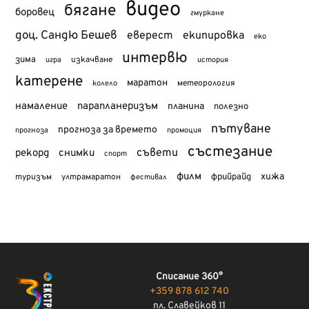
видео
бягане
боровец
гмуркане
доц. Сандю Бешев
еверест
екипировка
еко
интервю
зима
изкачване
история
игра
катерене
маратон
метеорология
колело
намаление
парапланеризъм
планина
полезно
пътуване
прогноза за времето
прогноза
промоция
състезание
съвети
рекорд
снимки
спорт
филм
хижа
туризъм
фрийрайд
ултрамаратон
фестивал
Списание 360°
+359 878 612 740
пл. Славейков 11