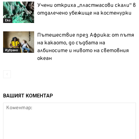
Учени откриха „пластмасови скали“ в
отдалечено убежище на костенурки
Еко
Пътешествие през Африка: от пътя
на какаото, до съдбата на
албиносите и нивото на световния
Избрано
океан
ВАШИЯТ КОМЕНТАР