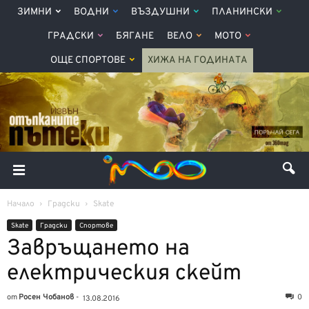
ЗИМНИ
ВОДНИ
ВЪЗДУШНИ
ПЛАНИНСКИ
ГРАДСКИ
БЯГАНЕ
ВЕЛО
МОТО
ОЩЕ СПОРТОВЕ
ХИЖА НА ГОДИНАТА
Начало
Градски
Skate
Skate
Градски
Спортове
Завръщането на
електрическия скейт
от
Росен Чобанов
-
0
13.08.2016