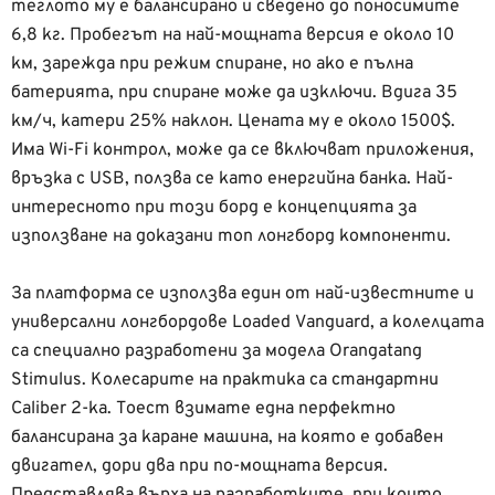
теглото му е балансирано и сведено до поносимите
6,8 кг. Пробегът на най-мощната версия е около 10
км, зарежда при режим спиране, но ако е пълна
батерията, при спиране може да изключи. Вдига 35
км/ч, катери 25% наклон. Цената му е около 1500$.
Има Wi-Fi контрол, може да се включват приложения,
връзка с USB, ползва се като енергийна банка. Най-
интересното при този борд е концепцията за
използване на доказани топ лонгборд компоненти.
За платформа се използва един от най-известните и
универсални лонгбордове Loaded Vanguard, а колелцата
са специално разработени за модела Orangatang
Stimulus. Колесарите на практика са стандартни
Caliber 2-ка. Тоест взимате една перфектно
балансирана за каране машина, на която е добавен
двигател, дори два при по-мощната версия.