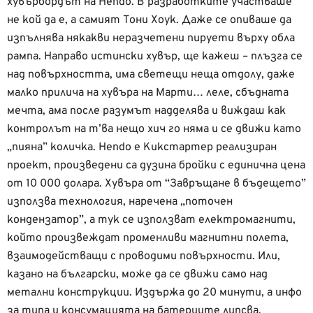
хувърбордът на Hendo. В разработките участваше
не кой да е, а самият Тони Хоук. Даже се опиваше да
изпълнява някакви неразчетени пируети върху обла
рампа. Направо истински хувър, ще кажеш – плъзга се
над повърхността, има светещи неща отдолу, даже
малко прилича на хувъра на Марти… леле, сбъдната
мечта, ама после разумът надделява и виждаш как
контролът на т’ва нещо хич го няма и се движи като
„пияна” количка. Hendo е Кикстартер реализиран
проект, произведени са дузина бройки с единична цена
от 10 000 долара. Хувъра от “Завръщане в бъдещето”
използва технология, наречена „поточен
кондензатор”, а тук се използват електромагнити,
който произвеждат променливи магнитни полета,
взаимодействащи с проводими повърхности. Или,
казано на български, може да се движи само над
метални конструкции. Издържа до 20 минути, а инфо
за типа и консумацията на батериите липсва.