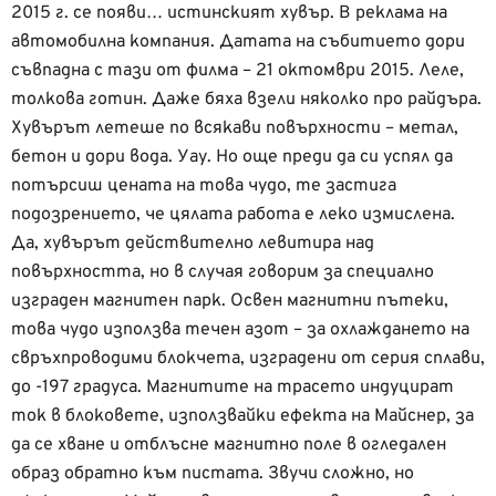
2015 г. се появи… истинският хувър. В реклама на
автомобилна компания. Датата на събитието дори
съвпадна с тази от филма – 21 октомври 2015. Леле,
толкова готин. Даже бяха взели няколко про райдъра.
Хувърът летеше по всякави повърхности – метал,
бетон и дори вода. Уау. Но още преди да си успял да
потърсиш цената на това чудо, те застига
подозрението, че цялата работа е леко измислена.
Да, хувърът действително левитира над
повърхността, но в случая говорим за специално
изграден магнитен парк. Освен магнитни пътеки,
това чудо използва течен азот – за охлаждането на
свръхпроводими блокчета, изградени от серия сплави,
до -197 градуса. Магнитите на трасето индуцират
ток в блоковете, използвайки ефекта на Майснер, за
да се хване и отблъсне магнитно поле в огледален
образ обратно към пистата. Звучи сложно, но