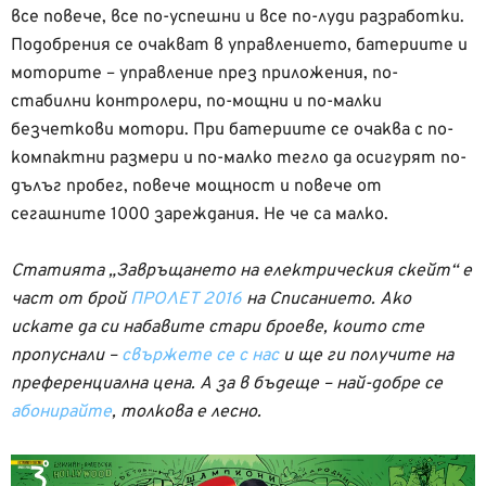
все повече, все по-успешни и все по-луди разработки.
Подобрения се очакват в управлението, батериите и
моторите – управление през приложения, по-
стабилни контролери, по-мощни и по-малки
безчеткови мотори. При батериите се очаква с по-
компактни размери и по-малко тегло да осигурят по-
дълъг пробег, повече мощност и повече от
сегашните 1000 зареждания. Не че са малко.
Статията „Завръщането на електрическия скейт“ е
част от брой
ПРОЛЕТ 2016
на Списанието. Ако
искате да си набавите стари броеве, които сте
пропуснали –
свържете се с нас
и ще ги получите на
преференциална цена. А за в бъдеще – най-добре се
абонирайте
, толкова е лесно.