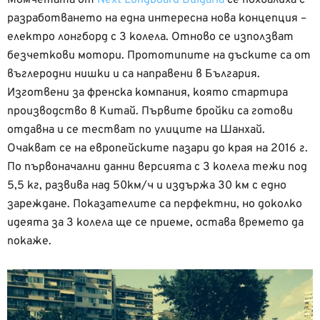
Момчетата от
Next Longboard Bulgaria
се похвалиха с
разработването на една интересна нова концепция –
електро лонгборд с 3 колела. Отново се използват
безчеткови мотори. Прототипите на дъскитe са от
въглеродни нишки и са направени в България.
Изготвени за френска компания, която стартира
производство в Китай. Първите бройки са готови
отдавна и се тестват по улиците на Шанхай.
Очакват се на европейските пазари до края на 2016 г.
По първоначални данни версията с 3 колела тежи под
5,5 кг, развива над 50км/ч и издържа 30 км с едно
зареждане. Показателите са перфектни, но доколко
идеята за 3 колела ще се приеме, остава времето да
покаже.