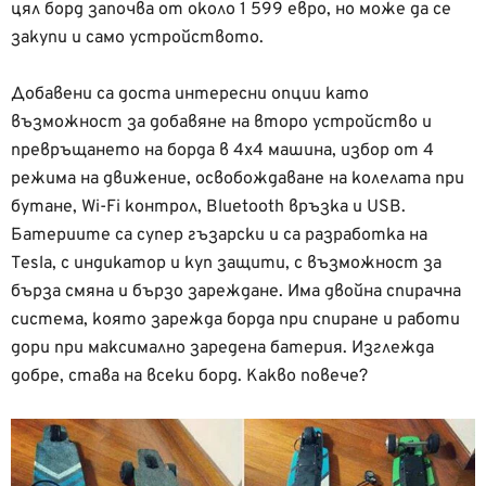
цял борд започва от около 1 599 евро, но може да се
закупи и само устройството.
Добавени са доста интересни опции като
възможност за добавяне на второ устройство и
превръщането на борда в 4х4 машина, избор от 4
режима на движение, освобождаване на колелата при
бутане, Wi-Fi контрол, Bluetooth връзка и USB.
Батериите са супер гъзарски и са разработка на
Tesla, с индикатор и куп защити, с възможност за
бърза смяна и бързо зареждане. Има двойна спирачна
система, която зарежда борда при спиране и работи
дори при максимално заредена батерия. Изглежда
добре, става на всеки борд. Какво повече?