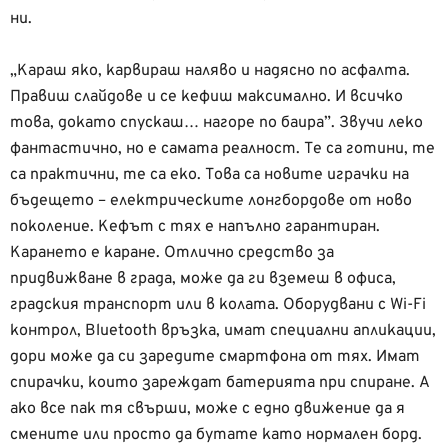
ни.
„Караш яко, карвираш наляво и надясно по асфалта.
Правиш слайдове и се кефиш максимално. И всичко
това, докато спускаш… нагоре по баира”. Звучи леко
фантастично, но е самата реалност. Те са готини, те
са практични, те са еко. Това са новите играчки на
бъдещето – електрическите лонгбордове от ново
поколение. Кефът с тях е напълно гарантиран.
Карането е каране. Отлично средство за
придвижване в града, може да ги вземеш в офиса,
градския транспорт или в колата. Оборудвани с Wi-Fi
контрол, Bluetooth връзка, имат специални апликации,
дори може да си заредите смартфона от тях. Имат
спирачки, които зареждат батерията при спиране. А
ако все пак тя свърши, може с едно движение да я
смените или просто да бутате като нормален борд.