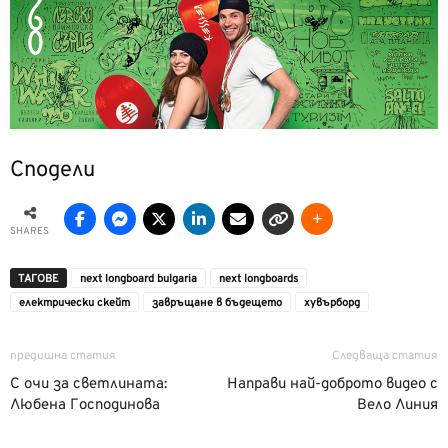
Сподели
SHARES
ТАГОВЕ
next longboard bulgaria
next longboards
електрически скейт
завръщане в бъдещето
хувърборд
предишна статия
Следваща статия
С очи за светлината:
Направи най-доброто видео с
Любена Господинова
Вело Линия