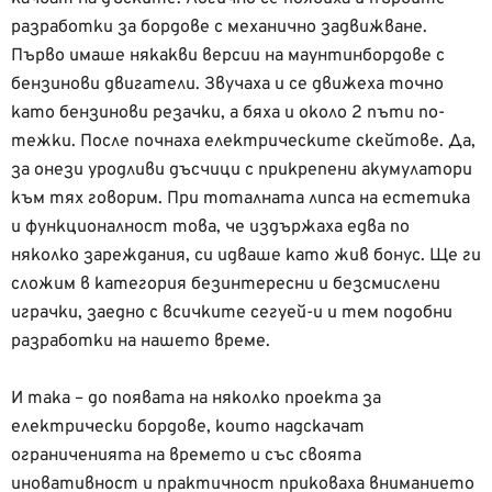
разработки за бордове с механично задвижване.
Първо имаше някакви версии на маунтинбордове с
бензинови двигатели. Звучаха и се движеха точно
като бензинови резачки, а бяха и около 2 пъти по-
тежки. После почнаха електрическите скейтове. Да,
за онези уродливи дъсчици с прикрепени акумулатори
към тях говорим. При тоталната липса на естетика
и функционалност това, че издържаха едва по
няколко зареждания, си идваше като жив бонус. Ще ги
сложим в категория безинтересни и безсмислени
играчки, заедно с всичките сегуей-и и тем подобни
разработки на нашето време.
И така – до появата на няколко проекта за
електрически бордове, които надскачат
ограниченията на времето и със своята
иновативност и практичност приковаха вниманието