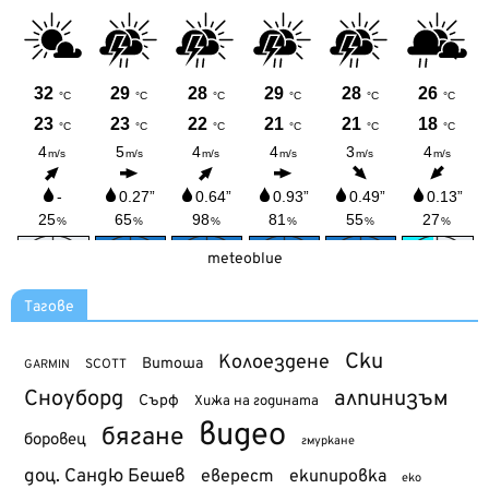
meteoblue
Тагове
Ски
Колоездене
Витоша
SCOTT
GARMIN
Сноуборд
алпинизъм
Сърф
Хижа на годината
видео
бягане
боровец
гмуркане
доц. Сандю Бешев
еверест
екипировка
еко