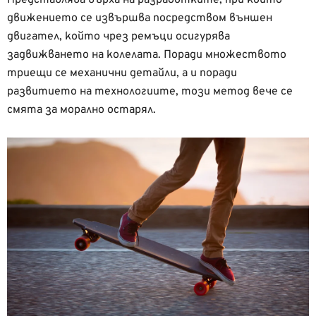
Представлява върха на разработките, при които
движението се извършва посредством външен
двигател, който чрез ремъци осигурява
задвижването на колелата. Поради множеството
триещи се механични детайли, а и поради
развитието на технологиите, този метод вече се
смята за морално остарял.