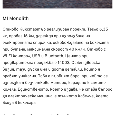
M1 Monolith
Отново Кикстартър реализиран проект. Тегло 6,35
кг, пробег 16 км, зарежда при използване на
електронната спирачка, освобождаване на колелата
при бутане, максимална скорост 40 км/ч. Отново с
Wi-Fi контрол, USB и Bluetooth. Цената при
предварителна продажба е 1400$. Освен зверска
визия, тази дъска има и доста детайли, които я
правят уникална. Това е първият борд, при който се
използват безчеткови мотори, вградени в самите
колела. Единственото, което издава, че става въпрос
за електрическа машина, е тънкото кабелче, което
влиза в колесара.