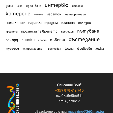
интервю
зима
изкачване
история
игра
катерене
маратон
метеорология
колело
намаление
парапланеризъм
планина
полезно
пътуване
прогноза за времето
прогноза
промоция
състезание
съвети
рекорд
снимки
спорт
филм
хижа
туризъм
фрийрайд
ултрамаратон
фестивал
Списание 360°
+359 878 612 740
пл. Славейков 11
ет. 6, офис 2
свържете се с нас:
magazine@360mag.bg