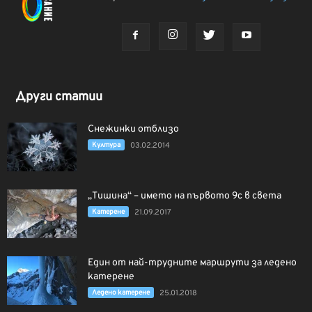
Други статии
Снежинки отблизо
Култура
03.02.2014
„Тишина“ – името на първото 9c в света
Катерене
21.09.2017
Един от най-трудните маршрути за ледено
катерене
Ледено катерене
25.01.2018