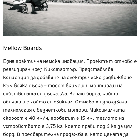
Mellow Boards
Една практична немска иновация. Проектът отново е
реализиран чрез Кикстартър. Представлява
концепция за добавяне на електрическо задвижване
към всяка дъска – тоест взимаш и монтираш на
собствената си дъска. Да. Караш борда, който
обичаш и с който си свикнал. Отново е използвана
технология с безчеткови мотори. Максималната
скорост е 40 км/ч, пробегът е 15 км, теглото на
устройството е 3,75 кг, което прави под 6 кг за цял
борд. В предварителна продажба е, като цената за