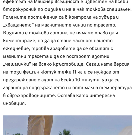
ефектът на Майснер всъщност е известен на всеки
второкурсник по физика и не е чак толкова специален.
Големите постижения са в контрола на хувъра и
„хващането” на магнитните линии по трасето.
Визията е толкова готина, че нямаме право да я
коментираме, но за да стане част от нашето
ежедневие, трябва градовете да се обсипят с
магнитни трасета и да се построят азотни
„чешмички” на всяко кръстовище. Сегашната версия
на този фешън кютук тежи 11 кг и се нуждае от
презареждане с азот на всеки 10 минути, за да се
гарантира поддържането на оптимална температура
в свръхпроводниците. Остава като интересна
иновация.