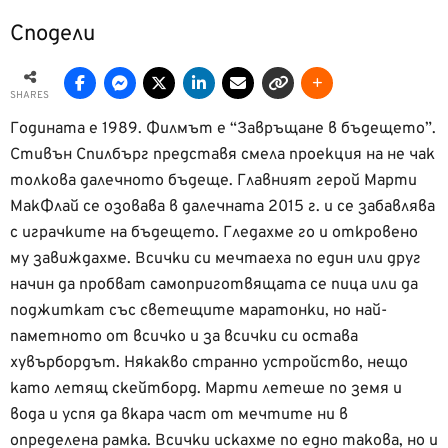
Сподели
SHARES
Годината е 1989. Филмът е “Завръщане в бъдещето”.
Стивън Спилбърг представя смела проекция на не чак
толкова далечното бъдеще. Главният герой Mарти
МакФлай се озовава в далечната 2015 г. и се забавлява
с играчките на бъдещето. Гледахме го и откровено
му завиждахме. Всички си мечтаеха по един или друг
начин да пробват самоприготвящата се пица или да
поджиткат със светещите маратонки, но най-
паметното от всичко и за всички си остава
хувърбордът. Някакво странно устройство, нещо
като летящ скейтборд. Марти летеше по земя и
вода и успя да вкара част от мечтите ни в
определена рамка. Всички искахме по едно такова, но и