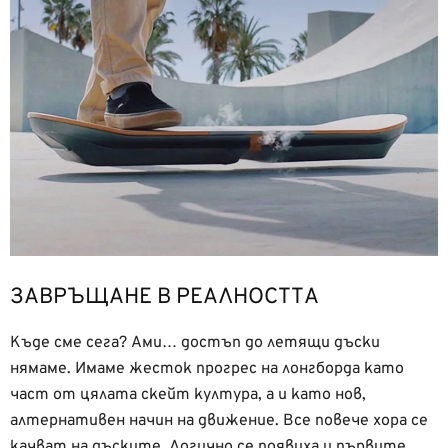
ЗАВРЪЩАНЕ В РЕАЛНОСТТА
Къде сме сега? Ами… достъп до летящи дъски
нямаме. Имаме жесток прогрес на лонгборда като
част от цялата скейт култура, а и като нов,
алтернативен начин на движение. Все повече хора се
качват на дъските. Логично се появиха и първите