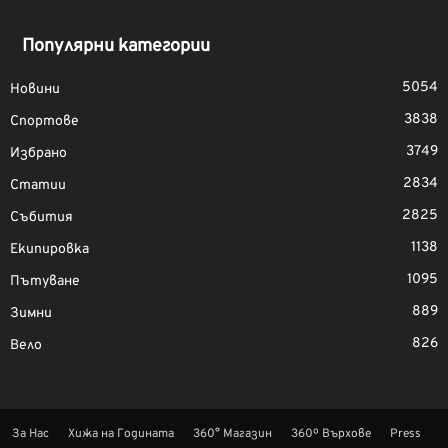
Популярни категории
5054
Новини
3838
Спортове
3749
Избрано
2834
Статии
2825
Събития
1138
Екипировка
1095
Пътуване
889
Зимни
826
Вело
За Нас
Хижа на Годината
360° Магазин
360º Върхове
Press