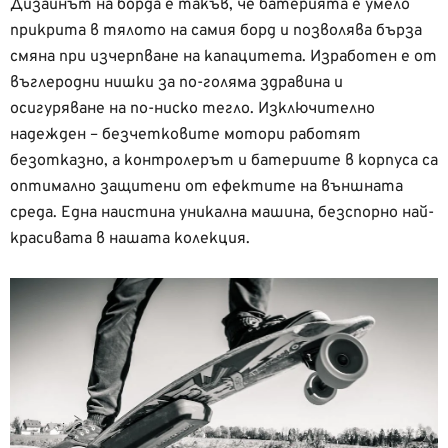
Дизайнът на борда е такъв, че батерията е умело
прикрита в тялото на самия борд и позволява бърза
смяна при изчерпване на капацитета. Изработен е от
въглеродни нишки за по-голяма здравина и
осигуряване на по-ниско тегло. Изключително
надежден – безчетковите мотори работят
безотказно, а контролерът и батериите в корпуса са
оптимално защитени от ефектите на външната
среда. Една наистина уникална машина, безспорно най-
красивата в нашата колекция.