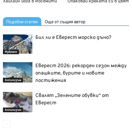
Хайлайн йога в Йосемити
Опаковай краката си в цвят
Подобни статии
Още от същия автор
Бил ли е Еверест морско дъно?
Избрано
Еверест 2026: рекорден сезон между
опашките, бурите и новите
постижения
Алпинизъм
Свалят „Зелените обувки“ от
Еверест
Алпинизъм