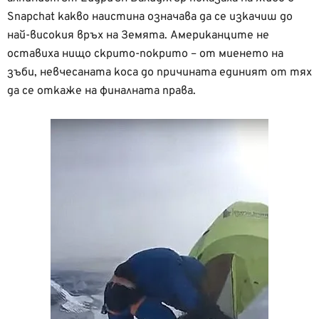
Snapchat какво наистина означава да се изкачиш до
най-високия връх на Земята. Американците не
оставиха нищо скрито-покрито – от миенето на
зъби, невчесаната коса до причината единият от тях
да се откаже на финалната права.