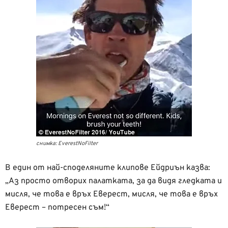
снимка: EverestNoFilter
В един от най-споделяните клипове Ейдриън казва:
„Аз просто отворих палатката, за да видя гледката и
мисля, че това е връх Еверест, мисля, че това е връх
Еверест – потресен съм!“