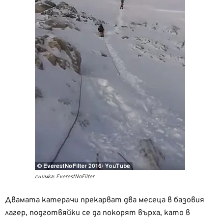
снимка: EverestNoFilter
Двамата катерачи прекарват два месеца в базовия
лагер, подготвяйки се да покорят върха, като в