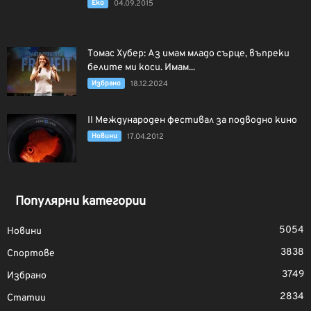
Еко
04.09.2015
Томас Хубер: Аз имам младо сърце, въпреки
белите ми коси. Имам...
Избрано
18.12.2024
II Международен фестивал за подводно кино
Новини
17.04.2012
Популярни категории
5054
Новини
3838
Спортове
3749
Избрано
2834
Статии