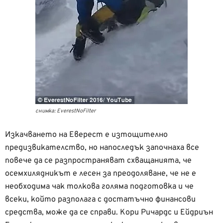
снимка: EverestNoFilter
Изкачването на Еверест е изтощително
предизвикателство, но напоследък започнаха все
повече да се разпространяват схващанията, че
осемхилядникът е лесен за преодоляване, че не е
необходима чак толкова голяма подготовка и че
всеки, който разполага с достатъчно финансови
средства, може да се справи. Кори Ричардс и Ейдриън