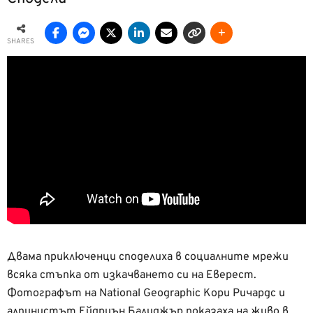
SHARES
Двама приключенци споделиха в социалните мрежи
всяка стъпка от изкачването си на Еверест.
Фотографът на National Geographic Kори Ричардс и
алпинистът Ейдриън Балиджър показаха на живо в