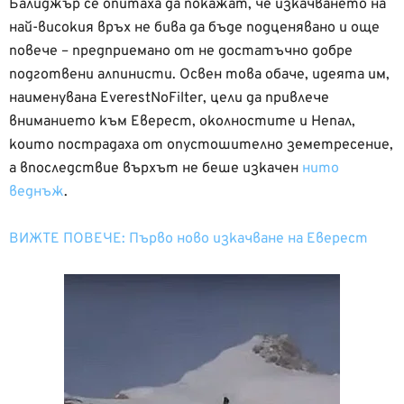
Балиджър се опитаха да покажат, че изкачването на
най-високия връх не бива да бъде подценявано и още
повече – предприемано от не достатъчно добре
подготвени алпинисти. Освен това обаче, идеята им,
наименувана EverestNoFilter, цели да привлече
вниманието към Еверест, околностите и Непал,
които пострадаха от опустошително земетресение,
а впоследствие върхът не беше изкачен
нито
веднъж
.
ВИЖТЕ ПОВЕЧЕ: Първо ново изкачване на Еверест