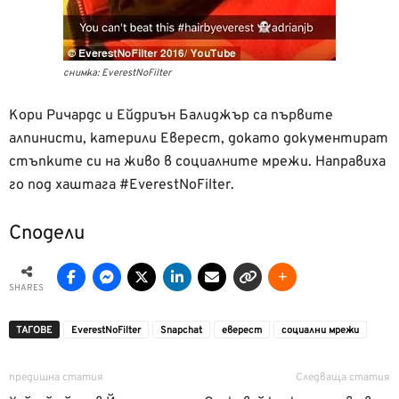
снимка: EverestNoFilter
Кори Ричардс и Ейдриън Балиджър са първите
алпинисти, катерили Еверест, докато документират
стъпките си на живо в социалните мрежи. Направиха
го под хаштага #EverestNoFilter.
Сподели
SHARES
ТАГОВЕ
EverestNoFilter
Snapchat
еверест
социални мрежи
предишна статия
Следваща статия