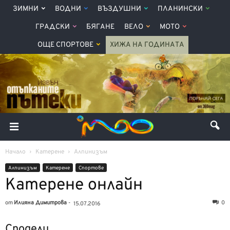
ЗИМНИ
ВОДНИ
ВЪЗДУШНИ
ПЛАНИНСКИ
ГРАДСКИ
БЯГАНЕ
ВЕЛО
МОТО
ОЩЕ СПОРТОВЕ
ХИЖА НА ГОДИНАТА
Начало
Катерене
Алпинизъм
Алпинизъм
Катерене
Спортове
Катерене онлайн
от
Илияна Димитрова
-
0
15.07.2016
Сподели