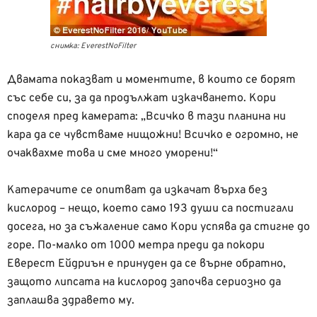
снимка: EverestNoFilter
Двамата показват и моментите, в които се борят
със себе си, за да продължат изкачването. Кори
споделя пред камерата: „Всичко в тази планина ни
кара да се чувстваме нищожни! Всичко е огромно, не
очаквахме това и сме много уморени!“
Катерачите се опитват да изкачат върха без
кислород – нещо, което само 193 души са постигали
досега, но за съжаление само Кори успява да стигне до
горе. По-малко от 1000 метра преди да покори
Еверест Ейдриън е принуден да се върне обратно,
защото липсата на кислород започва сериозно да
заплашва здравето му.