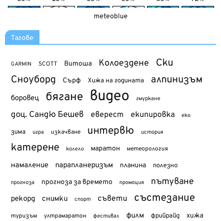
meteoblue
Тагове
Ски
Колоездене
Витоша
SCOTT
GARMIN
Сноуборд
алпинизъм
Сърф
Хижа на годината
видео
бягане
боровец
гмуркане
доц. Сандю Бешев
еверест
екипировка
еко
интервю
зима
изкачване
история
игра
катерене
маратон
метеорология
колело
намаление
парапланеризъм
планина
полезно
пътуване
прогноза за времето
прогноза
промоция
състезание
съвети
рекорд
снимки
спорт
филм
хижа
туризъм
фрийрайд
ултрамаратон
фестивал