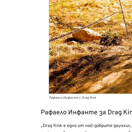
Рафаело Инфанте с Drag Kink
Рафаело Инфанте за Drag Ki
„Drag Kink е едно от най-добрите даунхил