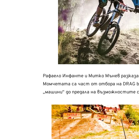
Рафаело Инфанте и Митко Мънев разказаха
Момчетата са част от отбора на DRAG b
„машини“ до предала на възможностите си.