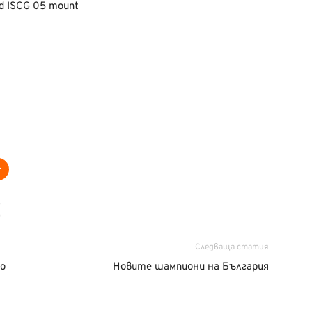
ed ISCG 05 mount
Следваща статия
о
Новите шампиони на България