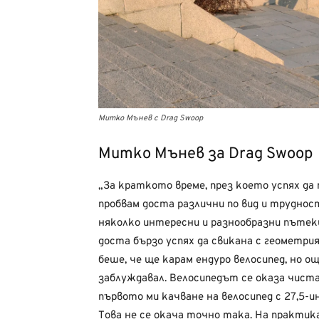
Митко Мънев с Drag Swoop
Митко Мънев за Drag Swoop
„За краткото време, през което успях д
пробвам доста различни по вид и труднос
няколко интересни и разнообразни пътеки
доста бързо успях да свикана с геометри
беше, че ще карам ендуро велосипед, но о
заблуждавал. Велосипедът се оказа чиста 
първото ми качване на велосипед с 27,5-и
Това не се окача точно така. На практик