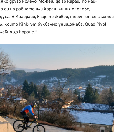
сяко друго колело. Можеш да го караш по най-
о си на равното или караш линия скокове,
духа. В Колорадо, където живея, теренът се състои
л, които Kink-ът буквално унищожава. Quad Pivot
авно за каране.“