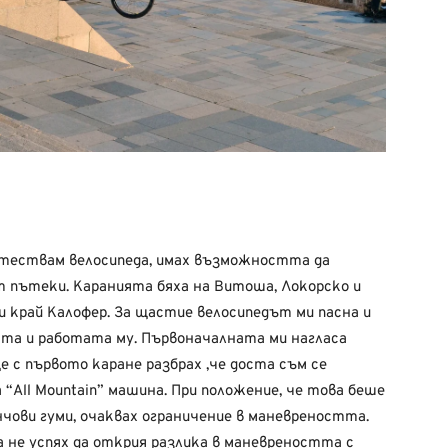
а тествам велосипеда, имах възможността да
т пътеки. Каранията бяха на Витоша, Локорско и
 край Калофер. За щастие велосипедът ми пасна и
ята и работата му. Първоначалната ми нагласа
ще с първото каране разбрах ,че доста съм се
“All Mountain” машина. При положение, че това беше
нчови гуми, очаквах ограничение в маневреността.
а не успях да открия разлика в маневреността с