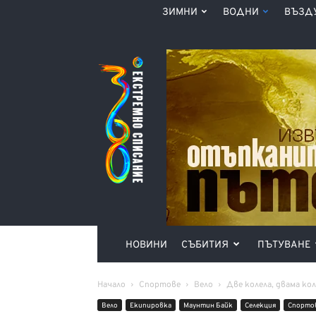
ЗИМНИ
ВОДНИ
ВЪЗД
Списание
360°
НОВИНИ
СЪБИТИЯ
ПЪТУВАНЕ
Начало
Спортове
Вело
Две колела, двама ко
Вело
Екипировка
Маунтин Байк
Селекция
Спорто