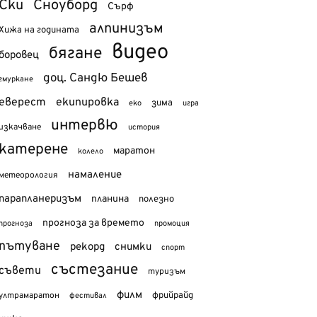
Ски
Сноуборд
Сърф
алпинизъм
Хижа на годината
видео
бягане
боровец
доц. Сандю Бешев
гмуркане
еверест
екипировка
зима
еко
игра
интервю
изкачване
история
катерене
маратон
колело
намаление
метеорология
парапланеризъм
планина
полезно
прогноза за времето
прогноза
промоция
пътуване
рекорд
снимки
спорт
състезание
съвети
туризъм
филм
фрийрайд
ултрамаратон
фестивал