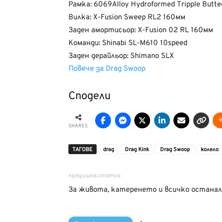
Рамка: 6069Alloy Hydroformed Tripple Butt
Вилка: X-Fusion Sweep RL2 160мм
Заден амортисьор: X-Fusion 02 RL 160мм
Команди: Shinabi SL-M610 10speed
Заден дерайльор: Shimano SLX
Повече за Drag Swoop
Сподели
SHARES
ТАГОВЕ
drag
Drag Kink
Drag Swoop
колело
предишна статия
За живота, катеренето и всичко останал