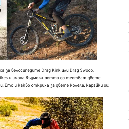
 за велосипедите Drag Kink или Drag Swoop.
ikes и имаха възможността да тестват двете
 Ето и какво откриха за двете колела, карайки ги: