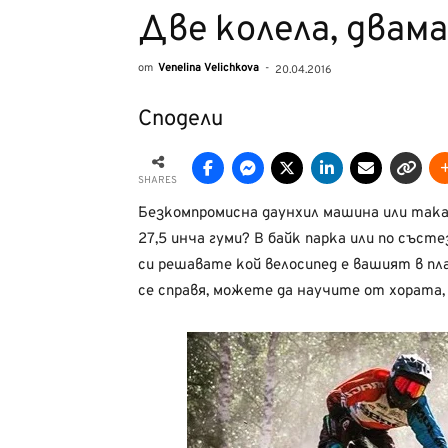
Две колела, двам
от
Venelina Velichkova
-
20.04.2016
Сподели
SHARES
Безкомпромисна даунхил машина или такав
27,5 инча гуми? В байк парка или по със
си решавате кой велосипед е вашият в пл
се справя, можете да научите от хората,