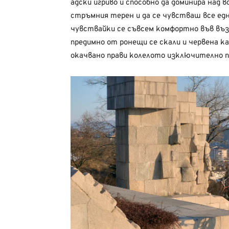
адски игриво и способно да доминира над в
стръмния терен и да се чувстваш все едн
чувствайки се съвсем комфортно във въз
предимно от ронещи се скали и червена ка
окачвано прави колелото изключително пл