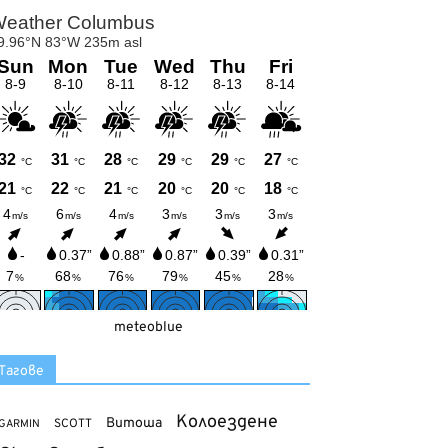
meteoblue
Тагове
Колоездене
Витоша
SCOTT
GARMIN