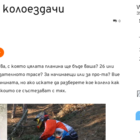
а колоездачи
0
а, с която цялата планина ще бъде ваша? 26 или
тезателното трасе? За начинаещи или за про-та? Вие
анината, но ако искате да разберете кое колело как
 които се състезават с тях.