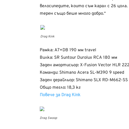
велосипедите, които съм карал с 26 цола.
терен също беше много добро.“
Drag Kink
Рамка: A7+DB 190 мм travel
Вилка: SR Suntour Durolux RCA 180 мм
Заден амортисьор: X-Fusion Vector HLR 22
Команди: Shimano Acera SL-M390 9 speed
Заден дерайльор: Shimano SLX RD-M662-SS
Общо тегло: 18,3 кг
Повече за Drag Kink
Drag Swoop