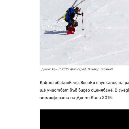
„Дончо кани“ 2015. Фотограф: Виктор Троянов
Както обикновено, всички спускания на 
ще участват във видео оценяване. В сле
атмосферата на Дончо Кани 2015.