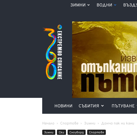
ЗИМНИ
ВОДНИ
ВЪЗД
Списание
360°
НОВИНИ
СЪБИТИЯ
ПЪТУВАНЕ
Начало
Спортове
Зимни
Дончо пак ни кани
Зимни
Ски
Сноуборд
Спортове