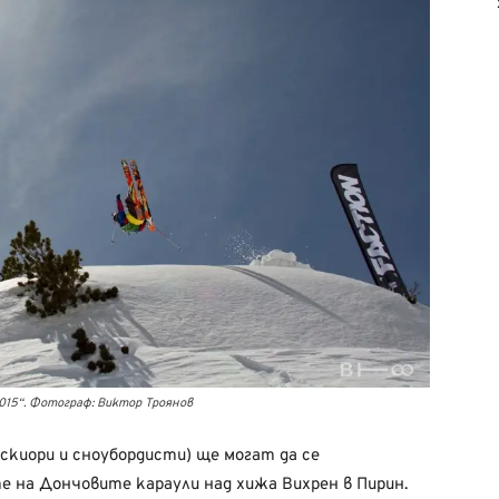
015“. Фотограф: Виктор Троянов
киори и сноубордисти) ще могат да се
е на Дончовите караули над хижа Вихрен в Пирин.