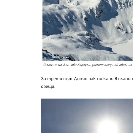
Склонът на Дончови Караули, заснет след най-обилния 
За трети път Дончо пак ни кани в планин
среща.