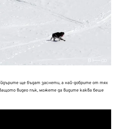
райдърите ще бъдат заснети, а най-добрите от тях
дващото видео пък, можете да видите каква беше