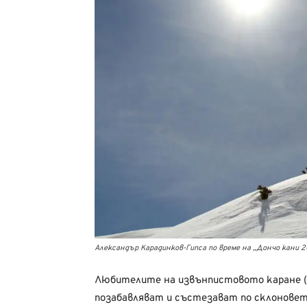
Александър Карадинков-Гипса по време на „Дончо кани 2
Любителите на извънпистовото каране (с
позабавляват и състезават по склоновет