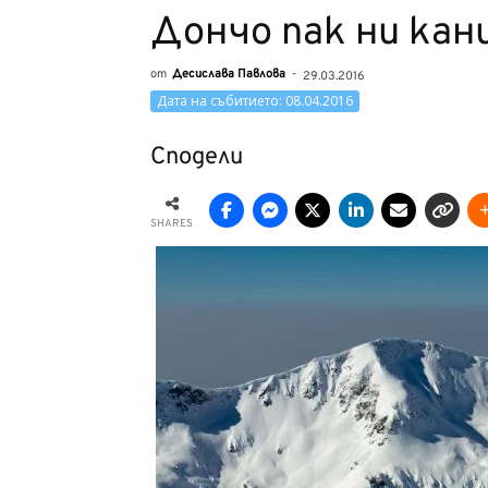
Дончо пак ни кан
от
Десислава Павлова
-
29.03.2016
Дата на събитието: 08.04.2016
Сподели
SHARES