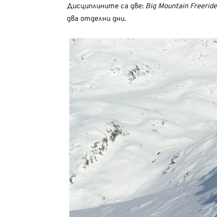
Дисциплините са две:
Big Mountain Freerid
два отделни дни.