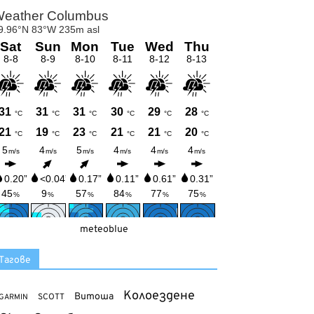
meteoblue
Тагове
Колоездене
Витоша
SCOTT
GARMIN