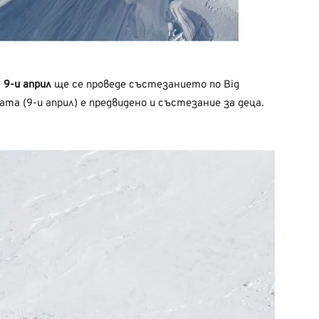
а
9-и април
ще се проведе състезанието по Big
ата (9-и април) е предвидено и състезание за деца.