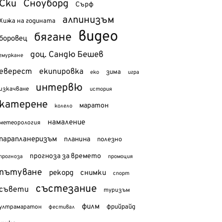
Ски
Сноуборд
Сърф
алпинизъм
Хижа на годината
видео
бягане
боровец
доц. Сандю Бешев
гмуркане
еверест
екипировка
зима
еко
игра
интервю
изкачване
история
катерене
маратон
колело
намаление
метеорология
парапланеризъм
планина
полезно
прогноза за времето
прогноза
промоция
пътуване
рекорд
снимки
спорт
състезание
съвети
туризъм
филм
фрийрайд
ултрамаратон
фестивал