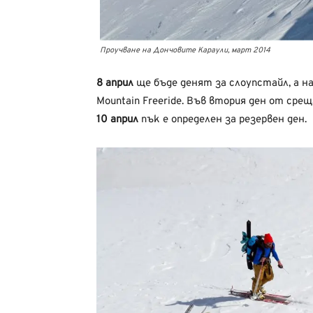
Проучване на Дончовите Караули, март 2014
8 април
ще бъде денят за слоупстайл, а н
Mountain Freeride. Във втория ден от срещ
10 април
пък е определен за резервен ден.