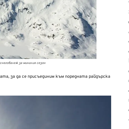
снеговалеж за миналия сезон
ата, за да се присъединим към поредната райдърска