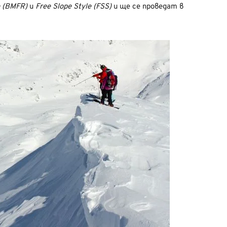
e (BMFR)
и
Free Slope Style (FSS)
и ще се проведат в