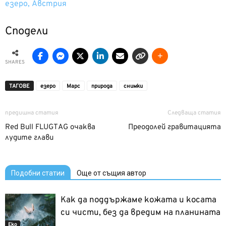
езеро, Австрия
Сподели
SHARES
ТАГОВЕ
езеро
Марс
природа
снимки
предишна статия
Следваща статия
Red Bull FLUGTAG очаква
Преодолей гравитацията
лудите глави
Подобни статии
Още от същия автор
Как да поддържаме кожата и косата
си чисти, без да вредим на планината
Еко