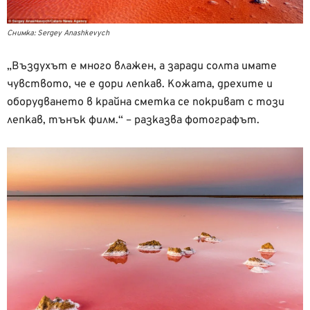
Снимка: Sergey Anashkevych
„Въздухът е много влажен, а заради солта имате
чувството, че е дори лепкав. Кожата, дрехите и
оборудването в крайна сметка се покриват с този
лепкав, тънък филм.“ – разказва фотографът.