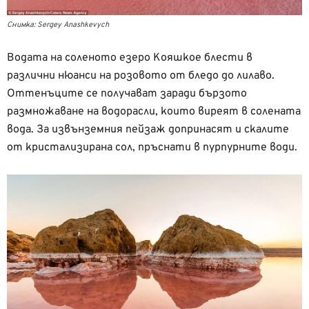
Снимка: Sergey Anashkevych
Водата на соленото езеро Кояшкое блести в
различни нюанси на розовото от бледо до лилаво.
Оттенъците се получават заради бързото
размножаване на водорасли, които виреят в солената
вода. За извънземния пейзаж допринасят и скалите
от кристализирана сол, пръснати в пурпурните води.