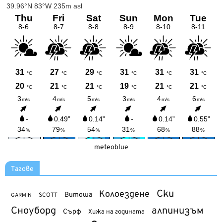
meteoblue
Тагове
Ски
Колоездене
Витоша
SCOTT
GARMIN
Сноуборд
алпинизъм
Сърф
Хижа на годината