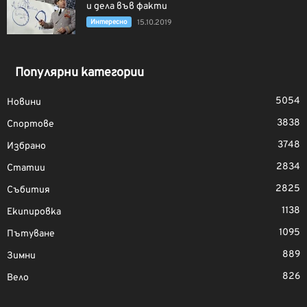
и дела във факти
Интерeсно
15.10.2019
Популярни категории
5054
Новини
3838
Спортове
3748
Избрано
2834
Статии
2825
Събития
1138
Екипировка
1095
Пътуване
889
Зимни
826
Вело