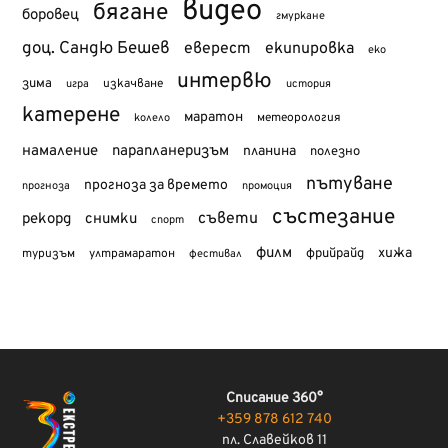
видео
бягане
боровец
гмуркане
доц. Сандю Бешев
еверест
екипировка
еко
интервю
зима
изкачване
история
игра
катерене
маратон
метеорология
колело
намаление
парапланеризъм
планина
полезно
пътуване
прогноза за времето
прогноза
промоция
състезание
съвети
рекорд
снимки
спорт
филм
хижа
туризъм
фрийрайд
ултрамаратон
фестивал
Списание 360°
+359 878 612 740
пл. Славейков 11