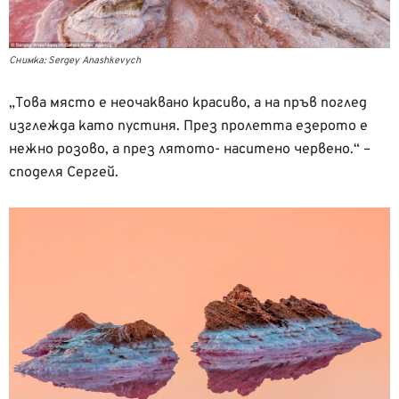
Снимка: Sergey Anashkevych
„Това място е неочаквано красиво, а на пръв поглед
изглежда като пустиня. През пролетта езерото е
нежно розово, а през лятото- наситено червено.“ –
споделя Сергей.