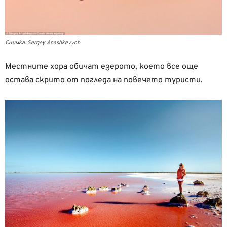
Снимка: Sergey Anashkevych
Местните хора обичат езерото, което все още
остава скрито от погледа на повечето туристи.