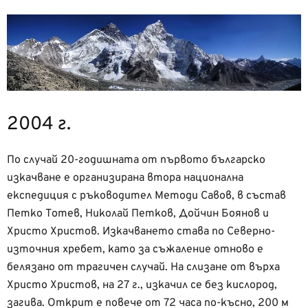
2004 г.
По случай 20-годишната от първото българско
изкачване е организирана втора национална
експедиция с ръководител Методи Савов, в състав
Петко Тотев, Николай Петков, Дойчин Боянов и
Христо Христов. Изкачването става по Северно-
източния хребет, като за съжаление отново е
белязано от трагичен случай. На слизане от върха
Христо Христов, на 27 г., изкачил се без кислород,
загива. Открит е повече от 72 часа по-късно, 200 м