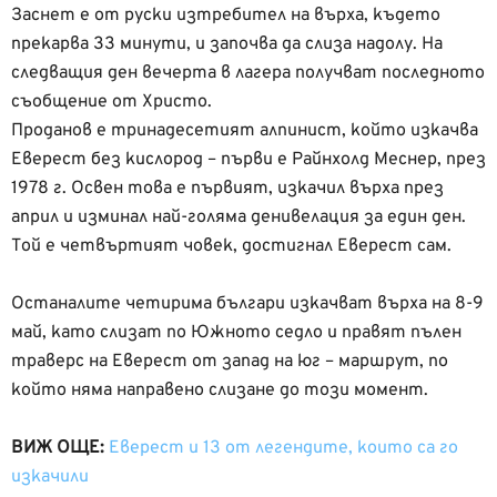
Заснет е от руски изтребител на върха, където
прекарва 33 минути, и започва да слиза надолу. На
следващия ден вечерта в лагера получват последното
съобщение от Христо.
Проданов е тринадесетият алпинист, който изкачва
Еверест без кислород – първи е Райнхолд Меснер, през
1978 г. Освен това е първият, изкачил върха през
април и изминал най-голяма денивелация за един ден.
Той е четвъртият човек, достигнал Еверест сам.
Останалите четирима българи изкачват върха на 8-9
май, като слизат по Южното седло и правят пълен
траверс на Еверест от запад на юг – маршрут, по
който няма направено слизане до този момент.
ВИЖ ОЩЕ:
Еверест и 13 от легендите, които са го
изкачили