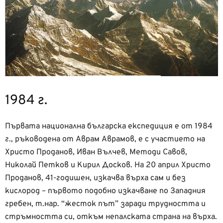
1984 г.
Първата национална българска експедиция е от 1984
г., ръководена от Аврам Аврамов, е с участието на
Христо Проданов, Иван Вълчев, Методи Савов,
Николай Петков и Кирил Досков. На 20 април Христо
Проданов, 41-годишен, изкачва върха сам и без
кислород – първото подобно изкачване по Западния
гребен, т.нар. “жесток път” заради трудността и
стръмността си, откъм непалската страна на върха.