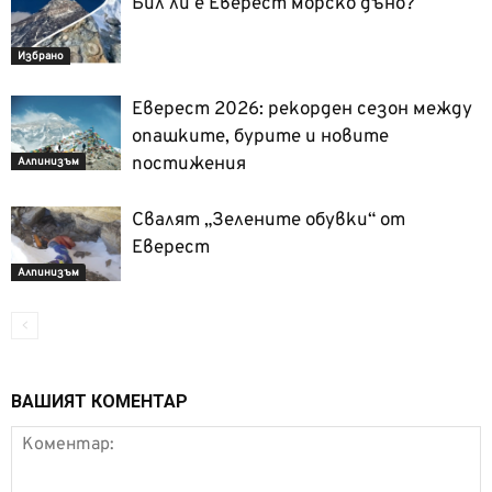
Бил ли е Еверест морско дъно?
Избрано
Еверест 2026: рекорден сезон между
опашките, бурите и новите
постижения
Алпинизъм
Свалят „Зелените обувки“ от
Еверест
Алпинизъм
ВАШИЯТ КОМЕНТАР