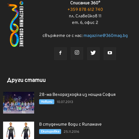
Списание 360°
+359 878 612 740
пл. Славейков 11
ет. 6, офис 2
свържете се с нас:
magazine@360mag.bg
Други статии
28-ма Велоразходка из нощна София
Новини
10.07.2013
В студените води с Runawave
Екипировка
25.11.2016