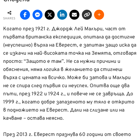
SHARES
Когато през 1921 г. Джордж Лей Малъри, част от
първата британска експедиция, опитала да достигне
(неуспешно) върха на Еверест, е запитан защо иска да
се изкачи на най-високата точка на Земята, отговаря
просто: “Защото е там”. Не са нужни причини и
обяснения, няма логика в желанието да стигнеш
върха с цената на всичко. Може би затова и Малъри
не се спира след първия си неуспех. Опитва още два
пъти, през 1922 и 1924 г., и повече не се завръща. До
1999 г., когато добре запазеното му тяло е открито
в подножието на Еверест. Дали на слизане или на
качване – остава неясно.
През 2013 г. Еверест празнува 60 години от своето