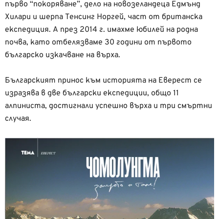
първо “покоряване”, дело на новозеландеца Едмънд
Хилари и шерпа Тенсинг Норгей, част от британска
експедиция. А през 2014 г. имахме юбилей на родна
почва, като отбелязваме 30 години от първото
българско изкачване на върха.
Българският принос към историята на Еверест се
изразява в две български експедиции, общо 11
алпиниста, достигнали успешно върха и три смъртни
случая.