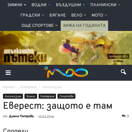
ЗИМНИ
ВОДНИ
ВЪЗДУШНИ
ПЛАНИНСКИ
ГРАДСКИ
БЯГАНЕ
ВЕЛО
МОТО
ОЩЕ СПОРТОВЕ
ХИЖА НА ГОДИНАТА
Начало
Катерене
Алпинизъм
Алпинизъм
Зимни
Катерене
Спортове
Еверест: защото е там
от
Диана Петрова
-
0
10.03.2016
Сподели