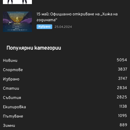
15 май: Официално откриване на „Хижа на
годината“
Избрано
25.04.2024
Популярни категории
5054
Новини
3837
Спортове
3747
Избрано
2834
Статии
2825
Събития
1138
Екипировка
1095
Пътуване
889
Зимни