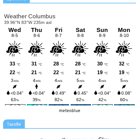
meteoblue
Тагове