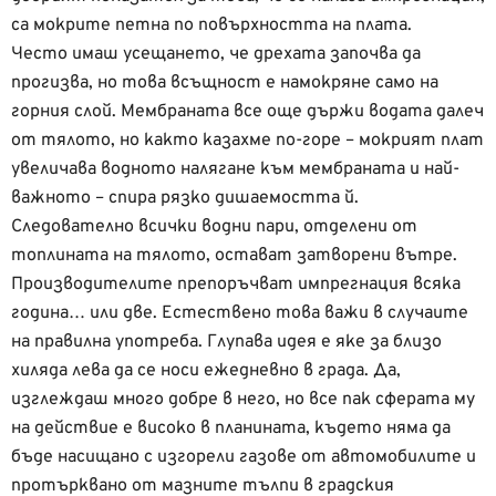
са мокрите петна по повърхността на плата.
Често имаш усещането, че дрехата започва да
прогизва, но това всъщност е намокряне само на
горния слой. Мембраната все още държи водата далеч
от тялото, но както казахме по-горе – мокрият плат
увеличава водното налягане към мембраната и най-
важното – спира рязко дишаемостта й.
Следователно всички водни пари, отделени от
топлината на тялото, остават затворени вътре.
Производителите препоръчват импрегнация всяка
година… или две. Естествено това важи в случаите
на правилна употреба. Глупава идея е яке за близо
хиляда лева да се носи ежедневно в града. Да,
изглеждаш много добре в него, но все пак сферата му
на действие е високо в планината, където няма да
бъде насищано с изгорели газове от автомобилите и
протърквано от мазните тълпи в градския