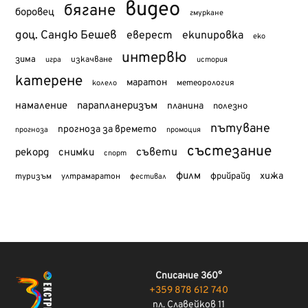
видео
бягане
боровец
гмуркане
доц. Сандю Бешев
еверест
екипировка
еко
интервю
зима
изкачване
история
игра
катерене
маратон
метеорология
колело
намаление
парапланеризъм
планина
полезно
пътуване
прогноза за времето
прогноза
промоция
състезание
съвети
рекорд
снимки
спорт
филм
хижа
туризъм
фрийрайд
ултрамаратон
фестивал
Списание 360°
+359 878 612 740
пл. Славейков 11