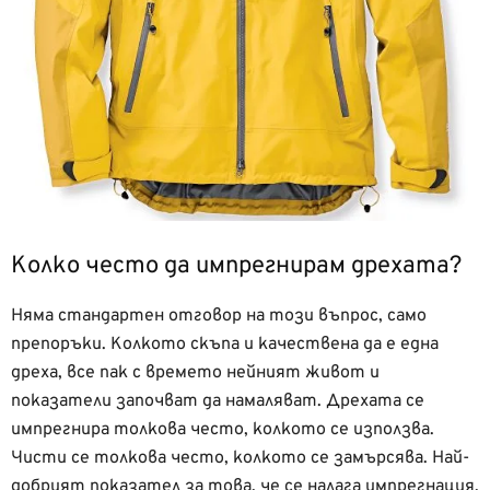
Колко често да импрегнирам дрехата?
Няма стандартен отговор на този въпрос, само
препоръки. Колкото скъпа и качествена да е една
дреха, все пак с времето нейният живот и
показатели започват да намаляват. Дрехата се
импрегнира толкова често, колкото се използва.
Чисти се толкова често, колкото се замърсява. Най-
добрият показател за това, че се налага импрегнация,