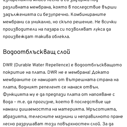
изпаренията много лесно и ги задържа под
разливната мембрана, която в последствие върши
задълженията си безупречно. Комбинираните
мембрани са уникално, но скъпо решение. Не всички
производители на пазара си позволяват лукса да
произвеждат такива облекла.
Водоотблъскващ слой
DWR (Durable Water Repellence) е водоотблъскващото
покритие на плата. DWR не е мембрана! Докато
мембраните се намират от вътрешната страна на
плата, водният репелент се нанася отвън.
Функцията му е да предпази плата от напояване с
вода – т.е. да прогизне, което в последствие ще
намали дишаемостта на материята. Мръсотията,
абразията, телесните мазнини и неправилното пране
лесно разрушават този повърхностен слой. За да