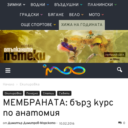
ЗИМНИ
ВОДНИ
ВЪЗДУШНИ
ПЛАНИНСКИ
ГРАДСКИ
БЯГАНЕ
ВЕЛО
МОТО
ОЩЕ СПОРТОВЕ
ХИЖА НА ГОДИНАТА
Начало
Екипировка
Екипировка
Полезно
Статии
Съвети
МЕМБРАНАТА: бърз курс
по анатомия
от
Димитър Димитров-Морското
-
0
10.02.2016