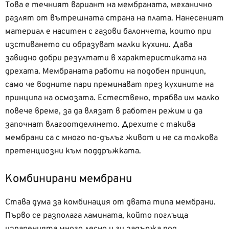
Това е течният вариант на мембраната, механично
разлят от вътрешната страна на плата. Нанесеният
материал е наситен с газови балончета, които при
изстиването си образуват малки кухини. Дава
завидно добри резултати в характеристиката на
дрехата. Мембраната работи на подобен принцип,
само че водните пари преминават през кухините на
принципа на осмозата. Естествено, трябва им малко
повече време, за да влязат в работен режим и да
започнат влагоотделянето. Дрехите с такива
мембрани са с много по-дълъг живот и не са толкова
претенциозни към поддръжката.
Комбинирани мембрани
Става дума за комбинация от двата типа мембрани.
Първо се разполага ламината, който поглъща