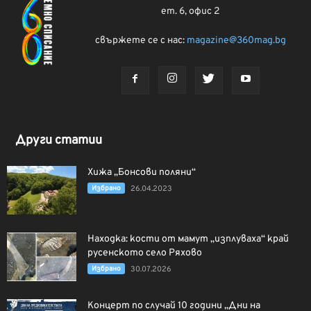
ет. 6, офис 2
свържете се с нас:
magazine@360mag.bg
Други статии
Хижа „Бонсови поляни“
Избрано
26.04.2023
Находка: кости от мамут „изплуваха“ край
русенското село Ряхово
Избрано
30.07.2026
Концерт по случай 10 години „Дни на