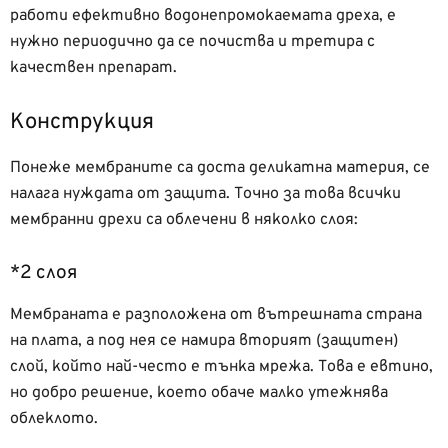
работи ефективно водонепромокаемата дреха, е
нужно периодично да се почиства и третира с
качествен препарат.
Конструкция
Понеже мембраните са доста деликатна материя, се
налага нуждата от защита. Точно за това всички
мембранни дрехи са облечени в няколко слоя:
*2 слоя
Мембраната е разположена от вътрешната страна
на плата, а под нея се намира вторият (защитен)
слой, който най-често е тънка мрежа. Това е евтино,
но добро решение, което обаче малко утежнява
облеклото.