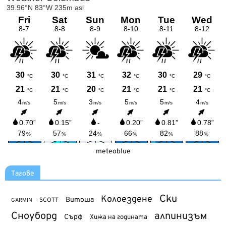
meteoblue
Тагове
Ски
Колоездене
Витоша
SCOTT
GARMIN
Сноуборд
алпинизъм
Сърф
Хижа на годината