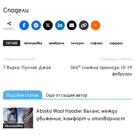
Сподели
SHARES
ТАГОВЕ
екипировка
мембрана
полезно
софшел
хардшел
предишна статия
Следваща статия
7 върха: Пунчак Джая
360° снежна прогноза: 10-19
февруари
Подобни статии
Още от същия автор
Abisko Wool Hoodie: баланс между
движение, комфорт и отговорност
Екипировка