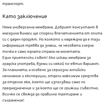
транспорт.
Като заключение
Няма универсална мембрана. Добрият консултант в
магазина винаги ще сподели впечатленията от опита
си с даден продукт. Но колкото и надеждна да е тази
информация трябва да знаеш, че неговата гледна
точка е само едната страна на монетата.
Един приятелски съвет! Ако искаш мембрана за
градска употреба, вземи си някой по-евтин вариант.
За планината, а особено за сериозни алпийски
начинания и експедиции, отдели максимум средства
за отделно яке, което ще използваш само по
предназначение и за което ще се грижиш съвестно.
Всичко се свежда до правилно третиране и
съхранение!