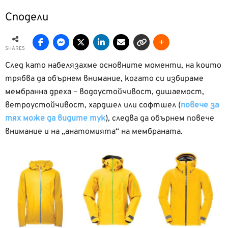
Сподели
SHARES
След като набелязахме основните моменти, на които
трябва да обърнем внимание, когато си избираме
мембранна дреха – водоустойчивост, дишаемост,
ветроустойчивост, хардшел или софтшел (
повече за
тях може да видите тук
), следва да обърнем повече
внимание и на „анатомията“ на мембраната.