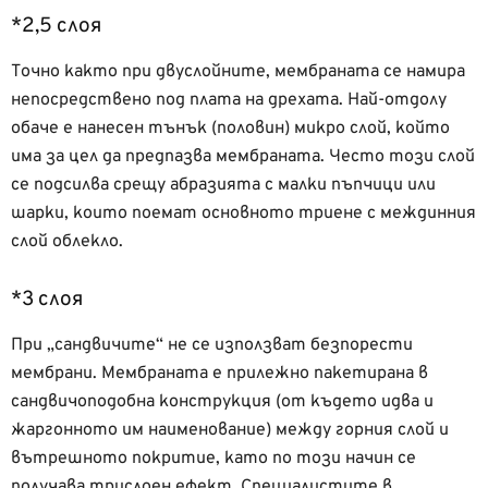
*2,5 слоя
Точно както при двуслойните, мембраната се намира
непосредствено под плата на дрехата. Най-отдолу
обаче е нанесен тънък (половин) микро слой, който
има за цел да предпазва мембраната. Често този слой
се подсилва срещу абразията с малки пъпчици или
шарки, които поемат основното триене с междинния
слой облекло.
*3 слоя
При „сандвичите“ не се използват безпорести
мембрани. Мембраната е прилежно пакетирана в
сандвичоподобна конструкция (от където идва и
жаргонното им наименование) между горния слой и
вътрешното покритие, като по този начин се
получава трислоен ефект. Специалистите в