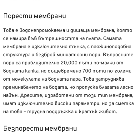
Порести мембрани
Това е водонепромокаема и дишаща мембрана, която
се намира във вътрешността на плата. Самата
мембрана е изключително тънка, с паяжиноподобна
структура и безброй миниатюрни пори. Въпросните
пори са приблизително 20,000 пъти по-малки от
водната капка, но същевремено 700 пъти по-големи
от молекулата на водната пара. Това затруднява
преминаването на водата, но пропуска влагата лесно
навън. Дрехите, изработени от този тип мембрана,
имат изключително високи параметри, но за сметка
на това – трудна поддръжка и кратък живот.
Безпорести мембрани