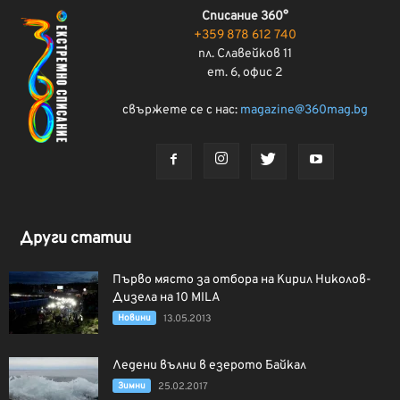
Списание 360°
+359 878 612 740
пл. Славейков 11
ет. 6, офис 2
свържете се с нас:
magazine@360mag.bg
Други статии
Първо място за отбора на Кирил Николов-
Дизела на 10 MILA
Новини
13.05.2013
Ледени вълни в езерото Байкал
Зимни
25.02.2017