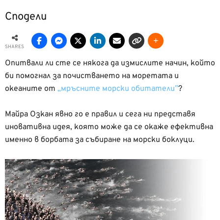
Сподели
SHARES
Опитвали ли сте се някога да измислите начин, който
би помогнал за почистването на моретата и
океаните от
„мръсните морски обитатели”
?
Майра Озкан явно го е правил и сега ни представя
иновативна идея, която може да се окаже ефективна
именно в борбата за събиране на морски боклуци.