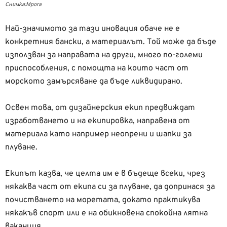
Снимка:Mpora
Най-значимото за тази иновация обаче не е
конкретния бански, а материалът. Той може да бъде
използван за направата на други, много по-големи
приспособления, с помощта на които част от
морското замърсяване да бъде ликвидирано.
Освен това, от дизайнерския екип предвиждат
изработването и на екипировка, направена от
материала като например неопрени и шапки за
плуване.
Екипът казва, че целта им е в бъдеще всеки, чрез
някаква част от екипа си за плуване, да допринася за
почистването на моретата, докато практикува
някакъв спорт или е на обикновена спокойна лятна
ваканция.