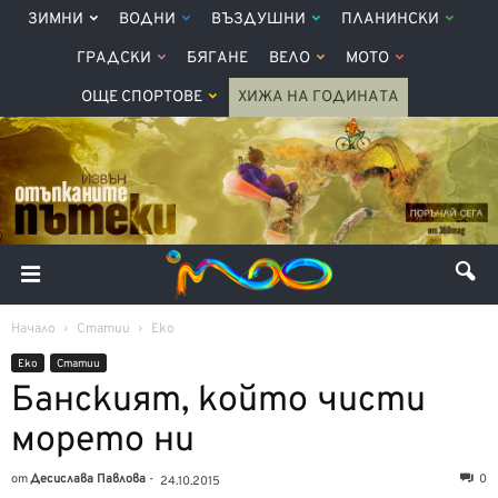
ЗИМНИ
ВОДНИ
ВЪЗДУШНИ
ПЛАНИНСКИ
ГРАДСКИ
БЯГАНЕ
ВЕЛО
МОТО
ОЩЕ СПОРТОВЕ
ХИЖА НА ГОДИНАТА
Начало
Статии
Еко
Еко
Статии
Банският, който чисти
морето ни
от
Десислава Павлова
-
0
24.10.2015