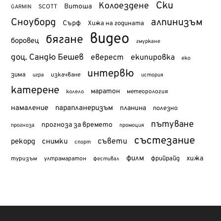
Ски
Колоездене
Витоша
SCOTT
GARMIN
Сноуборд
алпинизъм
Сърф
Хижа на годината
видео
бягане
боровец
гмуркане
доц. Сандю Бешев
еверест
екипировка
еко
интервю
зима
изкачване
история
игра
катерене
маратон
метеорология
колело
намаление
парапланеризъм
планина
полезно
пътуване
прогноза за времето
прогноза
промоция
състезание
съвети
рекорд
снимки
спорт
филм
хижа
туризъм
фрийрайд
ултрамаратон
фестивал