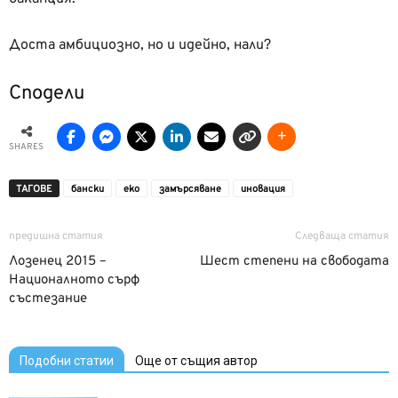
Доста амбициозно, но и идейно, нали?
Сподели
SHARES
ТАГОВЕ
бански
еко
замърсяване
иновация
предишна статия
Следваща статия
Лозенец 2015 –
Шест степени на свободата
Националното сърф
състезание
Подобни статии
Още от същия автор