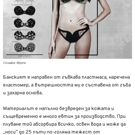
Снимка: Mpora
Банският е направен от гъвкава пластмаса, наречена
еластомер, а вътрешността му е съставена от гъба
и захарна основа.
Материалът е напълно безвреден за кожата и
същевременно е много евтин за производство. При
плуване той абсорбира всичко, освен вода и може да
„носи” до 25 пъти по-голяма тежест от