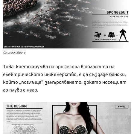
Снимка: Mpora
Това, което хрумва на професора в областта на
електрическото инженерство, е да създаде бански,
който „поглъща” замърсяването, докато носещият
го плува с него.