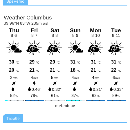
Времето
meteoblue
Тагове