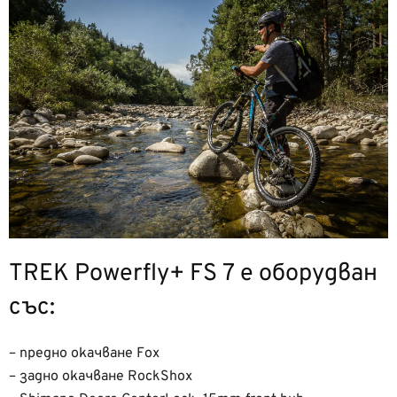
TREK Powerfly+ FS 7 е оборудван
със:
– предно окачване Fox
– задно окачване RockShox