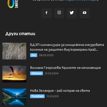
Други статии
БДЗП сигнализира за унищожена гнездовата
колония на защитен вид корморани край...
Еко
08.05.2020
Вилиана Георгиева: Крилете на начинаещия
Избрано
01.03.2024
Нова Зеландия – рай на края на света
Пътуване
19.10.2015