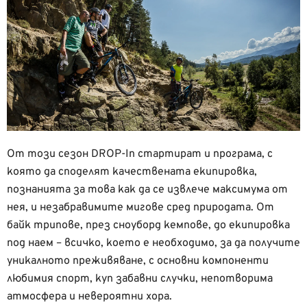
От този сезон DROP-In стартират и програма, с
която да споделят качествената екипировка,
познанията за това как да се извлече максимума от
нея, и незабравимите мигове сред природата. От
байк трипове, през сноуборд кемпове, до екипировка
под наем – всичко, което е необходимо, за да получите
уникалното преживяване, с основни компоненти
любимия спорт, куп забавни случки, непотворима
атмосфера и невероятни хора.