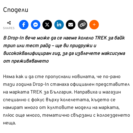
Сподели
SHARES
В Drop-In вече може да се наеме колело TREK за байк
трип или тест райд – ще ви придружи и
висококвалифициран гид, за да извлечете максисума
от преживяването
Няма как и да сте пропуснали новината, че по-рано
тази година Drop-In станаха официален представител
на марката TREK за България. Направиха и магазин
специално с фокус върху колелетата, където се
намират много от култовите модели на марката,
плюс още много, тематично свързани с колоезденето
неща.