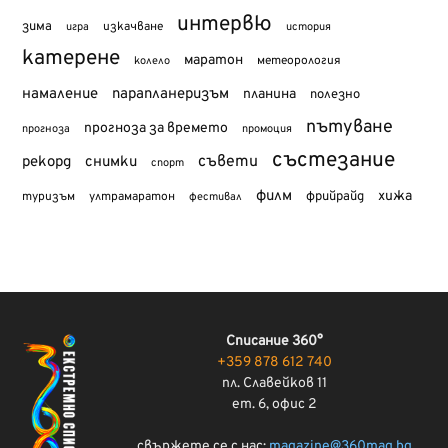
интервю
зима
изкачване
история
игра
катерене
маратон
метеорология
колело
намаление
парапланеризъм
планина
полезно
пътуване
прогноза за времето
прогноза
промоция
състезание
съвети
рекорд
снимки
спорт
филм
хижа
туризъм
фрийрайд
ултрамаратон
фестивал
Списание 360°
+359 878 612 740
пл. Славейков 11
ет. 6, офис 2
свържете се с нас:
magazine@360mag.bg