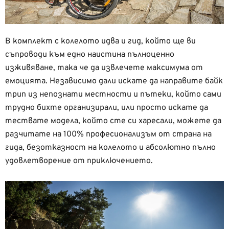
В комплект с колелото идва и гид, който ще ви
съпроводи към едно наистина пълноценно
изживяване, така че да извлечете максимума от
емоцията. Независимо дали искате да направите байк
трип из непознати местности и пътеки, който сами
трудно бихте организирали, или просто искате да
тествате модела, който сте си харесали, можете да
разчитате на 100% професионализъм от страна на
гида, безотказност на колелото и абсолютно пълно
удовлетворение от приключението.