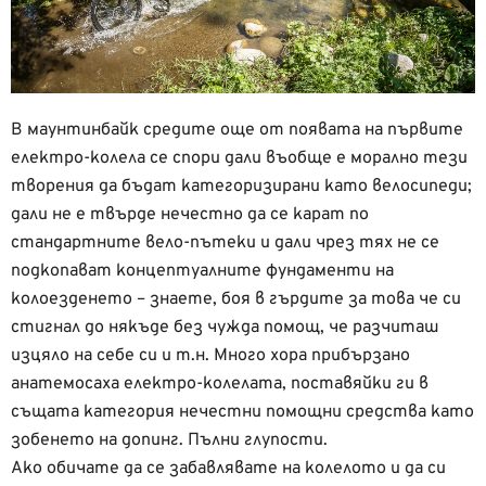
В маунтинбайк средите още от появата на първите
електро-колела се спори дали въобще е морално тези
творения да бъдат категоризирани като велосипеди;
дали не е твърде нечестно да се карат по
стандартните вело-пътеки и дали чрез тях не се
подкопават концептуалните фундаменти на
колоезденето – знаете, боя в гърдите за това че си
стигнал до някъде без чужда помощ, че разчиташ
изцяло на себе си и т.н. Много хора прибързано
анатемосаха електро-колелата, поставяйки ги в
същата категория нечестни помощни средства като
зобенето на допинг. Пълни глупости.
Ако обичате да се забавлявате на колелото и да си