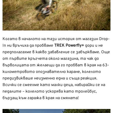
Когато в началото на тази история от магазин Drop-
In ни връчиха да пробваме
TREK Powerfly+
дори и не
предполагахме в какво забавление се забъркваме. Още
от първите кръгчета около магазина, та чак до
върволицата от желаещи да го пробват в края на 63-
километровото опознавателно каране, колелото
предизвикваше неизменно една и съща реакция.
Всички се смеехме като малки деца, набирайки се на
педалите – колелото ускорява като тролейбус,
бързащ към гаража в края на смяната!