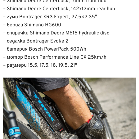
– Shimano Deore CenterLock, 15mm front hub
– Shimano Deore CenterLock, 142x12mm rear hub
– гуми Bontrager XR3 Expert, 27.5×2.35″
– верига Shimano HG600
– спирачки Shimano Deore M615 hydraulic disc
– седалка Bontrager Evoke 2
– батерия Bosch PowerPack 500Wh
– мотор Bosch Performance Line CX 25km/h
– размери 15.5, 17.5, 18, 19.5, 21″