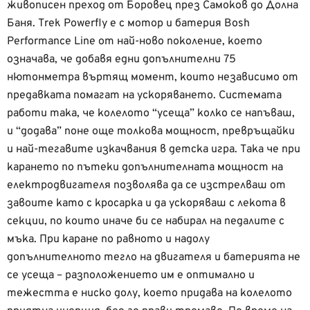
живописен преход от Боровец през Самоков до Долна
Баня. Trek Powerfly е с мотор и батерия Bosh
Performance Line от най-ново поколение, което
означава, че добавя едни допълнителни 75
нютонметра въртящ момент, които независимо от
предавката помагат на ускоряването. Системата
работи така, че колелото “усеща” колко се напъваш,
и “додава” поне още толкова мощност, превръщайки
и най-тегавите изкачвания в детска игра. Така че при
карането по пътеки допълнителната мощност на
електродвигателя позволява да се изстрелваш от
завоите като с кросарка и да ускоряваш с лекота в
секции, по които иначе би се набирал на педалите с
мъка. При каране по равното и надолу
допълнителното тегло на двигателя и батерията не
се усеща – разположението им е оптимално и
тежестта е ниско долу, което придава на колелото