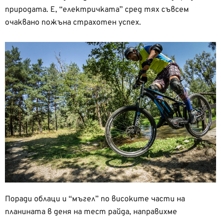
природата. Е, “електричката” сред тях съвсем
очаквано пожъна страхотен успех.
Поради облаци и “мъгел” по високите части на
планината в деня на тест райда, направихме