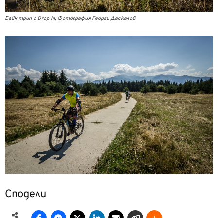
Байк трип с Drop In; Фотография Георги Даскалов
Сподели