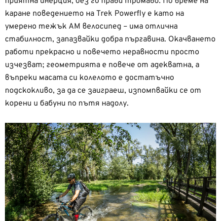
приятна инерция, без го прави тромаво. По време на
каране поведението на Trek Powerfly е като на
умерено тежък АМ велосипед – има отлична
стабилност, запазвайки добра пъргавина. Окачването
работи прекрасно и повечето неравности просто
изчезват; геометрията е повече от адекватна, а
въпреки масата си колелото е достатъчно
подскокливо, за да се заиграеш, изпомпвайки се от
корени и бабуни по пътя надолу.