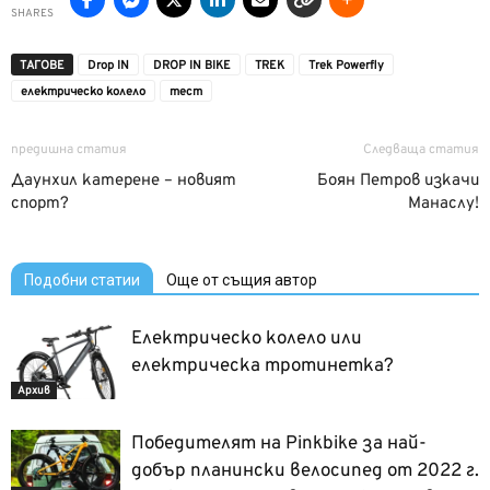
SHARES
ТАГОВЕ
Drop IN
DROP IN BIKE
TREK
Trek Powerfly
електрическо колело
тест
предишна статия
Следваща статия
Даунхил катерене – новият
Боян Петров изкачи
спорт?
Манаслу!
Подобни статии
Още от същия автор
Електрическо колело или
електрическа тротинетка?
Архив
Победителят на Pinkbike за най-
добър планински велосипед от 2022 г.