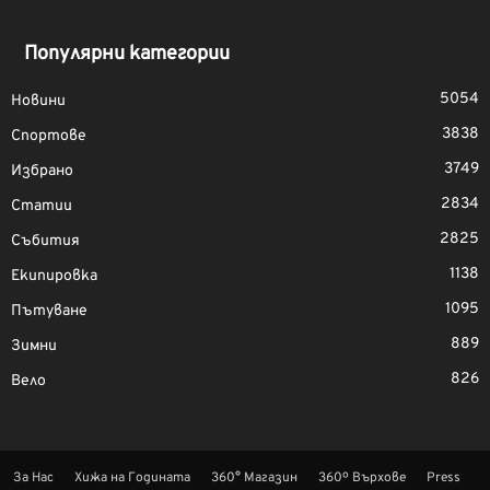
Популярни категории
5054
Новини
3838
Спортове
3749
Избрано
2834
Статии
2825
Събития
1138
Екипировка
1095
Пътуване
889
Зимни
826
Вело
За Нас
Хижа на Годината
360° Магазин
360º Върхове
Press