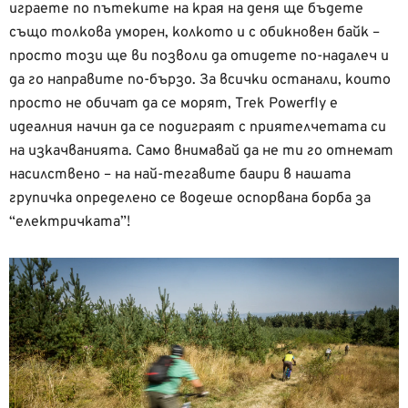
играете по пътеките на края на деня ще бъдете
също толкова уморен, колкото и с обикновен байк –
просто този ще ви позволи да отидете по-надалеч и
да го направите по-бързо. За всички останали, които
просто не обичат да се морят, Trek Powerfly е
идеалния начин да се подиграят с приятелчетата си
на изкачванията. Само внимавай да не ти го отнемат
насилствено – на най-тегавите баири в нашата
групичка определено се водеше оспорвана борба за
“електричката”!