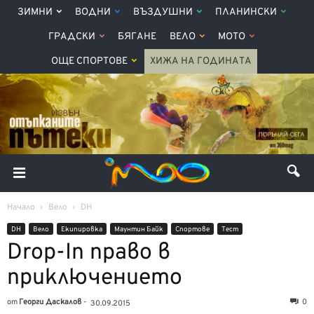
ЗИМНИ
ВОДНИ
ВЪЗДУШНИ
ПЛАНИНСКИ
ГРАДСКИ
БЯГАНЕ
ВЕЛО
МОТО
ОЩЕ СПОРТОВЕ
ХИЖА НА ГОДИНАТА
Начало
Вело
DH
DH
Вело
Екипировка
Маунтин Байк
Спортове
Тест
Drop-In право в
приключението
от
Георги Даскалов
-
0
30.09.2015