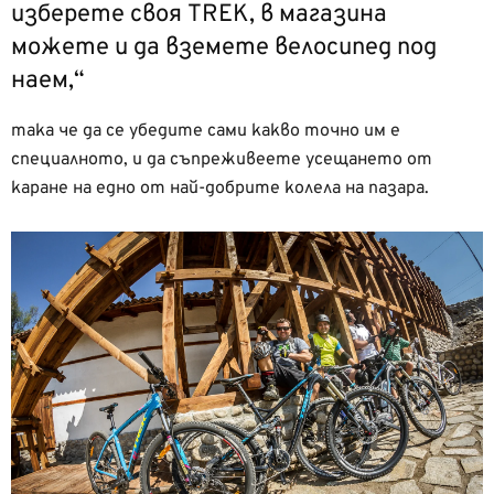
изберете своя TREK, в магазина
можете и да вземете велосипед под
наем,“
така че да се убедите сами какво точно им е
специалното, и да съпреживеете усещането от
каране на едно от най-добрите колела на пазара.