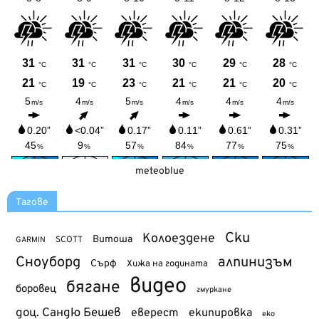
meteoblue
Тагове
Ски
Колоездене
Витоша
SCOTT
GARMIN
Сноуборд
алпинизъм
Сърф
Хижа на годината
видео
бягане
боровец
гмуркане
доц. Сандю Бешев
еверест
екипировка
еко