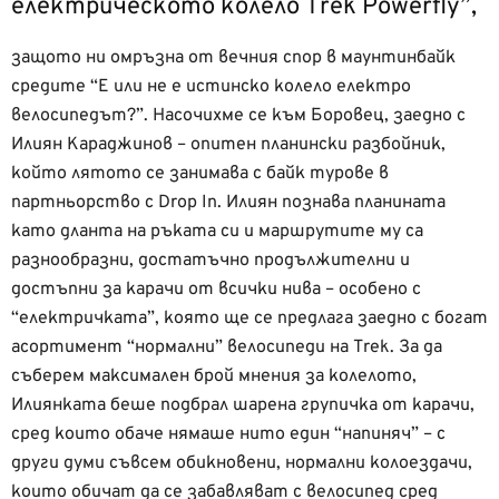
електрическото колело Trek Powerfly”,
защото ни омръзна от вечния спор в маунтинбайк
средите “Е или не е истинско колело електро
велосипедът?”. Насочихме се към Боровец, заедно с
Илиян Караджинов – опитен планински разбойник,
който лятото се занимава с байк турове в
партньорство с Drop In. Илиян познава планината
като дланта на ръката си и маршрутите му са
разнообразни, достатъчно продължителни и
достъпни за карачи от всички нива – особено с
“електричката”, която ще се предлага заедно с богат
асортимент “нормални” велосипеди на Trek. За да
съберем максимален брой мнения за колелото,
Илиянката беше подбрал шарена групичка от карачи,
сред които обаче нямаше нито един “напиняч” – с
други думи съвсем обикновени, нормални колоездачи,
които обичат да се забавляват с велосипед сред